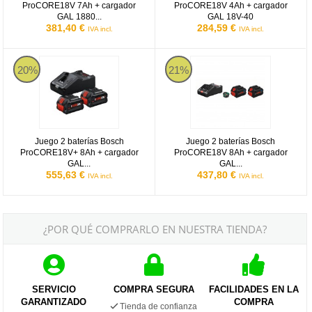
ProCORE18V 7Ah + cargador
ProCORE18V 4Ah + cargador
GAL 1880...
GAL 18V-40
381,40 €
284,59 €
IVA incl.
IVA incl.
Juego 2 baterías Bosch ProCORE18V+ 8Ah + cargador GAL 18V-1
Juego 2 baterías Bosch ProCORE
20%
21%
Juego 2 baterías Bosch
Juego 2 baterías Bosch
ProCORE18V+ 8Ah + cargador
ProCORE18V 8Ah + cargador
GAL...
GAL...
555,63 €
437,80 €
IVA incl.
IVA incl.
¿POR QUÉ COMPRARLO EN NUESTRA TIENDA?
SERVICIO
COMPRA SEGURA
FACILIDADES EN LA
GARANTIZADO
COMPRA
Tienda de confianza