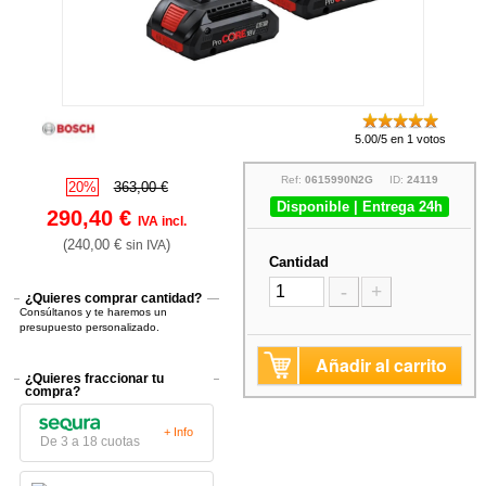
5.00/5 en 1 votos
Ref:
0615990N2G
ID:
24119
20%
363,00 €
Disponible | Entrega 24h
290,40 €
IVA incl.
(240,00 €
)
sin IVA
Cantidad
-
+
¿Quieres comprar cantidad?
Consúltanos y te haremos un
presupuesto personalizado.
Añadir al carrito
¿Quieres fraccionar tu
compra?
+ Info
De 3 a 18 cuotas