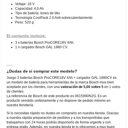
Voltaje: 18 V
Capacidad: 4,0 Ah
Tipo de batería: Iones de litio
Tecnología CoolPack 2.0 Anti-sobrecalentamiento
Peso: 520 g
El conjunto incluye:
3 x baterías Bosch ProCORE18V 4Ah.
1 x cargador Bosch GAL 1880 CV.
¿Dudas de si comprar este modelo?
Juego 3 baterías Bosch ProCORE18V 4Ah + cargador GAL 1880CV es
un modelo de batería para herramientas de la marca Bosch muy bien
aceptado por los clientes, con una
valoración de 5,00 sobre 5
en 1 votos
de clientes.
La referencia de Bosch de este producto es 0615990N2G. Es un
producto vendido unitariamente y no dispone de pedido mínimo en
nuestra ferretería.
Si lo necesitas rápido no dudes en comprarlo en nuestra tienda. Gracias
a nuestra rápida preparación de pedidos y a los transportistas que
trabajamos con 24 horas podrás disponerlo de forma urgente y con
entrega gratis. Además, en nuestra tienda te lo ofrecemos a muy buen