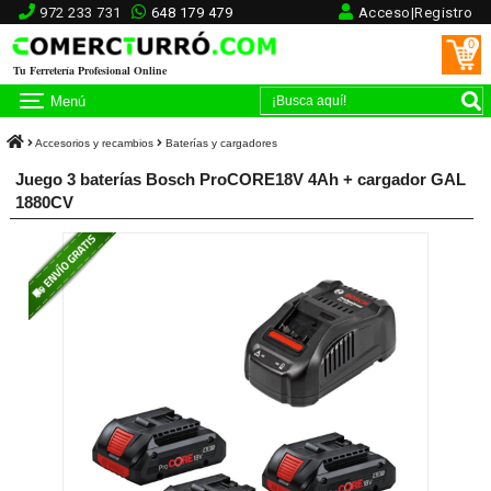
972 233 731
648 179 479
Acceso|Registro
0
Tu Ferretería Profesional Online
Menú
Accesorios y recambios
Baterías y cargadores
Juego 3 baterías Bosch ProCORE18V 4Ah + cargador GAL
1880CV