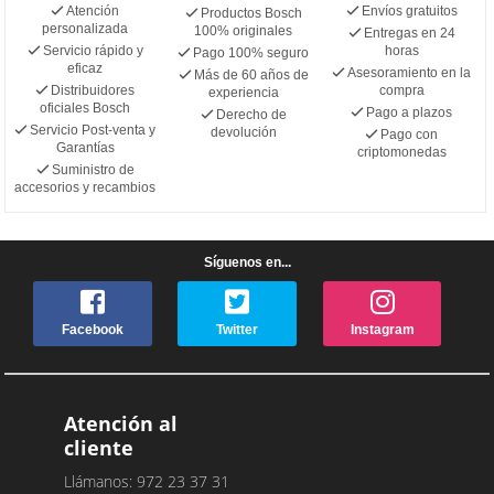
Atención
Envíos gratuitos
Productos Bosch
personalizada
100% originales
Entregas en 24
Servicio rápido y
horas
Pago 100% seguro
eficaz
Asesoramiento en la
Más de 60 años de
Distribuidores
compra
experiencia
oficiales Bosch
Pago a plazos
Derecho de
Servicio Post-venta y
devolución
Pago con
Garantías
criptomonedas
Suministro de
accesorios y recambios
Síguenos en...
Facebook
Twitter
Instagram
Atención al
cliente
Llámanos: 972 23 37 31