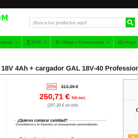
rabajo
EPIS
Utillaje y Construcción
Hogar
 18V 4Ah + cargador GAL 18V-40 Professio
20%
313,39 €
250,71 €
IVA incl.
(207,20 €
)
sin IVA
¿Quieres comprar cantidad?
Consúltanos y te haremos un presupuesto personalizado.