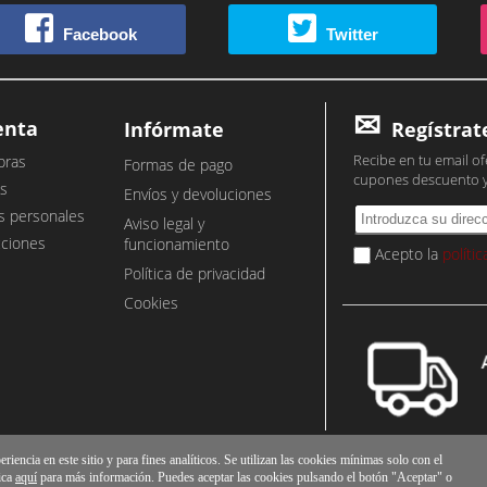
Facebook
Twitter
enta
Infórmate
Regístrat
Recibe en tu email of
pras
Formas de pago
cupones descuento 
s
Envíos y devoluciones
s personales
Aviso legal y
cciones
funcionamiento
Acepto la
políti
Política de privacidad
Cookies
iencia en este sitio y para fines analíticos. Se utilizan las cookies mínimas solo con el
ica
aquí
para más información. Puedes aceptar las cookies pulsando el botón "Aceptar" o