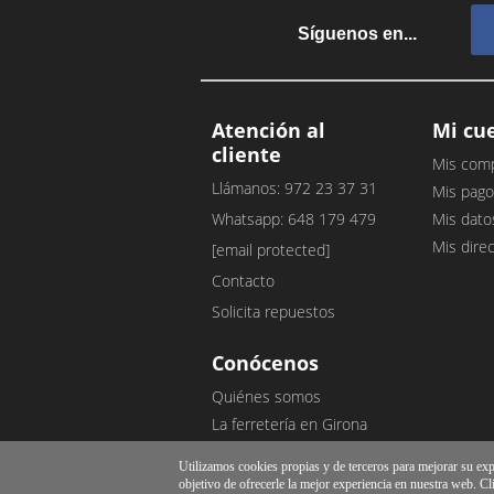
Síguenos en...
Atención al
Mi cu
cliente
Mis com
Llámanos: 972 23 37 31
Mis pago
Whatsapp: 648 179 479
Mis dato
Mis dire
[email protected]
Contacto
Solicita repuestos
Conócenos
Quiénes somos
La ferretería en Girona
Nuestro blog
Utilizamos cookies propias y de terceros para mejorar su exper
Opiniones de clientes
objetivo de ofrecerle la mejor experiencia en nuestra web. Cl