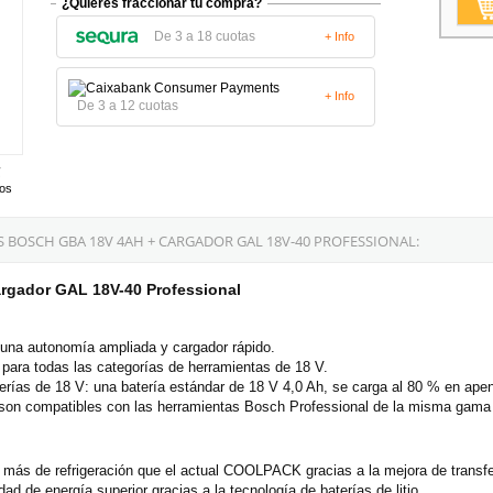
¿Quieres fraccionar tu compra?
De 3 a 18 cuotas
+ Info
+ Info
De 3 a 12 cuotas
tos
 BOSCH GBA 18V 4AH + CARGADOR GAL 18V-40 PROFESSIONAL:
rgador GAL 18V-40 Professional
 una autonomía ampliada y cargador rápido.
para todas las categorías de herramientas de 18 V.
erías de 18 V: una batería estándar de 18 V 4,0 Ah, se carga al 80 % en ape
 son compatibles con las herramientas Bosch Professional de la misma gama 
ás de refrigeración que el actual COOLPACK gracias a la mejora de transferen
d de energía superior gracias a la tecnología de baterías de litio.