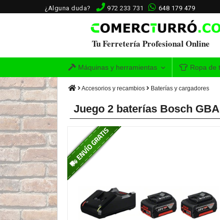
¿Alguna duda?
972 233 731
648 179 479
Tu Ferretería Profesional Online
Máquinas y herramientas
Ropa de t
Accesorios y recambios
Baterías y cargadores
Juego 2 baterías Bosch GBA