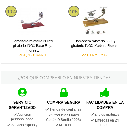
Jamonero rotatorio 360º y giratorio INOX Base Roja Flores Corté
Jamonero rotatorio 360º y girator
10%
10%
Jamonero rotatorio 360º y
Jamonero rotatorio 360º y
giratorio INOX Base Roja
giratorio INOX-Madera Flores...
Flores...
261,36 €
271,16 €
IVA incl.
IVA incl.
¿POR QUÉ COMPRARLO EN NUESTRA TIENDA?
SERVICIO
COMPRA SEGURA
FACILIDADES EN LA
GARANTIZADO
COMPRA
Tienda de confianza
Atención
Envíos gratuitos
Productos Flores
personalizada
Cortés D.Benito 100%
Entregas en 24
originales
Servicio rápido y
horas