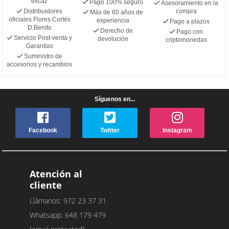
eficaz
Pago 100% seguro
Asesoramiento en la
Distribuidores
compra
Más de 60 años de
oficiales Flores Cortés
experiencia
Pago a plazos
D.Benito
Derecho de
Pago con
Servicio Post-venta y
devolución
criptomonedas
Garantías
Suministro de
accesorios y recambios
Síguenos en...
Facebook
Twitter
Instagram
Atención al
cliente
Llámanos: 972 23 37 31
Whatsapp: 648 179 479