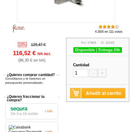
4.35/5 en 111 votos
Ref:
17841
ID:
12143
10%
129,47 €
Disponible | Entrega 24h
116,52 €
IVA incl.
(96,30 €
)
sin IVA
Cantidad
-
+
¿Quieres comprar cantidad?
Consúltanos y te haremos un
presupuesto personalizado.
Añadir al carrito
¿Quieres fraccionar tu
compra?
+ Info
De 3 a 18 cuotas
+ Info