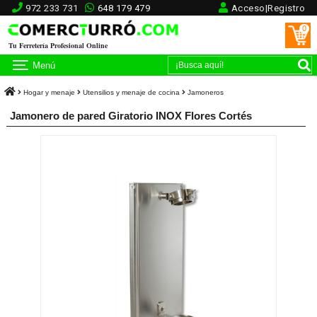
972 233 731
648 179 479
Acceso|Registro
0
Tu Ferretería Profesional Online
Menú
Hogar y menaje
Utensilios y menaje de cocina
Jamoneros
Jamonero de pared Giratorio INOX Flores Cortés