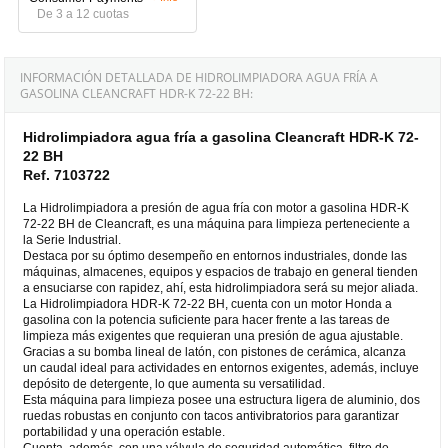
De 3 a 12 cuotas
INFORMACIÓN DETALLADA DE HIDROLIMPIADORA AGUA FRÍA A
GASOLINA CLEANCRAFT HDR-K 72-22 BH:
Hidrolimpiadora agua fría a gasolina Cleancraft HDR-K 72-
22 BH
Ref. 7103722
La Hidrolimpiadora a presión de agua fría con motor a gasolina HDR-K
72-22 BH de Cleancraft, es una máquina para limpieza perteneciente a
la Serie Industrial.
Destaca por su óptimo desempeño en entornos industriales, donde las
máquinas, almacenes, equipos y espacios de trabajo en general tienden
a ensuciarse con rapidez, ahí, esta hidrolimpiadora será su mejor aliada.
La Hidrolimpiadora HDR-K 72-22 BH, cuenta con un motor Honda a
gasolina con la potencia suficiente para hacer frente a las tareas de
limpieza más exigentes que requieran una presión de agua ajustable.
Gracias a su bomba lineal de latón, con pistones de cerámica, alcanza
un caudal ideal para actividades en entornos exigentes, además, incluye
depósito de detergente, lo que aumenta su versatilidad.
Esta máquina para limpieza posee una estructura ligera de aluminio, dos
ruedas robustas en conjunto con tacos antivibratorios para garantizar
portabilidad y una operación estable.
Cuenta, además, con una válvula de seguridad automática, filtro de