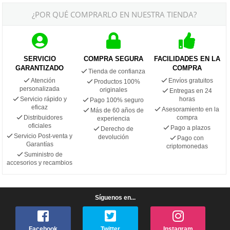
¿POR QUÉ COMPRARLO EN NUESTRA TIENDA?
SERVICIO
COMPRA SEGURA
FACILIDADES EN LA
GARANTIZADO
COMPRA
Tienda de confianza
Atención
Envíos gratuitos
Productos 100%
personalizada
originales
Entregas en 24
Servicio rápido y
horas
Pago 100% seguro
eficaz
Asesoramiento en la
Más de 60 años de
Distribuidores
compra
experiencia
oficiales
Pago a plazos
Derecho de
Servicio Post-venta y
devolución
Pago con
Garantías
criptomonedas
Suministro de
accesorios y recambios
Síguenos en...
Facebook
Twitter
Instagram