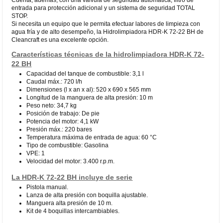
entrada para protección adicional y un sistema de seguridad TOTAL
STOP.
Si necesita un equipo que le permita efectuar labores de limpieza con
agua fría y de alto desempeño, la Hidrolimpiadora HDR-K 72-22 BH de
Cleancraft es una excelente opción.
Características técnicas de la hidrolimpiadora HDR-K 72-
22 BH
Capacidad del tanque de combustible: 3,1 l
Caudal máx.: 720 l/h
Dimensiones (l x an x al): 520 x 690 x 565 mm
Longitud de la manguera de alta presión: 10 m
Peso neto: 34,7 kg
Posición de trabajo: De pie
Potencia del motor: 4,1 kW
Presión máx.: 220 bares
Temperatura máxima de entrada de agua: 60 °C
Tipo de combustible: Gasolina
VPE: 1
Velocidad del motor: 3.400 r.p.m.
La HDR-K 72-22 BH incluye de serie
Pistola manual.
Lanza de alta presión con boquilla ajustable.
Manguera alta presión de 10 m.
Kit de 4 boquillas intercambiables.