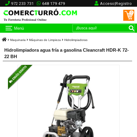
972 233 731
648 179 479
Acceso|Registro
0
Tu Ferretería Profesional Online
Menú
Maquinaria
Máquinas de Limpieza
Hidrolimpiadoras
Hidrolimpiadora agua fría a gasolina Cleancraft HDR-K 72-
22 BH