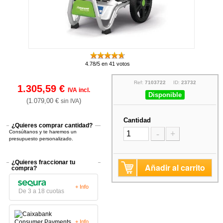
4.78/5 en 41 votos
Ref:
7103722
ID:
23732
1.305,59 €
IVA incl.
Disponible
(1.079,00 €
)
sin IVA
Cantidad
¿Quieres comprar cantidad?
Consúltanos y te haremos un
-
+
presupuesto personalizado.
¿Quieres fraccionar tu
Añadir al carrito
compra?
+ Info
De 3 a 18 cuotas
+ Info