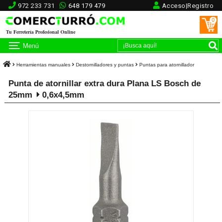
972 233 731
648 179 479
Acceso|Registro
0
Tu Ferretería Profesional Online
Menú
Herramientas manuales
Destornilladores y puntas
Puntas para atornillador
Punta de atornillar extra dura Plana LS Bosch de
25mm
0,6x4,5mm