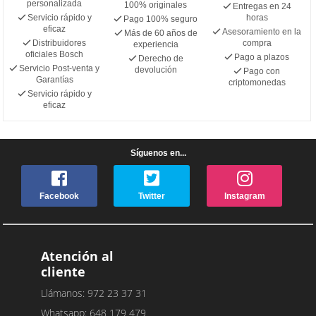
personalizada
100% originales
Entregas en 24
Servicio rápido y
horas
Pago 100% seguro
eficaz
Asesoramiento en la
Más de 60 años de
Distribuidores
compra
experiencia
oficiales Bosch
Pago a plazos
Derecho de
Servicio Post-venta y
devolución
Pago con
Garantías
criptomonedas
Servicio rápido y
eficaz
Síguenos en...
Facebook
Twitter
Instagram
Atención al
cliente
Llámanos: 972 23 37 31
Whatsapp: 648 179 479