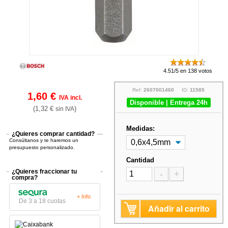
4.51/5 en 138 votos
Ref:
2607001460
ID:
11585
1,60 €
IVA incl.
Disponible | Entrega 24h
(1,32 €
)
sin IVA
Medidas:
¿Quieres comprar cantidad?
Consúltanos y te haremos un
presupuesto personalizado.
Cantidad
¿Quieres fraccionar tu
-
+
compra?
+ Info
De 3 a 18 cuotas
Añadir al carrito