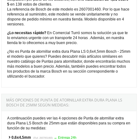
5
en 138 votos de clientes.
La referencia de Bosch de este modelo es 2607001460. Por lo que hace
referencia al suministro, este modelo se vende unitariamente y no
dispone de pedido mínimo en nuestra tienda. Modelo disponible en 4
versiones.
¿Lo necesitas rápido?
En Comercial Turró somos tu solución ya que te
lo enviamos urgente con un transporte 24 horas . Además, en nuestra
tienda te lo ofrecemos a muy buen precio.
¿No es Punta de atornillar extra dura Plana LS 0,6x4,5mm Bosch - 25mm
el modelo que quieres? Puedes descubrir más artículos similares en
nuestro catálogo de Puntas para atornillador, donde encontrarás muchos
más modelos a buen precio. Además, también puedes encontrar todos
los productos de la marca Bosch en su sección correspondiente o
utilizando el buscador.
MÁS OPCIONES DE PUNTA DE ATORNILLAR EXTRA DURA PLANA LS
BOSCH DE 25MM SEGÚN MEDIDAS:
A continuación puedes ver las 4 opciones de Punta de atornillar extra
dura Plana LS Bosch de 25mm que están disponibles para su compra en
función de su medidas:
0,6x4,5mm
→ Entrega 24h
(Ref. 2607001460)