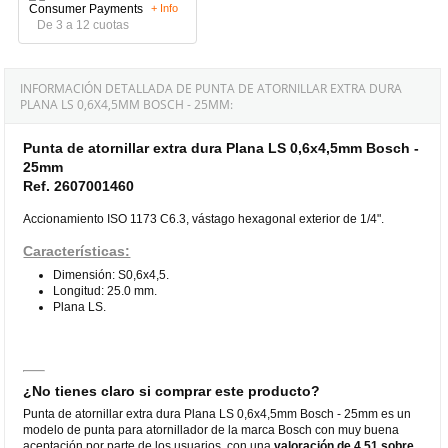
+ Info
De 3 a 12 cuotas
INFORMACIÓN DETALLADA DE PUNTA DE ATORNILLAR EXTRA DURA
PLANA LS 0,6X4,5MM BOSCH - 25MM:
Punta de atornillar extra dura Plana LS 0,6x4,5mm Bosch -
25mm
Ref. 2607001460
Accionamiento ISO 1173 C6.3, vástago hexagonal exterior de 1/4".
Características:
Dimensión: S0,6x4,5.
Longitud: 25.0 mm.
Plana LS.
¿No tienes claro si comprar este producto?
Punta de atornillar extra dura Plana LS 0,6x4,5mm Bosch - 25mm es un
modelo de punta para atornillador de la marca Bosch con muy buena
aceptación por parte de los usuarios, con una
valoración de 4,51 sobre