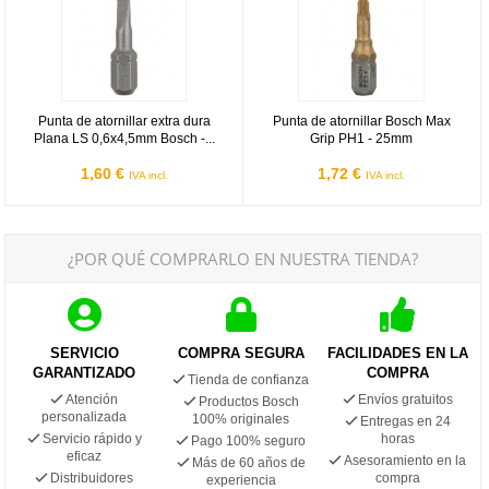
Punta de atornillar extra dura
Punta de atornillar Bosch Max
Plana LS 0,6x4,5mm Bosch -...
Grip PH1 - 25mm
1,60 €
1,72 €
IVA incl.
IVA incl.
¿POR QUÉ COMPRARLO EN NUESTRA TIENDA?
SERVICIO
COMPRA SEGURA
FACILIDADES EN LA
GARANTIZADO
COMPRA
Tienda de confianza
Atención
Envíos gratuitos
Productos Bosch
personalizada
100% originales
Entregas en 24
Servicio rápido y
horas
Pago 100% seguro
eficaz
Asesoramiento en la
Más de 60 años de
Distribuidores
compra
experiencia