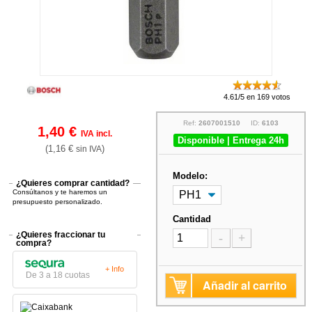
4.61/5 en 169 votos
Ref:
2607001510
ID:
6103
1,40 €
IVA incl.
Disponible | Entrega 24h
(1,16 €
)
sin IVA
Modelo:
¿Quieres comprar cantidad?
Consúltanos y te haremos un
presupuesto personalizado.
Cantidad
¿Quieres fraccionar tu
-
+
compra?
+ Info
De 3 a 18 cuotas
Añadir al carrito