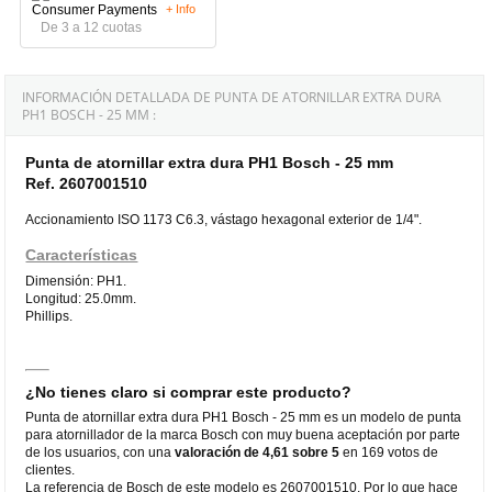
+ Info
De 3 a 12 cuotas
INFORMACIÓN DETALLADA DE PUNTA DE ATORNILLAR EXTRA DURA
PH1 BOSCH - 25 MM :
Punta de atornillar extra dura PH1 Bosch - 25 mm
Ref. 2607001510
Accionamiento ISO 1173 C6.3, vástago hexagonal exterior de 1/4".
Características
Dimensión: PH1.
Longitud: 25.0mm.
Phillips.
¿No tienes claro si comprar este producto?
Punta de atornillar extra dura PH1 Bosch - 25 mm es un modelo de punta
para atornillador de la marca Bosch con muy buena aceptación por parte
de los usuarios, con una
valoración de 4,61 sobre 5
en 169 votos de
clientes.
La referencia de Bosch de este modelo es 2607001510. Por lo que hace