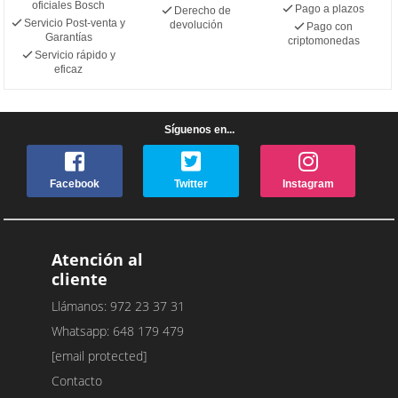
oficiales Bosch
Pago a plazos
Derecho de
Servicio Post-venta y
devolución
Pago con
Garantías
criptomonedas
Servicio rápido y
eficaz
Síguenos en...
Facebook
Twitter
Instagram
Atención al
cliente
Llámanos: 972 23 37 31
Whatsapp: 648 179 479
[email protected]
Contacto