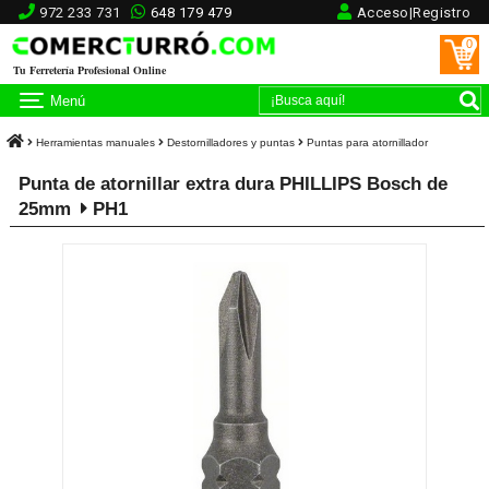
972 233 731
648 179 479
Acceso|Registro
0
Tu Ferretería Profesional Online
Menú
Herramientas manuales
Destornilladores y puntas
Puntas para atornillador
Punta de atornillar extra dura PHILLIPS Bosch de
25mm
PH1