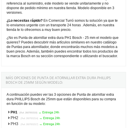
referencia al suministro, este modelo se vende unitariamente y no
dispone de pedido mínimo en nuestra tienda. Modelo disponible en 3
versiones.
¿Lo necesitas rápido?
En Comercial Turró somos tu solución ya que te
lo enviamos urgente con un transporte 24 horas . Además, en nuestra
tienda te lo ofrecemos a muy buen precio.
¿No es Punta de atornillar extra dura PH1 Bosch - 25 mm el modelo que
quieres? Puedes descubrir más artículos similares en nuestro catálogo
de Puntas para atornillador, donde encontrarás muchos más modelos a
buen precio. Además, también puedes encontrar todos los productos de
la marca Bosch en su sección correspondiente o utilizando el buscador.
MÁS OPCIONES DE PUNTA DE ATORNILLAR EXTRA DURA PHILLIPS
BOSCH DE 25MM SEGÚN MODELO:
A continuación puedes ver las 3 opciones de Punta de atornillar extra
dura PHILLIPS Bosch de 25mm que están disponibles para su compra
en función de su modelo:
PH1
→ Entrega 24h
(Ref. 2607001510)
PH2
→ Entrega 24h
(Ref. 2607001514)
PH3
→ Entrega 24h
(Ref. 2607001517)