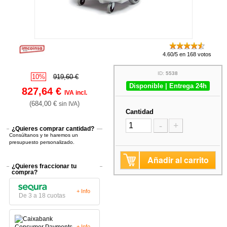
4.60/5 en 168 votos
ID:
5538
10%
919,60 €
Disponible | Entrega 24h
827,64 €
IVA incl.
(684,00 €
)
sin IVA
Cantidad
-
+
¿Quieres comprar cantidad?
Consúltanos y te haremos un
presupuesto personalizado.
Añadir al carrito
¿Quieres fraccionar tu
compra?
+ Info
De 3 a 18 cuotas
+ Info