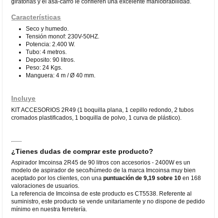
giratorias y el asa-carro le confieren una excelente maniobrabilidad.
Características
Seco y humedo.
Tensión monof: 230V-50HZ.
Potencia: 2.400 W.
Tubo: 4 metros.
Deposito: 90 litros.
Peso: 24 Kgs.
Manguera: 4 m / Ø 40 mm.
Incluye
KIT ACCESORIOS 2R49 (1 boquilla plana, 1 cepillo redondo, 2 tubos
cromados plastificados, 1 boquilla de polvo, 1 curva de plástico).
¿Tienes dudas de comprar este producto?
Aspirador Imcoinsa 2R45 de 90 litros con accesorios - 2400W es un
modelo de aspirador de seco/húmedo de la marca Imcoinsa muy bien
aceptado por los clientes, con una
puntuación de 9,19 sobre 10
en 168
valoraciones de usuarios.
La referencia de Imcoinsa de este producto es CT5538. Referente al
suministro, este producto se vende unitariamente y no dispone de pedido
mínimo en nuestra ferretería.