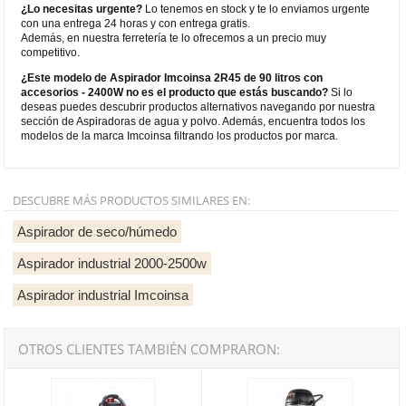
¿Lo necesitas urgente?
Lo tenemos en stock y te lo enviamos urgente
con una entrega 24 horas y con entrega gratis.
Además, en nuestra ferretería te lo ofrecemos a un precio muy
competitivo.
¿Este modelo de Aspirador Imcoinsa 2R45 de 90 litros con
accesorios - 2400W no es el producto que estás buscando?
Si lo
deseas puedes descubrir productos alternativos navegando por nuestra
sección de Aspiradoras de agua y polvo. Además, encuentra todos los
modelos de la marca Imcoinsa filtrando los productos por marca.
DESCUBRE MÁS PRODUCTOS SIMILARES EN:
Aspirador de seco/húmedo
Aspirador industrial 2000-2500w
Aspirador industrial Imcoinsa
OTROS CLIENTES TAMBIÉN COMPRARON:
Aspirador inoxidable Imcoinsa 2R615 de 20 litros y 2 etapas - 1250
Aspirador industrial polvo Viude