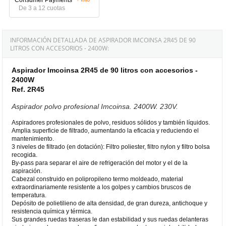
De 3 a 12 cuotas
INFORMACIÓN DETALLADA DE ASPIRADOR IMCOINSA 2R45 DE 90
LITROS CON ACCESORIOS - 2400W:
Aspirador Imcoinsa 2R45 de 90 litros con accesorios -
2400W
Ref. 2R45
Aspirador polvo profesional Imcoinsa. 2400W. 230V.
Aspiradores profesionales de polvo, residuos sólidos y también líquidos.
Amplia superficie de filtrado, aumentando la eficacia y reduciendo el
mantenimiento.
3 niveles de filtrado (en dotación): Filtro poliester, filtro nylon y filtro bolsa
recogida.
By-pass para separar el aire de refrigeración del motor y el de la
aspiración.
Cabezal construido en polipropileno termo moldeado, material
extraordinariamente resistente a los golpes y cambios bruscos de
temperatura.
Depósito de polietilieno de alta densidad, de gran dureza, antichoque y
resistencia química y térmica.
Sus grandes ruedas traseras le dan estabilidad y sus ruedas delanteras