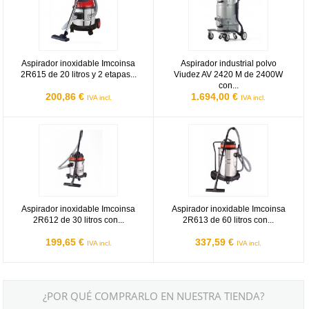
Aspirador inoxidable Imcoinsa
Aspirador industrial polvo
2R615 de 20 litros y 2 etapas...
Viudez AV 2420 M de 2400W
con...
200,86 €
1.694,00 €
IVA incl.
IVA incl.
Aspirador inoxidable Imcoinsa 2R612 de 30 litros con telecontrol -
Aspirador inoxidable Imcoinsa 2R61
Aspirador inoxidable Imcoinsa
Aspirador inoxidable Imcoinsa
2R612 de 30 litros con...
2R613 de 60 litros con...
199,65 €
337,59 €
IVA incl.
IVA incl.
¿POR QUÉ COMPRARLO EN NUESTRA TIENDA?