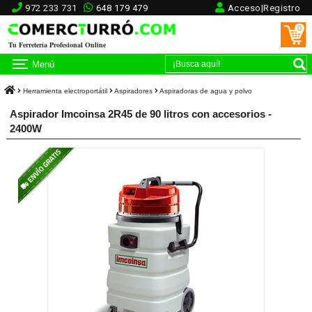
972 233 731
648 179 479
Acceso|Registro
0
Tu Ferretería Profesional Online
Menú
Herramienta electroportátil
Aspiradores
Aspiradoras de agua y polvo
Aspirador Imcoinsa 2R45 de 90 litros con accesorios -
2400W