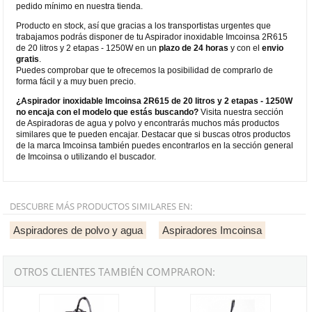
pedido mínimo en nuestra tienda.
Producto en stock, así que gracias a los transportistas urgentes que
trabajamos podrás disponer de tu Aspirador inoxidable Imcoinsa 2R615
de 20 litros y 2 etapas - 1250W en un
plazo de 24 horas
y con el
envio
gratis
.
Puedes comprobar que te ofrecemos la posibilidad de comprarlo de
forma fácil y a muy buen precio.
¿Aspirador inoxidable Imcoinsa 2R615 de 20 litros y 2 etapas - 1250W
no encaja con el modelo que estás buscando?
Visita nuestra sección
de Aspiradoras de agua y polvo y encontrarás muchos más productos
similares que te pueden encajar. Destacar que si buscas otros productos
de la marca Imcoinsa también puedes encontrarlos en la sección general
de Imcoinsa o utilizando el buscador.
DESCUBRE MÁS PRODUCTOS SIMILARES EN:
Aspiradores de polvo y agua
Aspiradores Imcoinsa
OTROS CLIENTES TAMBIÉN COMPRARON:
Aspirador inoxidable Imcoinsa 2R613 de 60 litros con telecontrol y 
Aspirador inoxidable Imcoinsa 2R61