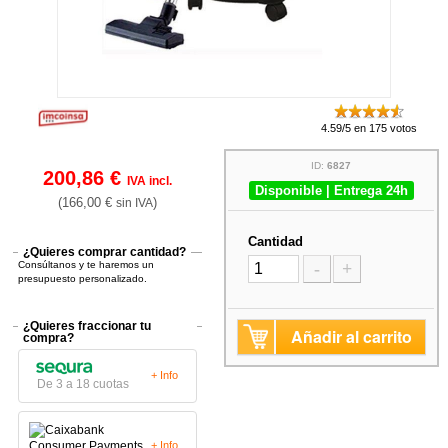
4.59/5 en 175 votos
ID:
6827
200,86 €
IVA incl.
Disponible | Entrega 24h
(166,00 €
)
sin IVA
Cantidad
¿Quieres comprar cantidad?
Consúltanos y te haremos un
-
+
presupuesto personalizado.
¿Quieres fraccionar tu
Añadir al carrito
compra?
+ Info
De 3 a 18 cuotas
+ Info