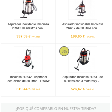
Aspirador inoxidable Imcoinsa
Aspirador inoxidable Imcoinsa
2R613 de 60 litros con...
2R612 de 30 litros con...
337,59 €
199,65 €
IVA incl.
IVA incl.
Imcoinsa 2R642 - Aspirador eco-ciclón de 30 litros - 1250W
Aspirador Imcoinsa 2R631 de 80 l
5%
Imcoinsa 2R642 - Aspirador
Aspirador Imcoinsa 2R631 de
eco-ciclón de 30 litros - 1250W
80 litros con 3 motores y 2...
319,44 €
526,47 €
IVA incl.
IVA incl.
¿POR QUÉ COMPRARLO EN NUESTRA TIENDA?