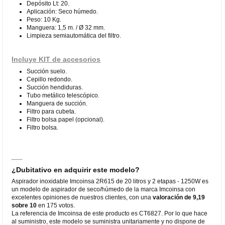
Depósito Lt: 20.
Aplicación: Seco húmedo.
Peso: 10 Kg.
Manguera: 1,5 m. / Ø 32 mm.
Limpieza semiautomática del filtro.
Incluye KIT de accesorios
Succión suelo.
Cepillo redondo.
Succión hendiduras.
Tubo metálico telescópico.
Manguera de succión.
Filtro para cubeta.
Filtro bolsa papel (opcional).
Filtro bolsa.
¿Dubitativo en adquirir este modelo?
Aspirador inoxidable Imcoinsa 2R615 de 20 litros y 2 etapas - 1250W es
un modelo de aspirador de seco/húmedo de la marca Imcoinsa con
excelentes opiniones de nuestros clientes, con una
valoración de 9,19
sobre 10
en 175 votos.
La referencia de Imcoinsa de este producto es CT6827. Por lo que hace
al suministro, este modelo se suministra unitariamente y no dispone de