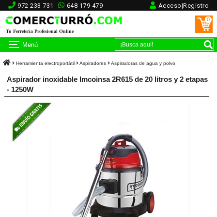
972 233 731
648 179 479
Acceso|Registro
0
Tu Ferretería Profesional Online
Menú
Herramienta electroportátil
Aspiradores
Aspiradoras de agua y polvo
Aspirador inoxidable Imcoinsa 2R615 de 20 litros y 2 etapas
- 1250W