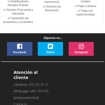
Distribuidores
compra
experiencia
oficiales Pramac
Pago a plazos
Derecho de
Servicio Post-venta y
devolución
Pago con
Garantías
criptomonedas
Suministro de
accesorios y recambios
Síguenos en...
Facebook
Twitter
Instagram
Atención al
cliente
Llámanos: 972 23 37 31
Whatsapp: 648 179 479
[email protected]
Contacto