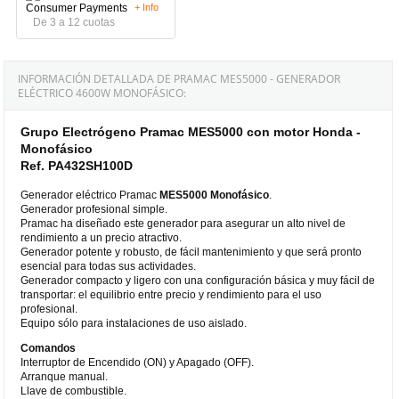
+ Info
De 3 a 12 cuotas
INFORMACIÓN DETALLADA DE PRAMAC MES5000 - GENERADOR
ELÉCTRICO 4600W MONOFÁSICO:
Grupo Electrógeno Pramac MES5000 con motor Honda -
Monofásico
Ref. PA432SH100D
Generador eléctrico Pramac
MES5000 Monofásico
.
Generador profesional simple.
Pramac ha diseñado este generador para asegurar un alto nivel de
rendimiento a un precio atractivo.
Generador potente y robusto, de fácil mantenimiento y que será pronto
esencial para todas sus actividades.
Generador compacto y ligero con una configuración básica y muy fácil de
transportar: el equilibrio entre precio y rendimiento para el uso
profesional.
Equipo sólo para instalaciones de uso aislado.
Comandos
Interruptor de Encendido (ON) y Apagado (OFF).
Arranque manual.
Llave de combustible.