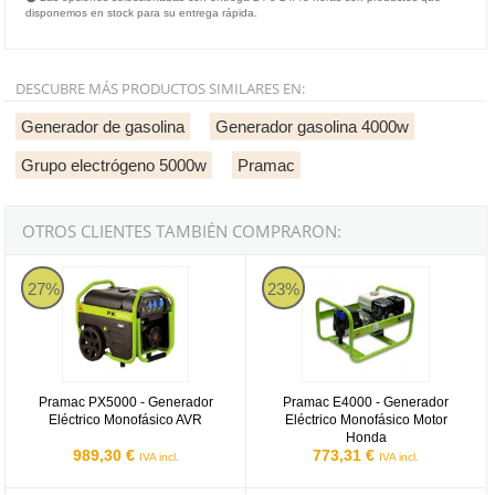
disponemos en stock para su entrega rápida.
DESCUBRE MÁS PRODUCTOS SIMILARES EN:
Generador de gasolina
Generador gasolina 4000w
Grupo electrógeno 5000w
Pramac
OTROS CLIENTES TAMBIÉN COMPRARON:
Pramac PX5000 - Generador Eléctrico Monofásico AVR
Pramac E4000 - Generador Eléctr
27%
23%
Pramac PX5000 - Generador
Pramac E4000 - Generador
Eléctrico Monofásico AVR
Eléctrico Monofásico Motor
Honda
989,30 €
773,31 €
IVA incl.
IVA incl.