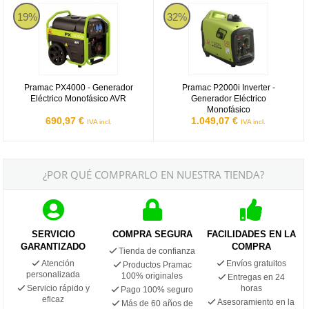
Pramac PX4000 - Generador Eléctrico Monofásico AVR
Pramac P2000i Inverter - Generad
19%
32%
Pramac PX4000 - Generador
Pramac P2000i Inverter -
Eléctrico Monofásico AVR
Generador Eléctrico
Monofásico
690,97 €
1.049,07 €
IVA incl.
IVA incl.
¿POR QUÉ COMPRARLO EN NUESTRA TIENDA?
SERVICIO
COMPRA SEGURA
FACILIDADES EN LA
GARANTIZADO
COMPRA
Tienda de confianza
Atención
Envíos gratuitos
Productos Pramac
personalizada
100% originales
Entregas en 24
Servicio rápido y
horas
Pago 100% seguro
eficaz
Asesoramiento en la
Más de 60 años de