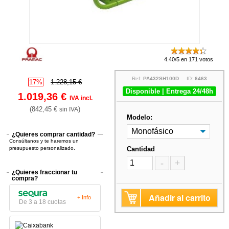
4.40/5 en 171 votos
Ref:
PA432SH100D
ID:
6463
17%
1.228,15 €
Disponible | Entrega 24/48h
1.019,36 €
IVA incl.
(842,45 €
)
sin IVA
Modelo:
¿Quieres comprar cantidad?
Consúltanos y te haremos un
presupuesto personalizado.
Cantidad
-
+
¿Quieres fraccionar tu
compra?
Añadir al carrito
+ Info
De 3 a 18 cuotas