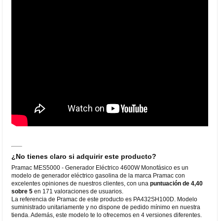
¿No tienes claro si adquirir este producto?
Pramac MES5000 - Generador Eléctrico 4600W Monofásico es un
modelo de generador eléctrico gasolina de la marca Pramac con
excelentes opiniones de nuestros clientes, con una
puntuación de 4,40
sobre 5
en 171 valoraciones de usuarios.
La referencia de Pramac de este producto es PA432SH100D. Modelo
suministrado unitariamente y no dispone de pedido mínimo en nuestra
tienda. Además, este modelo te lo ofrecemos en 4 versiones diferentes.