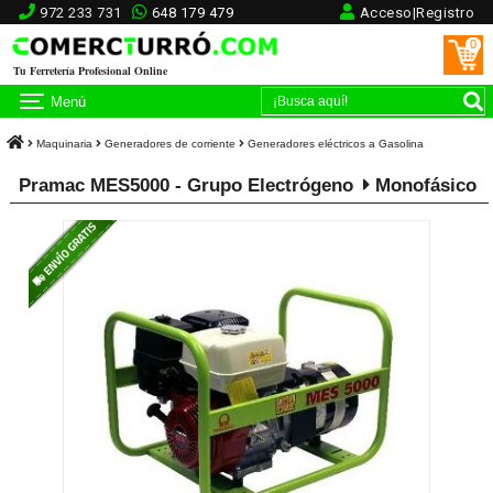
972 233 731
648 179 479
Acceso|Registro
0
Tu Ferretería Profesional Online
Menú
Maquinaria
Generadores de corriente
Generadores eléctricos a Gasolina
Pramac MES5000 - Grupo Electrógeno
Monofásico