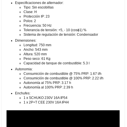
Especificaciones de alternador:
Tipo: Sin escobillas
Clase: H
Protección IP: 23
Polos: 2
Frecuencia: 50 Hz
Tolerancia de tensión: +5, - 10 (cosϕ1) %
Sistema de regulación de tensión: Condensador
Dimensiones:
Longitud: 750 mm
Ancho: 543 mm
Altura: 520 mm
Peso seco: 61 Kg
Capacidad de tanque de combustible: 5.3 l
Autonomia:
Consumición de combustible @ 75% PRP: 1.67 l/h
Consumición de combustible @ 100% PRP: 2.22 l/h
Autonomía al 75% PRP: 3.17 h
Autonomía al 100% PRP: 2.39 h
Enchufes:
1 x SCHUKO 230V 16A IP54
1 x 2P+T CEE 230V 16A IP44