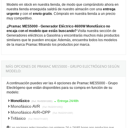
Modelo en stock en nuestra tienda, de modo que comprándolo ahora en
nuestra tienda enseguida saldrá de nuestro almacén con una
entrega
urgente
y con el
envio gratis
. Cómpralo en nuestra tienda a un precio
muy competitivo.
¿Pramac MES5000 - Generador Eléctrico 4600W Monofásico no
encaja con el modelo que estás buscando?
Visita nuestra sección de
Generadores eléctricos a Gasolina y encontrarás muchos más productos
similares que te pueden encajar. Además, encuentra todos los modelos
de la marca Pramac filtrando los productos por marca.
MÁS OPCIONES DE PRAMAC MES5000 - GRUPO ELECTRÓGENO SEGÚN
MODELO:
A continuación puedes ver las 4 opciones de Pramac MES5000 - Grupo
Electrógeno que están disponibles para su compra en función de su
modelo:
Monofásico
→ Entrega 24/48h
(Ref. PA432SH100D)
Monofásico AVR
(Ref. PA432SH100Q)
Monofásico AVR+DPP
(Ref. PA432SH100R)
Trifásico
(Ref. PA542TH1007)
Las opciones seleccionadas con entrega 24 o 24/48 horas son productos que