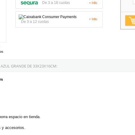
De 3 a 18 cuotas
+ Info
+ Info
De 3 a 12 cuotas
tos
 AZUL GRANDE DE 33X23X16CM:
cm
orra espacio en tienda.
s y accesorios.