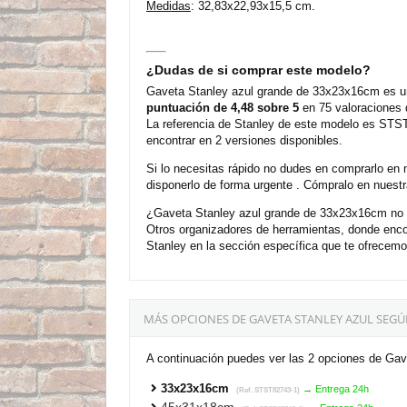
Medidas
: 32,83x22,93x15,5 cm.
¿Dudas de si comprar este modelo?
Gaveta Stanley azul grande de 33x23x16cm es un
puntuación de 4,48 sobre 5
en 75 valoraciones 
La referencia de Stanley de este modelo es STS
encontrar en 2 versiones disponibles.
Si lo necesitas rápido no dudes en comprarlo en 
disponerlo de forma urgente . Cómpralo en nuestr
¿Gaveta Stanley azul grande de 33x23x16cm no e
Otros organizadores de herramientas, donde enc
Stanley en la sección específica que te ofrecemo
MÁS OPCIONES DE GAVETA STANLEY AZUL SEGÚ
A continuación puedes ver las 2 opciones de Gav
33x23x16cm
→ Entrega 24h
(Ref. STST82743-1)