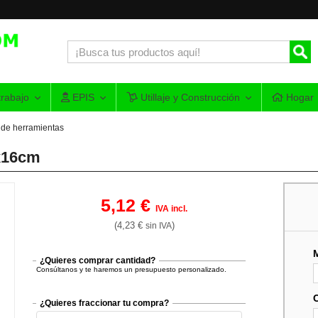
rabajo
EPIS
Utillaje y Construcción
Hogar
 de herramientas
x16cm
5,12 €
IVA incl.
(4,23 €
)
sin IVA
¿Quieres comprar cantidad?
Consúltanos y te haremos un presupuesto personalizado.
¿Quieres fraccionar tu compra?