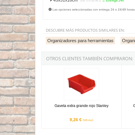
45x31x18cm
→ Entrega 24h
(Ref. STST82746-1)
Las opciones seleccionadas con entrega 24 o 24/48 horas
DESCUBRE MÁS PRODUCTOS SIMILARES EN:
Organizadores para herramientas
Organi
OTROS CLIENTES TAMBIÉN COMPRARON:
Gaveta extra grande rojo Stanley
Gaveta
Gaveta extra grande rojo Stanley
G
9,26 €
IVA incl.