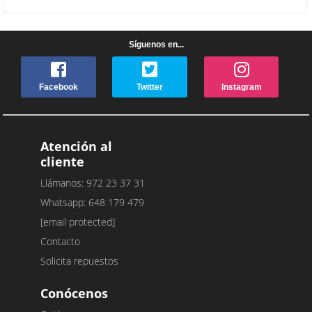
Síguenos en...
Facebook
Twitter
Instagram
Atención al
cliente
Llámanos: 972 23 37 31
Whatsapp: 648 179 479
[email protected]
Contacto
Solicita repuestos
Conócenos