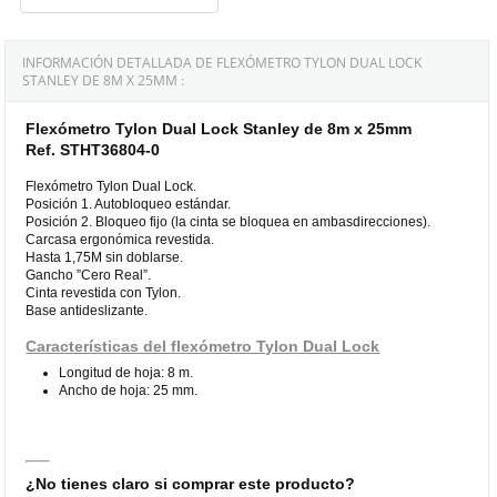
INFORMACIÓN DETALLADA DE FLEXÓMETRO TYLON DUAL LOCK
STANLEY DE 8M X 25MM :
Flexómetro Tylon Dual Lock Stanley de 8m x 25mm
Ref. STHT36804-0
Flexómetro Tylon Dual Lock.
Posición 1. Autobloqueo estándar.
Posición 2. Bloqueo fijo (la cinta se bloquea en ambasdirecciones).
Carcasa ergonómica revestida.
Hasta 1,75M sin doblarse.
Gancho ”Cero Real”.
Cinta revestida con Tylon.
Base antideslizante.
Características del flexómetro Tylon Dual Lock
Longitud de hoja: 8 m.
Ancho de hoja: 25 mm.
¿No tienes claro si comprar este producto?