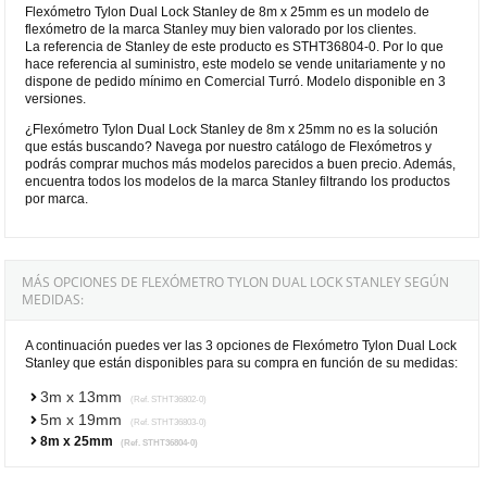
Flexómetro Tylon Dual Lock Stanley de 8m x 25mm es un modelo de
flexómetro de la marca Stanley muy bien valorado por los clientes.
La referencia de Stanley de este producto es STHT36804-0. Por lo que
hace referencia al suministro, este modelo se vende unitariamente y no
dispone de pedido mínimo en Comercial Turró. Modelo disponible en 3
versiones.
¿Flexómetro Tylon Dual Lock Stanley de 8m x 25mm no es la solución
que estás buscando? Navega por nuestro catálogo de Flexómetros y
podrás comprar muchos más modelos parecidos a buen precio. Además,
encuentra todos los modelos de la marca Stanley filtrando los productos
por marca.
MÁS OPCIONES DE FLEXÓMETRO TYLON DUAL LOCK STANLEY SEGÚN
MEDIDAS:
A continuación puedes ver las 3 opciones de Flexómetro Tylon Dual Lock
Stanley que están disponibles para su compra en función de su medidas:
3m x 13mm
(Ref. STHT36802-0)
5m x 19mm
(Ref. STHT36803-0)
8m x 25mm
(Ref. STHT36804-0)