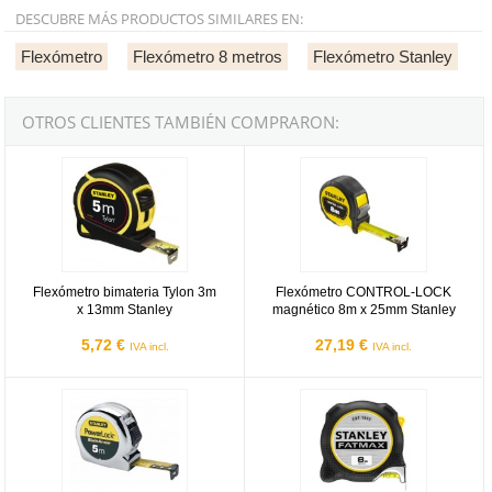
DESCUBRE MÁS PRODUCTOS SIMILARES EN:
Flexómetro
Flexómetro 8 metros
Flexómetro Stanley
OTROS CLIENTES TAMBIÉN COMPRARON:
Flexómetro bimateria Tylon 3m x 13mm Stanley
Flexómetro CONTROL-LOCK magn
Flexómetro bimateria Tylon 3m
Flexómetro CONTROL-LOCK
x 13mm Stanley
magnético 8m x 25mm Stanley
5,72 €
27,19 €
IVA incl.
IVA incl.
Flexómetro PowerLock Blade Armor 5m x 25mm Stanley
Flexómetro FatMax Xtreme 5m x