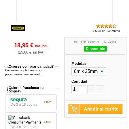
4.52/5 en 136 votos
Ref:
STHT36804-0
ID:
12066
18,95 €
IVA incl.
Disponible
(15,66 €
)
sin IVA
Medidas:
¿Quieres comprar cantidad?
Consúltanos y te haremos un
presupuesto personalizado.
Cantidad
¿Quieres fraccionar tu
-
+
compra?
+ Info
De 3 a 18 cuotas
Añadir al carrito
+ Info
De 3 a 12 cuotas