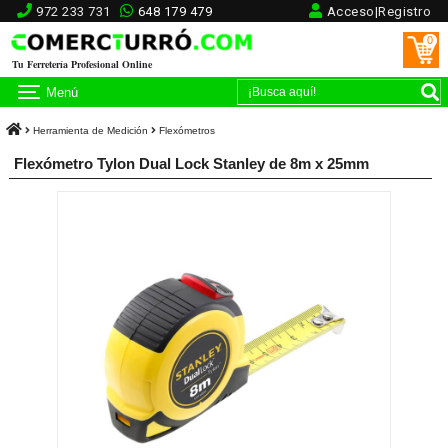
972 233 731
648 179 479
Acceso|Registro
0
Tu Ferretería Profesional Online
Menú
Herramienta de Medición
Flexómetros
Flexómetro Tylon Dual Lock Stanley de 8m x 25mm