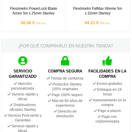
Flexómetro PowerLock Blade
Flexómetro FatMax Xtreme 5m
Armor 5m x 25mm Stanley
x 32mm Stanley
30,36 €
44,21 €
IVA incl.
IVA incl.
¿POR QUÉ COMPRARLO EN NUESTRA TIENDA?
SERVICIO
COMPRA SEGURA
FACILIDADES EN LA
GARANTIZADO
COMPRA
Tienda de confianza
Atención
Envíos gratuitos
Productos Stanley
personalizada
100% originales
Entregas en 24
Servicio rápido y
horas
Pago 100% seguro
eficaz
Asesoramiento en la
Más de 60 años de
Distribuidores
compra
experiencia
oficiales Stanley
Pago a plazos
Derecho de
Servicio Post-venta y
devolución
Pago con
Garantías
criptomonedas
Servicio rápido y
eficaz