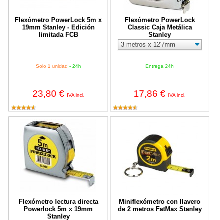
Flexómetro PowerLock 5m x
Flexómetro PowerLock
19mm Stanley - Edición
Classic Caja Metálica
limitada FCB
Stanley
Solo 1 unidad
- 24h
Entrega 24h
23,80 €
17,86 €
IVA incl.
IVA incl.
Flexómetro lectura directa Powerlock 5m x 19mm Stanley
Miniflexómetro con llavero de 2 
Flexómetro lectura directa
Miniflexómetro con llavero
Powerlock 5m x 19mm
de 2 metros FatMax Stanley
Stanley