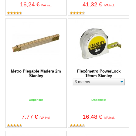
16,24 €
41,32 €
IVA incl.
IVA incl.
Metro Plegable Madera 2m Stanley
Flexómetro PowerLock 19mm Sta
Metro Plegable Madera 2m
Flexómetro PowerLock
Stanley
19mm Stanley
Disponible
Disponible
7,77 €
16,48 €
IVA incl.
IVA incl.
Flexómetro Tylon Dual Lock Stanley
Metro Plegable Madera (Amarillo/