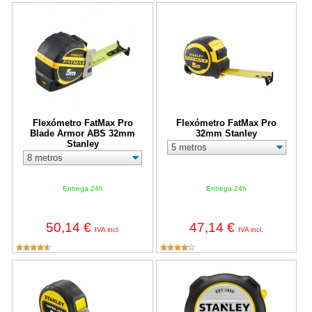
Flexómetro FatMax Pro Blade Armor ABS 32mm Stanley
Flexómetro FatMax Pro 32mm St
Flexómetro FatMax Pro
Flexómetro FatMax Pro
Blade Armor ABS 32mm
32mm Stanley
Stanley
Entrega 24h
Entrega 24h
50,14 €
47,14 €
IVA incl.
IVA incl.
Flexómetro CONTROL-LOCK magnético Stanley
Flexómetro FatMax Xtreme 32mm