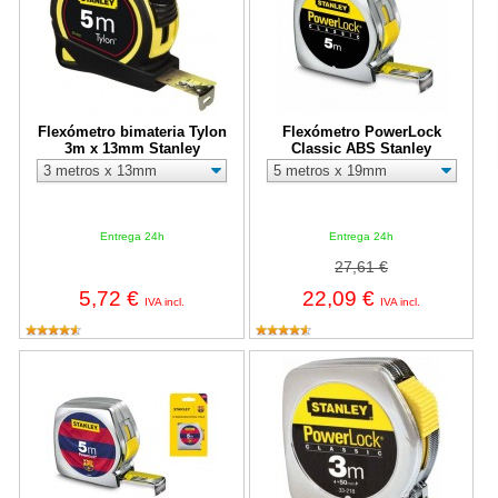
Flexómetro bimateria Tylon
Flexómetro PowerLock
3m x 13mm Stanley
Classic ABS Stanley
Entrega 24h
Entrega 24h
27,61 €
5,72 €
22,09 €
IVA incl.
IVA incl.
Flexómetro PowerLock 5m x 19mm Stanley - Edición limitada F
Flexómetro PowerLock Classic Ca