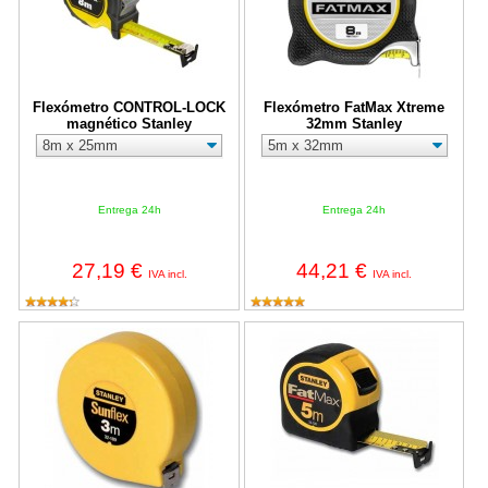
Flexómetro CONTROL-LOCK
Flexómetro FatMax Xtreme
magnético Stanley
32mm Stanley
Entrega 24h
Entrega 24h
27,19 €
44,21 €
IVA incl.
IVA incl.
Sunflex 3m x 12,7mm Stanley
Flexómetro FatMax Blade Armor 