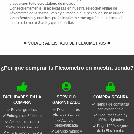
disposición
todo su catálogo de metros
.
Consecuentemente, si no localizas en nuestra selección online de
fléxometros de la marca Stanley el modelo que necesitas, no lo dudes
y
contáctanos
y nuestros profesionales se encargarán de cotizarte el
modelo de metro Stanley que necesitas.
VOLVER AL LISTADO DE FLEXÓMETROS
¿Por qué comprar tu Flexómetro en nuestra tienda?
FACILIDADES EN LA
SERVICIO
COMPRA SEGURA
COMPRA
GARANTIZADO
Tienda de confianza
con experiencia
Envíos gratuitos
Distribuidores
oficiales Stanley
Productos Stanley
Entregas en 24 horas
100% originales
Atención
Asesoramiento en
personalizada
Pago 100% seguro
Flexómetros Stanley
de tu Flexómetro
Servicio rápido y
Financiación / Pago a