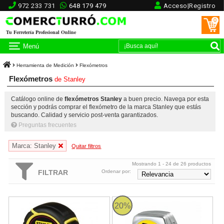
972 233 731
648 179 479
Acceso|Registro
0
Tu Ferretería Profesional Online
Menú
Herramienta de Medición
Flexómetros
Flexómetros
de
Stanley
Catálogo online de
flexómetros Stanley
a buen precio. Navega por esta
sección y podrás comprar el flexómetro de la marca Stanley que estás
buscando. Calidad y servicio post-venta garantizados.
Preguntas frecuentes
Marca: Stanley
Quitar filtros
Mostrando 1 - 24 de 26 productos
FILTRAR
Ordenar por:
Flexómetro bimateria Tylon 3m x 13mm Stanley
Flexómetro PowerLock Classic A
20%