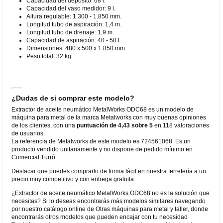
Capacidad del depósito: 68 l.
Capacidad del vaso medidor: 9 l.
Altura regulable: 1.300 - 1.850 mm.
Longitud tubo de aspiración: 1,4 m.
Longitud tubo de drenaje: 1,9 m.
Capacidad de aspiración: 40 - 50 l.
Dimensiones: 480 x 500 x 1.850 mm.
Peso total: 32 kg.
¿Dudas de si comprar este modelo?
Extractor de aceite neumático MetalWorks ODC68 es un modelo de
máquina para metal de la marca Metalworks con muy buenas opiniones
de los clientes, con una
puntuación de 4,43 sobre 5
en 118 valoraciones
de usuarios.
La referencia de Metalworks de este modelo es 724561068. Es un
producto vendido unitariamente y no dispone de pedido mínimo en
Comercial Turró.
Destacar que puedes comprarlo de forma fácil en nuestra ferretería a un
precio muy competitivo y con entrega gratuita.
¿Extractor de aceite neumático MetalWorks ODC68 no es la solución que
necesitas? Si lo deseas encontrarás más modelos similares navegando
por nuestro catálogo online de Otras máquinas para metal y taller, donde
encontrarás otros modelos que pueden encajar con tu necesidad