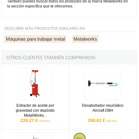
También puedes buscar todos los productos de la marca Metalworks en
la sección específica que te ofrecemos.
DESCUBRE MÁS PRODUCTOS SIMILARES EN:
Máquinas para trabajar metal
Metalworks
OTROS CLIENTES TAMBIÉN COMPRARON:
Extractor de aceite por gravedad con depósito MetalWorks OD68
Desabollador neumático Aircraft 
Extractor de aceite por
Desabollador neumático
gravedad con depósito
Aircraft DBH
MetalWorks...
226,27 €
268,62 €
IVA incl.
IVA incl.
Prensa hidráulica con cilindro móvil Metalworks CAT83010TS de 1
Cizalla hidráulica motorizada M