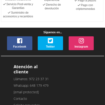
Pago a plazos
Servicio Post-venta y
Derecho de
Pago con
Garantías
devolución
criptomonedas
Suministro de
accesorios y recambios
Síguenos en...
Facebook
Twitter
Instagram
Atención al
cliente
Llámanos: 972 23 37 31
Whatsapp: 648 179 479
[email protected]
Contacto