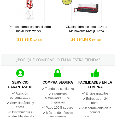
5%
Prensa hidráulica con cilindro
Cizalla hidráulica motorizada
móvil Metalworks...
Metalworks MWQC12Y4
333,96 €
26.694,84 €
IVA incl.
IVA incl.
¿POR QUÉ COMPRARLO EN NUESTRA TIENDA?
SERVICIO
COMPRA SEGURA
FACILIDADES EN LA
GARANTIZADO
COMPRA
Tienda de confianza
Atención
Envíos gratuitos
Productos
personalizada
Metalworks 100%
Entregas en 24
originales
Servicio rápido y
horas
eficaz
Pago 100% seguro
Asesoramiento en la
Distribuidores
compra
Más de 60 años de
oficiales Metalworks
experiencia