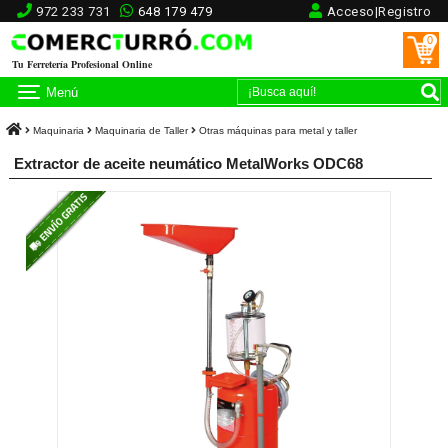
972 233 731
648 179 479
Acceso|Registro
0
Tu Ferretería Profesional Online
Menú
Maquinaria
Maquinaria de Taller
Otras máquinas para metal y taller
Extractor de aceite neumático MetalWorks ODC68