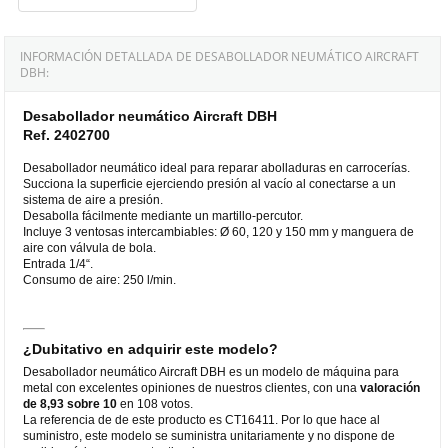
INFORMACIÓN DETALLADA DE DESABOLLADOR NEUMÁTICO AIRCRAFT
DBH:
Desabollador neumático Aircraft DBH
Ref. 2402700
Desabollador neumático ideal para reparar abolladuras en carrocerías.
Succiona la superficie ejerciendo presión al vacío al conectarse a un
sistema de aire a presión.
Desabolla fácilmente mediante un martillo-percutor.
Incluye 3 ventosas intercambiables: Ø 60, 120 y 150 mm y manguera de
aire con válvula de bola.
Entrada 1/4“.
Consumo de aire: 250 l/min.
¿Dubitativo en adquirir este modelo?
Desabollador neumático Aircraft DBH es un modelo de máquina para
metal con excelentes opiniones de nuestros clientes, con una
valoración
de 8,93 sobre 10
en 108 votos.
La referencia de de este producto es CT16411. Por lo que hace al
suministro, este modelo se suministra unitariamente y no dispone de