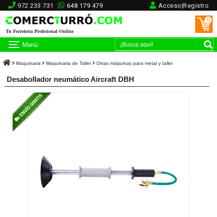
972 233 731
648 179 479
Acceso|Registro
0
Tu Ferretería Profesional Online
Menú
Maquinaria
Maquinaria de Taller
Otras máquinas para metal y taller
Desabollador neumático Aircraft DBH