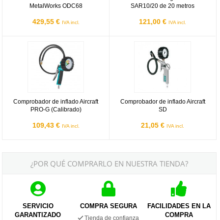
MetalWorks ODC68
SAR10/20 de 20 metros
429,55 €
121,00 €
IVA incl.
IVA incl.
Comprobador de inflado Aircraft PRO-G (Calibrado)
Comprobador de inflado Aircraft S
Comprobador de inflado Aircraft
Comprobador de inflado Aircraft
PRO-G (Calibrado)
SD
109,43 €
21,05 €
IVA incl.
IVA incl.
¿POR QUÉ COMPRARLO EN NUESTRA TIENDA?
SERVICIO
COMPRA SEGURA
FACILIDADES EN LA
GARANTIZADO
COMPRA
Tienda de confianza