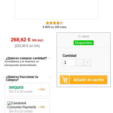
4.46/5 en 108 votos
ID:
16411
268,62 €
IVA incl.
Disponible
(222,00 €
)
sin IVA
Cantidad
¿Quieres comprar cantidad?
Consúltanos y te haremos un
-
+
presupuesto personalizado.
¿Quieres fraccionar tu
Añadir al carrito
compra?
+ Info
De 3 a 18 cuotas
+ Info
De 3 a 12 cuotas