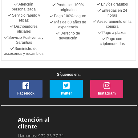
Atención
Envíos gratuitos
Productos 100%
personalizada
originales
Entregas en 24
Servicio rápido y
horas
Pago 100% seguro
eficaz
Asesoramiento en la
Más de 60 años de
Distribuidores
compra
experiencia
oficiales
Pago a plazos
Derecho de
Servicio Post-venta y
devolución
Pago con
Garantías
criptomonedas
Suministro de
accesorios y recambios
Síguenos en...
Facebook
Twitter
Instagram
Atención al
cliente
Llámanos: 972 23 37 31