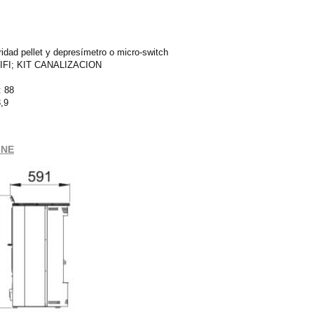
idad pellet y depresímetro o micro-switch
 WIFI; KIT CANALIZACION
: 88
3,9
-NE