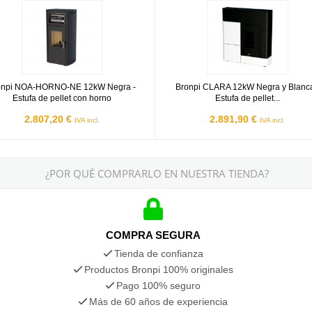
i NOA-HORNO-NE 12kW Negra - Estufa de pellet con horno
Bronpi CLARA 12kW Negra y Blanca
onpi NOA-HORNO-NE 12kW Negra -
Bronpi CLARA 12kW Negra y Blanca
Estufa de pellet con horno
Estufa de pellet...
2.807,20 €
2.891,90 €
IVA incl.
IVA incl.
¿POR QUÉ COMPRARLO EN NUESTRA TIENDA?
COMPRA SEGURA
Tienda de confianza
Productos Bronpi 100% originales
Pago 100% seguro
Más de 60 años de experiencia