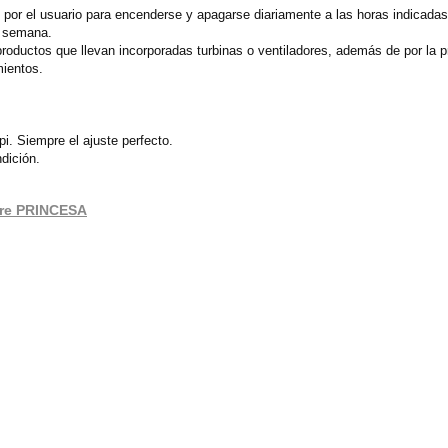
 por el usuario para encenderse y apagarse diariamente a las horas indicada
e semana.
 productos que llevan incorporadas turbinas o ventiladores, además de por la p
mientos.
i. Siempre el ajuste perfecto.
dición.
aire PRINCESA