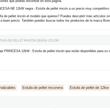
siones que podrás encontrar en esta página.
NCESA-NE 12kW negra - Estufa de pellet rincón a un precio muy competitivo 
e pellet rincón el modelo que quieres? Puedes descubrir más artículos sim
 buen precio. También puedes buscar todos los productos de la marca Bronp
STUFA DE PELLET RINCÓN SEGÚN COLOR:
npi PRINCESA 12kW - Estufa de pellet rincón que están disponibles para su c
nalizables
Estufa de pellet rinconera
Estufa de pellet de 12kw