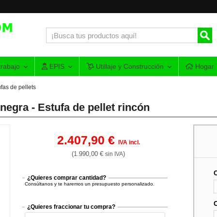
rabajo
EPIS
Utillaje y Construcción
Hogar
fas de pellets
ra - Estufa de pellet rincón
2.407,90 €
IVA incl.
(1.990,00 €
)
sin IVA
¿Quieres comprar cantidad?
Consúltanos y te haremos un presupuesto personalizado.
¿Quieres fraccionar tu compra?