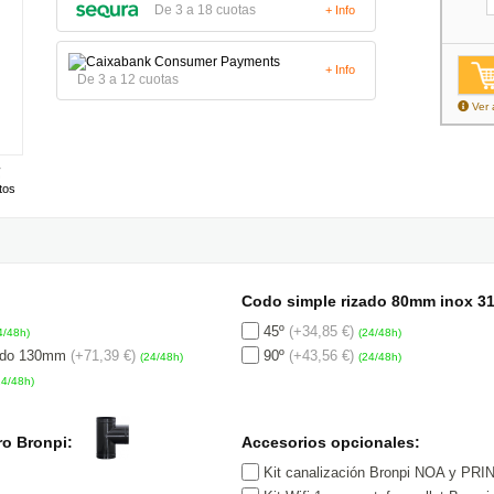
De 3 a 18 cuotas
+ Info
+ Info
De 3 a 12 cuotas
Ver 
tos
Codo simple rizado 80mm inox 31
45º
(+34,85 €)
4/48h)
(24/48h)
lado 130mm
(+71,39 €)
90º
(+43,56 €)
(24/48h)
(24/48h)
24/48h)
ro Bronpi:
Accesorios opcionales:
Kit canalización Bronpi NOA y PR