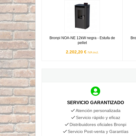
Bronpi NOA-NE 12kW negra - Estufa de pellet
Bronp
Bronpi NOA-NE 12kW negra - Estufa de
Br
pellet
2.202,20 €
IVA incl.
SERVICIO GARANTIZADO
Atención personalizada
Servicio rápido y eficaz
Distribuidores oficiales Bronpi
Servicio Post-venta y Garantías