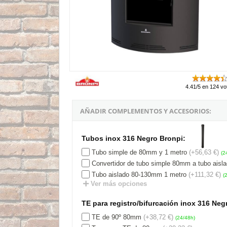
4.41/5 en 124 vo
AÑADIR COMPLEMENTOS Y ACCESORIOS:
Tubos inox 316 Negro Bronpi:
Tubo simple de 80mm y 1 metro
(+56,63 €)
(2
Convertidor de tubo simple 80mm a tubo ais
Tubo aislado 80-130mm 1 metro
(+111,32 €)
(
Ver más opciones
TE para registro/bifurcación inox 316 Neg
TE de 90º 80mm
(+38,72 €)
(24/48h)