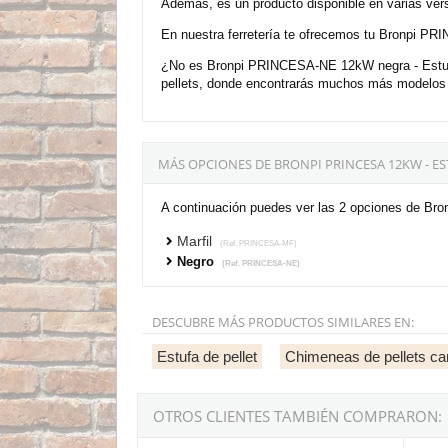
Además, es un producto disponible en varias ver
En nuestra ferretería te ofrecemos tu Bronpi PRI
¿No es Bronpi PRINCESA-NE 12kW negra - Estufa d
pellets, donde encontrarás muchos más modelos a
MÁS OPCIONES DE BRONPI PRINCESA 12KW - E
A continuación puedes ver las 2 opciones de Bro
Marfil
(Ref. PRINCESA-MF)
Negro
(Ref. PRINCESA-NE)
DESCUBRE MÁS PRODUCTOS SIMILARES EN:
Estufa de pellet
Chimeneas de pellets ca
OTROS CLIENTES TAMBIÉN COMPRARON: