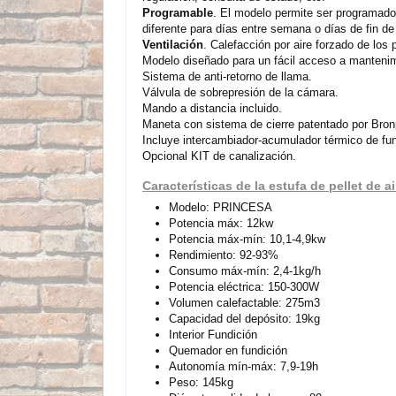
Programable
. El modelo permite ser programado
diferente para días entre semana o días de fin d
Ventilación
. Calefacción por aire forzado de los
Modelo diseñado para un fácil acceso a manteni
Sistema de anti-retorno de llama.
Válvula de sobrepresión de la cámara.
Mando a distancia incluido.
Maneta con sistema de cierre patentado por Bronp
Incluye intercambiador-acumulador térmico de fun
Opcional KIT de canalización.
Características de la estufa de pellet de 
Modelo: PRINCESA
Potencia máx: 12kw
Potencia máx-mín: 10,1-4,9kw
Rendimiento: 92-93%
Consumo máx-mín: 2,4-1kg/h
Potencia eléctrica: 150-300W
Volumen calefactable: 275m3
Capacidad del depósito: 19kg
Interior Fundición
Quemador en fundición
Autonomía mín-máx: 7,9-19h
Peso: 145kg