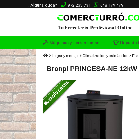
¿Alguna duda?
972 233 731
648 179 479
Tu Ferretería Profesional Online
Máquinas y herramientas
Ropa de t
Hogar y menaje
Climatización y calefacción
Estu
Bronpi PRINCESA-NE 12kW neg