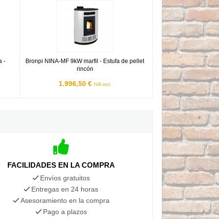
 - Estufa de pellet extraplana
Bronpi NINA-MF 9kW marfil - Estufa de pellet rincón
 -
Bronpi NINA-MF 9kW marfil - Estufa de pellet
rincón
1.996,50 €
IVA incl.
FACILIDADES EN LA COMPRA
Envíos gratuitos
Entregas en 24 horas
Asesoramiento en la compra
Pago a plazos