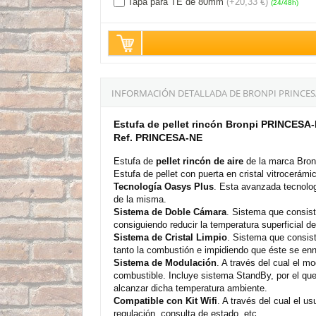
Tapa para TE de 80mm
(+20,33 €)
(24/48h)
INFORMACIÓN DETALLADA DE BRONPI PRINCESA
Estufa de pellet rincón Bronpi PRINCESA
Ref. PRINCESA-NE
Estufa de
pellet rincón de aire
de la marca Bron
Estufa de pellet con puerta en cristal vitrocerámic
Tecnología Oasys Plus
. Esta avanzada tecnologí
de la misma.
Sistema de Doble Cámara
. Sistema que consist
consiguiendo reducir la temperatura superficial d
Sistema de Cristal Limpio
. Sistema que consiste
tanto la combustión e impidiendo que éste se enn
Sistema de Modulación
. A través del cual el 
combustible. Incluye sistema StandBy, por el qu
alcanzar dicha temperatura ambiente.
Compatible con Kit Wifi
. A través del cual el u
regulación, consulta de estado, etc.