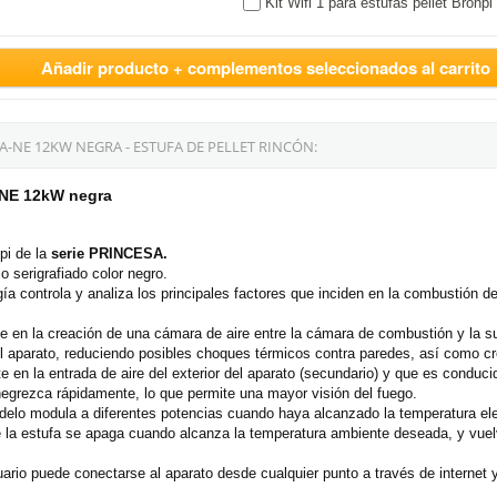
Kit Wifi 1 para estufas pellet Bronpi
Añadir producto + complementos seleccionados al carrito
-NE 12KW NEGRA - ESTUFA DE PELLET RINCÓN:
-NE 12kW negra
pi de la
serie PRINCESA.
o serigrafiado color negro.
a controla y analiza los principales factores que inciden en la combustión de
e en la creación de una cámara de aire entre la cámara de combustión y la sup
el aparato, reduciendo posibles choques térmicos contra paredes, así como cr
 en la entrada de aire del exterior del aparato (secundario) y que es conducid
egrezca rápidamente, lo que permite una mayor visión del fuego.
modelo modula a diferentes potencias cuando haya alcanzado la temperatura el
e la estufa se apaga cuando alcanza la temperatura ambiente deseada, y vue
suario puede conectarse al aparato desde cualquier punto a través de internet