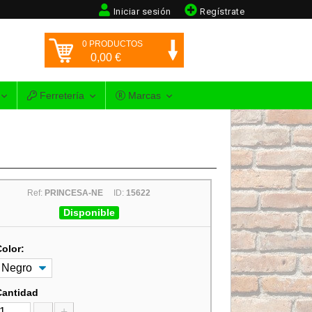
Iniciar sesión
Regístrate
0
PRODUCTOS
0,00
€
Ferretería
Marcas
Ref:
PRINCESA-NE
ID:
15622
Disponible
Color:
Cantidad
-
+