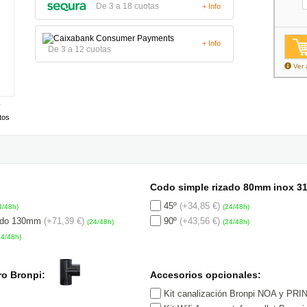
De 3 a 18 cuotas
+ Info
+ Info
De 3 a 12 cuotas
Ver 
tos
Codo simple rizado 80mm inox 31
45º
(+34,85 €)
4/48h)
(24/48h)
lado 130mm
(+71,39 €)
90º
(+43,56 €)
(24/48h)
(24/48h)
24/48h)
ro Bronpi:
Accesorios opcionales:
Kit canalización Bronpi NOA y PR