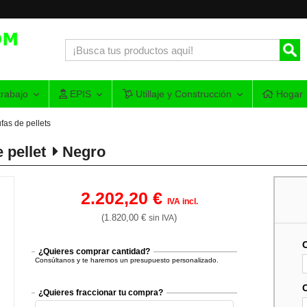
rabajo
EPIS
Utillaje y Construcción
Hogar
fas de pellets
 pellet
Negro
2.202,20 €
IVA incl.
(1.820,00 €
)
sin IVA
¿Quieres comprar cantidad?
Consúltanos y te haremos un presupuesto personalizado.
¿Quieres fraccionar tu compra?