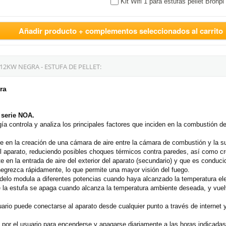
Kit Wifi 1 para estufas pellet Bronpi
Añadir producto + complementos seleccionados al carrito
2KW NEGRA - ESTUFA DE PELLET:
ra
a
serie NOA.
a controla y analiza los principales factores que inciden en la combustión de
e en la creación de una cámara de aire entre la cámara de combustión y la sup
el aparato, reduciendo posibles choques térmicos contra paredes, así como cr
 en la entrada de aire del exterior del aparato (secundario) y que es conducid
egrezca rápidamente, lo que permite una mayor visión del fuego.
modelo modula a diferentes potencias cuando haya alcanzado la temperatura el
e la estufa se apaga cuando alcanza la temperatura ambiente deseada, y vue
suario puede conectarse al aparato desde cualquier punto a través de internet
 por el usuario para encenderse y apagarse diariamente a las horas indicada