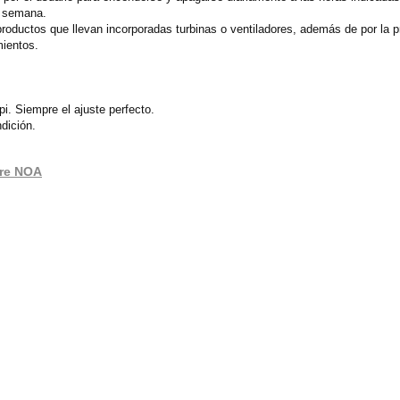
e semana.
 productos que llevan incorporadas turbinas o ventiladores, además de por la p
mientos.
i. Siempre el ajuste perfecto.
dición.
aire NOA