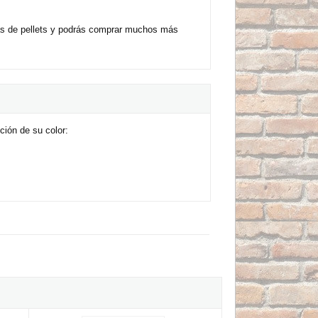
as de pellets y podrás comprar muchos más
ción de su color:
ufa de pellet extraplana
Bronpi HYBRID-NE 11kW Negra - Estufa mixta de leña y pelle