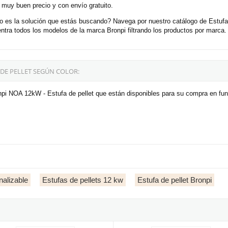
 muy buen precio y con envío gratuito.
o es la solución que estás buscando? Navega por nuestro catálogo de Estuf
tra todos los modelos de la marca Bronpi filtrando los productos por marca.
 DE PELLET SEGÚN COLOR:
pi NOA 12kW - Estufa de pellet que están disponibles para su compra en fun
nalizable
Estufas de pellets 12 kw
Estufa de pellet Bronpi
 pellet con horno
 CLARA 12kW Negra y Blanca - Estufa de pellet extraplana
Bronpi DORA-MF 12kW blanca - Est