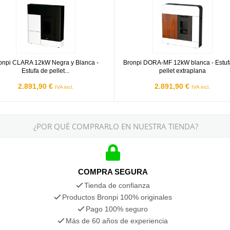
onpi CLARA 12kW Negra y Blanca -
Bronpi DORA-MF 12kW blanca - Estuf
Estufa de pellet...
pellet extraplana
2.891,90 €
2.891,90 €
IVA incl.
IVA incl.
¿POR QUÉ COMPRARLO EN NUESTRA TIENDA?
COMPRA SEGURA
Tienda de confianza
Productos Bronpi 100% originales
Pago 100% seguro
Más de 60 años de experiencia