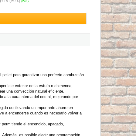
(+181,50 €)
(24h)
l pellet para garantizar una perfecta combustión
erficie exterior de la estufa o chimenea,
ear una convección natural eficiente.
o a la cara interna del cristal, mejorando por
egida conllevando un importante ahorro en
lve a encenderse cuando es necesario volver a
 y permitiendo el encendido, apagado,
s. Además, es posible elegir una programación