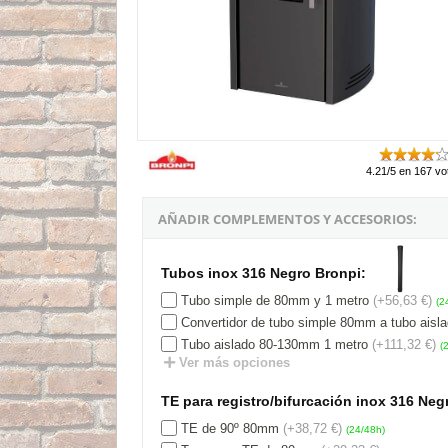
4.21/5 en 167 vo
AÑADIR COMPLEMENTOS Y ACCESORIOS:
Tubos inox 316 Negro Bronpi:
Tubo simple de 80mm y 1 metro
(+56,63 €)
(2
Convertidor de tubo simple 80mm a tubo ais
Tubo aislado 80-130mm 1 metro
(+111,32 €)
(
Ver más opciones
TE para registro/bifurcación inox 316 Neg
TE de 90º 80mm
(+38,72 €)
(24/48h)