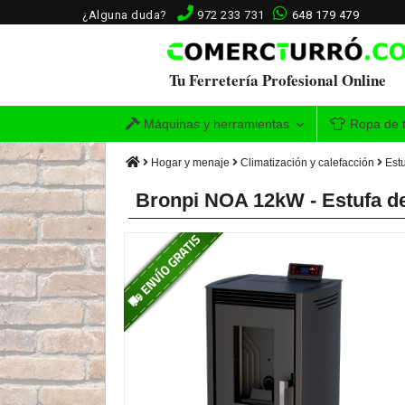
¿Alguna duda?
972 233 731
648 179 479
Tu Ferretería Profesional Online
Máquinas y herramientas
Ropa de t
Hogar y menaje
Climatización y calefacción
Estu
Bronpi NOA 12kW - Estufa de