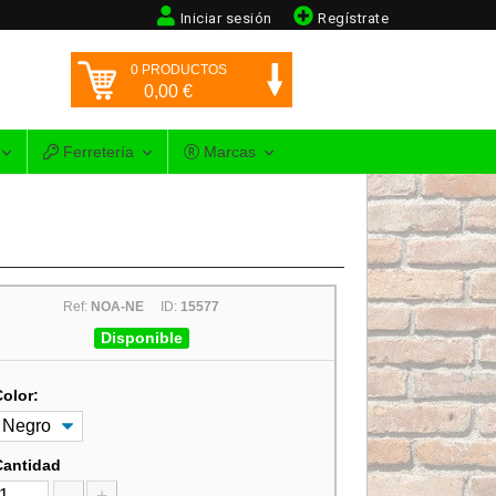
Iniciar sesión
Regístrate
0
PRODUCTOS
0,00
€
Ferretería
Marcas
Ref:
NOA-NE
ID:
15577
Disponible
Color:
Cantidad