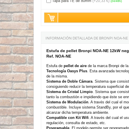
Tapa para TE de 80mm
(+20,33 €)
(24/48h)
INFORMACIÓN DETALLADA DE BRONPI NOA-NE 1
Estufa de pellet Bronpi NOA-NE 12kW neg
Ref. NOA-NE
Estufa de
pellet de aire
de la marca Bronpi de l
Tecnología Oasys Plus
. Esta avanzada tecnologí
de la misma.
Sistema de Doble Cámara
. Sistema que consist
consiguiendo reducir la temperatura superficial d
Sistema de Cristal Limpio
. Sistema que consiste
tanto la combustión e impidiendo que éste se enn
Sistema de Modulación
. A través del cual el 
combustible. Incluye sistema StandBy, por el qu
alcanzar dicha temperatura ambiente.
Compatible con Kit Wifi
. A través del cual el u
regulación, consulta de estado, etc.
Programable
. El modelo permite ser programado