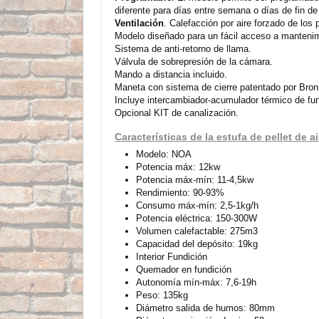
diferente para días entre semana o días de fin d
Ventilación
. Calefacción por aire forzado de los
Modelo diseñado para un fácil acceso a manteni
Sistema de anti-retorno de llama.
Válvula de sobrepresión de la cámara.
Mando a distancia incluido.
Maneta con sistema de cierre patentado por Bronp
Incluye intercambiador-acumulador térmico de fun
Opcional KIT de canalización.
Características de la estufa de pellet de 
Modelo: NOA
Potencia máx: 12kw
Potencia máx-mín: 11-4,5kw
Rendimiento: 90-93%
Consumo máx-mín: 2,5-1kg/h
Potencia eléctrica: 150-300W
Volumen calefactable: 275m3
Capacidad del depósito: 19kg
Interior Fundición
Quemador en fundición
Autonomía mín-máx: 7,6-19h
Peso: 135kg
Diámetro salida de humos: 80mm