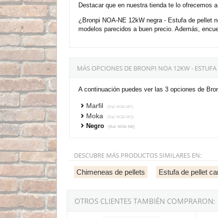
Destacar que en nuestra tienda te lo ofrecemos a
¿Bronpi NOA-NE 12kW negra - Estufa de pellet n
modelos parecidos a buen precio. Además, encuen
MÁS OPCIONES DE BRONPI NOA 12KW - ESTUFA
A continuación puedes ver las 3 opciones de Bron
Marfil
(Ref. NOA-MF)
Moka
(Ref. NOA-MO)
Negro
(Ref. NOA-NE)
DESCUBRE MÁS PRODUCTOS SIMILARES EN:
Chimeneas de pellets
Estufa de pellet ca
OTROS CLIENTES TAMBIÉN COMPRARON:
Bronpi NOA-HORNO-NE 12kW Negra - Estufa de
Bronpi