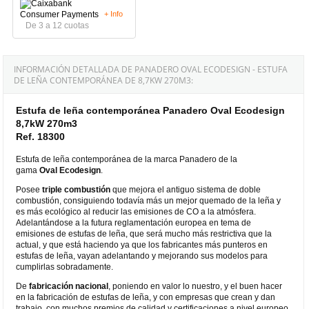
+ Info
De 3 a 12 cuotas
INFORMACIÓN DETALLADA DE PANADERO OVAL ECODESIGN - ESTUFA
DE LEÑA CONTEMPORÁNEA DE 8,7KW 270M3:
Estufa de leña contemporánea Panadero Oval Ecodesign
8,7kW 270m3
Ref. 18300
Estufa de leña contemporánea de la marca Panadero de la
gama
Oval Ecodesign
.
Posee
triple combustión
que mejora el antiguo sistema de doble
combustión, consiguiendo todavía más un mejor quemado de la leña y
es más ecológico al reducir las emisiones de CO a la atmósfera.
Adelantándose a la futura reglamentación europea en tema de
emisiones de estufas de leña, que será mucho más restrictiva que la
actual, y que está haciendo ya que los fabricantes más punteros en
estufas de leña, vayan adelantando y mejorando sus modelos para
cumplirlas sobradamente.
De
fabricación
nacional
, poniendo en valor lo nuestro, y el buen hacer
en la fabricación de estufas de leña, y con empresas que crean y dan
trabajo, con muchos premios de calidad y certificaciones a nivel europeo.