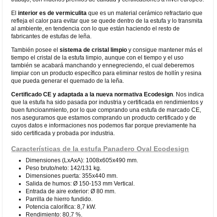
El
interior es de vermiculita
que es un material cerámico refractario que
refleja el calor para evitar que se quede dentro de la estufa y lo transmita
al ambiente, en tendencia con lo que están haciendo el resto de
fabricantes de estufas de leña.
También posee el
sistema de cristal limpio
y consigue mantener más el
tiempo el cristal de la estufa limpio, aunque con el tiempo y el uso
también se acabará manchando y ennegreciendo, el cual deberemos
limpiar con un producto específico para eliminar restos de hollín y resina
que pueda generar el quemado de la leña.
Certificado CE
y adaptada a la nueva normativa Ecodesign
. Nos indica
que la estufa ha sido pasada por industria y certificada en rendimientos y
buen funcioanmiento, por lo que comprando una estufa de marcado CE,
nos aseguramos que estamos comprando un producto certificado y de
cuyos datos e informaciones nos podemos fiar porque previamente ha
sido certificada y probada por industria.
Características de la estufa Panadero Oval Ecodesign
Dimensiones (LxAxA): 1008x605x490 mm.
Peso bruto/neto: 142/131 kg.
Dimensiones puerta: 355x440 mm.
Salida de humos: Ø 150-153 mm Vertical.
Entrada de aire exterior: Ø 80 mm.
Parrilla de hierro fundido.
Potencia calorífica: 8,7 kW.
Rendimiento: 80,7 %.