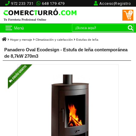
972 233 731
648 179 479
Acceso|Registro
0
Tu Ferretería Profesional Online
Menú
Hogar y menaje
Climatización y calefacción
Estufas de leña
Panadero Oval Ecodesign - Estufa de leña contemporánea
de 8,7kW 270m3