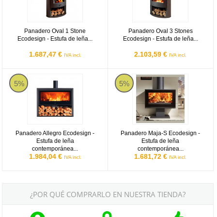
Panadero Oval 1 Stone
Panadero Oval 3 Stones
Ecodesign - Estufa de leña...
Ecodesign - Estufa de leña...
1.687,47 €
2.103,59 €
IVA incl.
IVA incl.
Panadero Allegro Ecodesign - Estufa de leña contemporánea de 8
Panadero Maja-S Ecodesign - Est
5%
5%
Panadero Allegro Ecodesign -
Panadero Maja-S Ecodesign -
Estufa de leña
Estufa de leña
contemporánea...
contemporánea...
1.984,04 €
1.681,72 €
IVA incl.
IVA incl.
¿POR QUÉ COMPRARLO EN NUESTRA TIENDA?