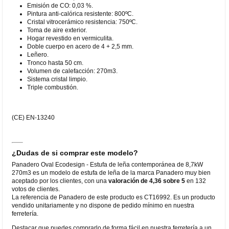
Emisión de CO: 0,03 %.
Pintura anti-calórica resistente: 800ºC.
Cristal vitrocerámico resistencia: 750ºC.
Toma de aire exterior.
Hogar revestido en vermiculita.
Doble cuerpo en acero de 4 + 2,5 mm.
Leñero.
Tronco hasta 50 cm.
Volumen de calefacción: 270m3.
Sistema cristal limpio.
Triple combustión.
(CE) EN-13240
¿Dudas de si comprar este modelo?
Panadero Oval Ecodesign - Estufa de leña contemporánea de 8,7kW
270m3 es un modelo de estufa de leña de la marca Panadero muy bien
aceptado por los clientes, con una
valoración de 4,36 sobre 5
en 132
votos de clientes.
La referencia de Panadero de este producto es CT16992. Es un producto
vendido unitariamente y no dispone de pedido mínimo en nuestra
ferretería.
Destacar que puedes comprarlo de forma fácil en nuestra ferretería a un