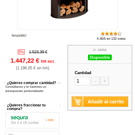
4.36/5 en 132 votos
ID:
16992
5%
1.523,39 €
Disponible
1.447,22 €
IVA incl.
(1.196,05 €
)
sin IVA
Cantidad
-
+
¿Quieres comprar cantidad?
Consúltanos y te haremos un
presupuesto personalizado.
Añadir al carrito
¿Quieres fraccionar tu
compra?
+ Info
De 3 a 18 cuotas