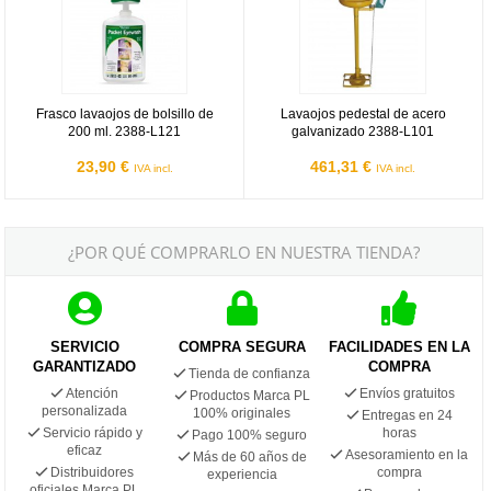
Frasco lavaojos de bolsillo de
Lavaojos pedestal de acero
200 ml. 2388-L121
galvanizado 2388-L101
23,90 €
461,31 €
IVA incl.
IVA incl.
¿POR QUÉ COMPRARLO EN NUESTRA TIENDA?
SERVICIO
COMPRA SEGURA
FACILIDADES EN LA
GARANTIZADO
COMPRA
Tienda de confianza
Atención
Envíos gratuitos
Productos Marca PL
personalizada
100% originales
Entregas en 24
Servicio rápido y
horas
Pago 100% seguro
eficaz
Asesoramiento en la
Más de 60 años de
Distribuidores
compra
experiencia
oficiales Marca PL