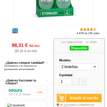
4.47/5 en 135 votos
Ref:
2388L127SIN
ID:
12030
98,31 €
IVA incl.
Disponible
(81,25 €
)
sin IVA
Modelo:
¿Quieres comprar cantidad?
Consúltanos y te haremos un
presupuesto personalizado.
Cantidad
¿Quieres fraccionar tu
-
+
compra?
+ Info
De 3 a 18 cuotas
Añadir al carrito
Ver accesorios y complementos