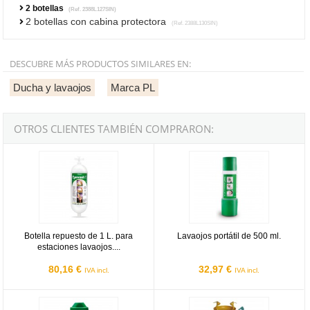
2 botellas
(Ref. 2388L127SIN)
2 botellas con cabina protectora
(Ref. 2388L130SIN)
DESCUBRE MÁS PRODUCTOS SIMILARES EN:
Ducha y lavaojos
Marca PL
OTROS CLIENTES TAMBIÉN COMPRARON:
Botella repuesto de 1 L. para estaciones lavaojos. 2388-L126 (pack
Lavaojos portátil de 500 ml.
Botella repuesto de 1 L. para
Lavaojos portátil de 500 ml.
estaciones lavaojos....
80,16 €
32,97 €
IVA incl.
IVA incl.
Frasco lavaojos de bolsillo de 200 ml. 2388-L121
Lavaojos pedestal de acero galva