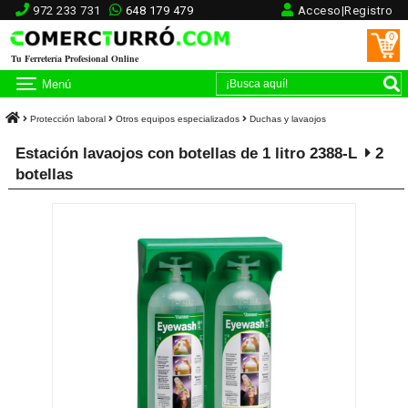
972 233 731
648 179 479
Acceso|Registro
0
Tu Ferretería Profesional Online
Menú
Protección laboral
Otros equipos especializados
Duchas y lavaojos
Estación lavaojos con botellas de 1 litro 2388-L
2
botellas