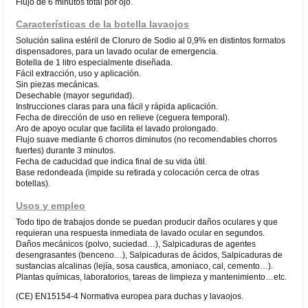
Flujo de 6 minutos total por ojo.
Características de la botella lavaojos
Solución salina estéril de Cloruro de Sodio al 0,9% en distintos formatos
dispensadores, para un lavado ocular de emergencia.
Botella de 1 litro especialmente diseñada.
Fácil extracción, uso y aplicación.
Sin piezas mecánicas.
Desechable (mayor seguridad).
Instrucciones claras para una fácil y rápida aplicación.
Fecha de dirección de uso en relieve (ceguera temporal).
Aro de apoyo ocular que facilita el lavado prolongado.
Flujo suave mediante 6 chorros diminutos (no recomendables chorros
fuertes) durante 3 minutos.
Fecha de caducidad que indica final de su vida útil.
Base redondeada (impide su retirada y colocación cerca de otras
botellas).
Usos y empleo
Todo tipo de trabajos donde se puedan producir daños oculares y que
requieran una respuesta inmediata de lavado ocular en segundos.
Daños mecánicos (polvo, suciedad…), Salpicaduras de agentes
desengrasantes (benceno…), Salpicaduras de ácidos, Salpicaduras de
sustancias alcalinas (lejía, sosa caustica, amoniaco, cal, cemento…).
Plantas químicas, laboratorios, tareas de limpieza y mantenimiento…etc.
(CE) EN15154-4 Normativa europea para duchas y lavaojos.