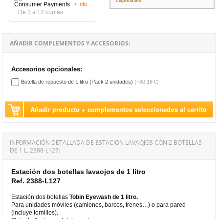
disponibles
+ Info
De 3 a 12 cuotas
AÑADIR COMPLEMENTOS Y ACCESORIOS:
Accesorios opcionales:
Botella de repuesto de 1 litro (Pack 2 unidades)
(+80,16 €)
Añadir producto + complementos seleccionados al carrito
INFORMACIÓN DETALLADA DE ESTACIÓN LAVAOJOS CON 2 BOTELLAS
DE 1 L. 2388-L127:
Estación dos botellas lavaojos de 1 litro
Ref. 2388-L127
Estación dos botellas
Tobin Eyewash de 1 litro.
Para unidades móviles (camiones, barcos, trenes…) o para pared
(incluye tornillos).