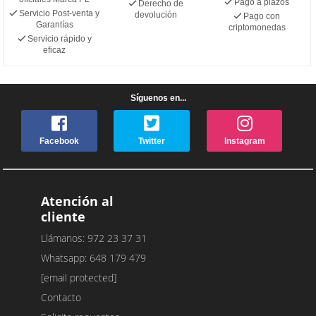
Pago a plazos
Derecho de
Servicio Post-venta y
devolución
Pago con
Garantías
criptomonedas
Servicio rápido y
eficaz
Síguenos en...
Facebook
Twitter
Instagram
Atención al
cliente
Llámanos: 972 23 37 31
Whatsapp: 648 179 479
[email protected]
Contacto