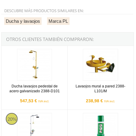
DESCUBRE MÁS PRODUCTOS SIMILARES EN:
Ducha y lavaojos
Marca PL
OTROS CLIENTES TAMBIÉN COMPRARON:
Ducha lavaojos pedestal de acero galvanizado 2388-D101
Lavaojos mural a pared 2388-L10
Ducha lavaojos pedestal de
Lavaojos mural a pared 2388-
acero galvanizado 2388-D101
L101/M
547,53 €
238,98 €
IVA incl.
IVA incl.
Ducha lavaojos de acero inoxidable
Lavaojos portátil de 500 ml.
20%