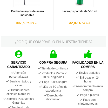
Ducha lavaojos de acero
Lavaojos portátil de 500 ml.
inoxidable
907,50 €
32,97 €
IVA incl.
IVA incl.
¿POR QUÉ COMPRARLO EN NUESTRA TIENDA?
SERVICIO
COMPRA SEGURA
FACILIDADES EN LA
GARANTIZADO
COMPRA
Tienda de confianza
Atención
Envíos gratuitos
Productos Marca PL
personalizada
100% originales
Entregas en 24
Servicio rápido y
horas
Pago 100% seguro
eficaz
Asesoramiento en la
Más de 60 años de
Distribuidores
compra
experiencia
oficiales Marca PL
Pago a plazos
Derecho de
Servicio Post-venta y
devolución
Pago con
Garantías
criptomonedas
Suministro de