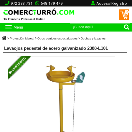
972 233 731
648 179 479
Acceso|Registro
0
Tu Ferretería Profesional Online
Menú
Protección laboral
Otros equipos especializados
Duchas y lavaojos
Lavaojos pedestal de acero galvanizado 2388-L101