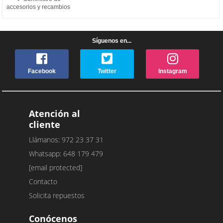
accesorios y recambios
Síguenos en...
Facebook
Twitter
Instagram
Atención al
cliente
Llámanos: 972 23 37 31
Whatsapp: 648 179 479
[email protected]
Contacto
Solicita repuestos
Conócenos