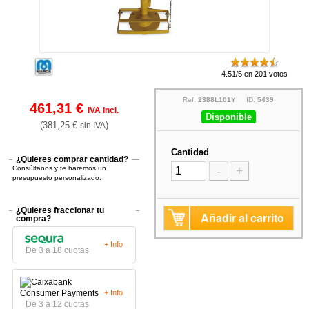
4.51/5 en 201 votos
Ref:
2388L101Y
ID:
5439
461,31 €
IVA incl.
Disponible
(381,25 €
)
sin IVA
Cantidad
¿Quieres comprar cantidad?
Consúltanos y te haremos un
-
+
presupuesto personalizado.
¿Quieres fraccionar tu
Añadir al carrito
compra?
+ Info
De 3 a 18 cuotas
+ Info
De 3 a 12 cuotas