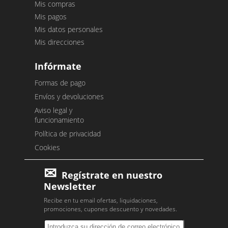
Mis compras
Mis pagos
Mis datos personales
Mis direcciones
Infórmate
Formas de pago
Envíos y devoluciones
Aviso legal y
funcionamiento
Política de privacidad
Cookies
Regístrate en nuestro
Newsletter
Recibe en tu email ofertas, liquidaciones,
promociones, cupones descuento y novedades.