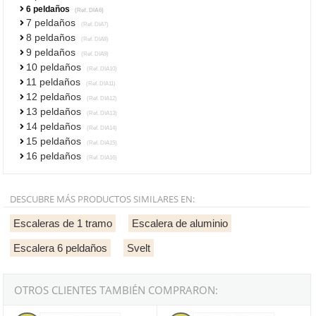
6 peldaños
(Ref. DIA6)
7 peldaños
(Ref. DIA7)
8 peldaños
(Ref. DIA8)
9 peldaños
(Ref. DIA9)
10 peldaños
(Ref. DIA10)
11 peldaños
(Ref. DIA11)
12 peldaños
(Ref. DIA12)
13 peldaños
(Ref. DIA13)
14 peldaños
(Ref. DIA14)
15 peldaños
(Ref. DIA15)
16 peldaños
(Ref. DIA16)
DESCUBRE MÁS PRODUCTOS SIMILARES EN:
Escaleras de 1 tramo
Escalera de aluminio
Escalera 6 peldaños
Svelt
OTROS CLIENTES TAMBIÉN COMPRARON:
Escalera entera de fibra de vidrio 1 tramo Svelt V1E - 8 peldaños
Svelt V1