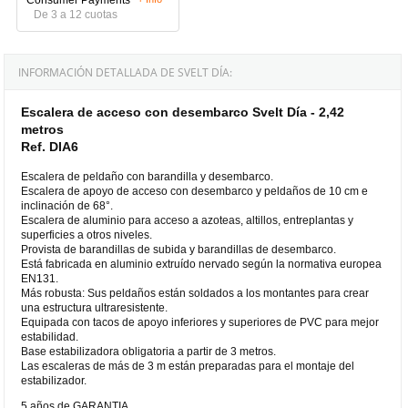
De 3 a 12 cuotas
INFORMACIÓN DETALLADA DE SVELT DÍA:
Escalera de acceso con desembarco Svelt Día - 2,42
metros
Ref. DIA6
Escalera de peldaño con barandilla y desembarco.
Escalera de apoyo de acceso con desembarco y peldaños de 10 cm e
inclinación de 68°.
Escalera de aluminio para acceso a azoteas, altillos, entreplantas y
superficies a otros niveles.
Provista de barandillas de subida y barandillas de desembarco.
Está fabricada en aluminio extruído nervado según la normativa europea
EN131.
Más robusta: Sus peldaños están soldados a los montantes para crear
una estructura ultraresistente.
Equipada con tacos de apoyo inferiores y superiores de PVC para mejor
estabilidad.
Base estabilizadora obligatoria a partir de 3 metros.
Las escaleras de más de 3 m están preparadas para el montaje del
estabilizador.
5 años de GARANTIA.