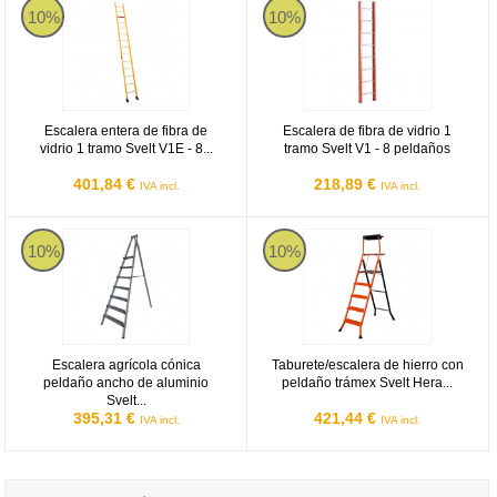
10%
10%
Escalera entera de fibra de
Escalera de fibra de vidrio 1
vidrio 1 tramo Svelt V1E - 8...
tramo Svelt V1 - 8 peldaños
401,84 €
218,89 €
IVA incl.
IVA incl.
Svelt Agrilujo Maxi
Taburete/escalera de hierro con p
10%
10%
Escalera agrícola cónica
Taburete/escalera de hierro con
peldaño ancho de aluminio
peldaño trámex Svelt Hera...
Svelt...
395,31 €
421,44 €
IVA incl.
IVA incl.