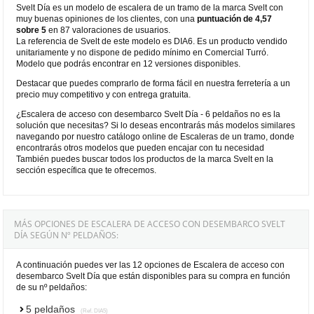
Svelt Día es un modelo de escalera de un tramo de la marca Svelt con
muy buenas opiniones de los clientes, con una
puntuación de 4,57
sobre 5
en 87 valoraciones de usuarios.
La referencia de Svelt de este modelo es DIA6. Es un producto vendido
unitariamente y no dispone de pedido mínimo en Comercial Turró.
Modelo que podrás encontrar en 12 versiones disponibles.
Destacar que puedes comprarlo de forma fácil en nuestra ferretería a un
precio muy competitivo y con entrega gratuita.
¿Escalera de acceso con desembarco Svelt Día - 6 peldaños no es la
solución que necesitas? Si lo deseas encontrarás más modelos similares
navegando por nuestro catálogo online de Escaleras de un tramo, donde
encontrarás otros modelos que pueden encajar con tu necesidad
También puedes buscar todos los productos de la marca Svelt en la
sección específica que te ofrecemos.
MÁS OPCIONES DE ESCALERA DE ACCESO CON DESEMBARCO SVELT
DÍA SEGÚN Nº PELDAÑOS:
A continuación puedes ver las 12 opciones de Escalera de acceso con
desembarco Svelt Día que están disponibles para su compra en función
de su nº peldaños:
5 peldaños
(Ref. DIA5)