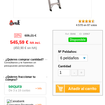
4.57/5 en 87 votos
Ref:
DIA6
ID:
19967
10%
606,21 €
Disponible
545,59 €
IVA incl.
(450,90 €
)
sin IVA
Nº Peldaños:
¿Quieres comprar cantidad?
Consúltanos y te haremos un
presupuesto personalizado.
Cantidad
-
+
¿Quieres fraccionar tu
compra?
Añadir al carrito
+ Info
De 3 a 18 cuotas
+ Info