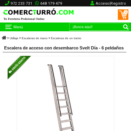
972 233 731
648 179 479
Acceso|Registro
0
Tu Ferretería Profesional Online
Menú
Utillaje
Escaleras de mano
Escaleras de un tramo
Escalera de acceso con desembarco Svelt Día - 6 peldaños