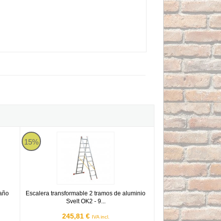
eldaño trámex Svelt Hera - 3 peldaños
Escalera transformable 2 tramos de aluminio Svelt OK2 - 9 pe
15%
daño
Escalera transformable 2 tramos de aluminio
Svelt OK2 - 9...
245,81 €
IVA incl.