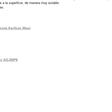
e a la superficie, de manera muy estable.
es.
cola Agrilujo Maxi
axi AGJMP6