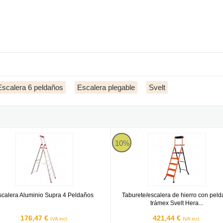
Escalera 6 peldaños
Escalera plegable
Svelt
velt V64 - 4 peldaños
ra Aluminio Supra 4 Peldaños
Taburete/escalera de hierro con p
10%
scalera Aluminio Supra 4 Peldaños
Taburete/escalera de hierro con pel
trámex Svelt Hera...
176,47 €
421,44 €
IVA incl.
IVA incl.