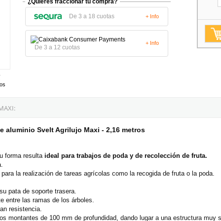
¿Quieres fraccionar tu compra?
De 3 a 18 cuotas
+ Info
+ Info
De 3 a 12 cuotas
tos
MAXI:
 aluminio Svelt Agrilujo Maxi - 2,16 metros
su forma resulta
ideal para trabajos de poda y de recolección de fruta.
a.
ara la realización de tareas agrícolas como la recogida de fruta o la poda.
 su pata de soporte trasera.
e entre las ramas de los árboles.
an resistencia.
los montantes de 100 mm de profundidad, dando lugar a una estructura muy só