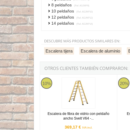
8 peldaños
(Ref. AGJMP8)
10 peldaños
(Ref. AGJMP10)
12 peldaños
(Ref. AGJMP12)
14 peldaños
(Ref. AGJMP14)
DESCUBRE MÁS PRODUCTOS SIMILARES EN:
Escalera tijera
Escalera de aluminio
OTROS CLIENTES TAMBIÉN COMPRARON:
Escalera de fibra de vidrio con peldaño ancho S
Escale
10%
20%
Escalera de fibra de vidrio con peldaño
E
ancho Svelt V64 -...
369,17 €
IVA incl.