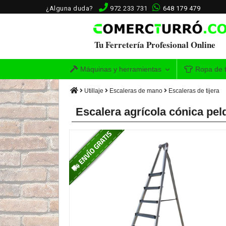
¿Alguna duda?
972 233 731
648 179 479
Tu Ferretería Profesional Online
Máquinas y herramientas
Ropa de t
Utillaje
Escaleras de mano
Escaleras de tijera
Escalera agrícola cónica pel