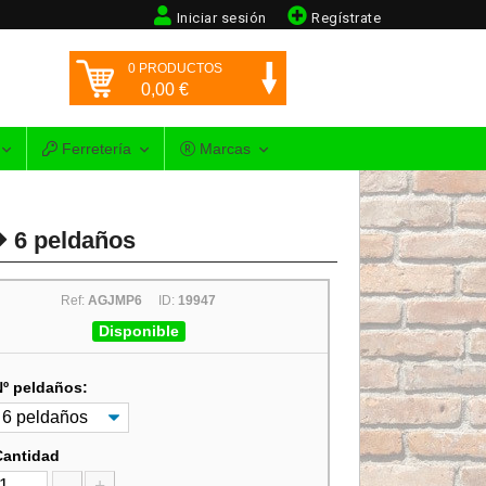
Iniciar sesión
Regístrate
0
PRODUCTOS
0,00
€
Ferretería
Marcas
6 peldaños
Ref:
AGJMP6
ID:
19947
Disponible
Nº peldaños:
Cantidad