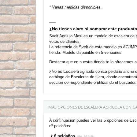
* Varias medidas disponibles.
¿No tienes claro si comprar este product
Svelt Agrilujo Maxi es un modelo de escalera de 
votos de clientes.
La referencia de Svelt de este modelo es AGJMP6
tienda. Modelo disponible en 5 versiones.
Destacar que en nuestra tienda te lo ofrecemos a
¿No es Escalera agrícola cónica peldaño ancho de
catálogo de Escaleras de tijera, donde encontra
sección correspondiente o utilizando el buscador.
MÁS OPCIONES DE ESCALERA AGRÍCOLA CÓNICA
A continuación puedes ver las 5 opciones de Esca
nº peldaños:
6 peldaños
(Ref. AGJMP6)