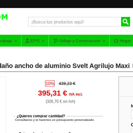
rabajo
EPIS
Utillaje y Construcción
Hogar
daño ancho de aluminio Svelt Agrilujo Maxi
10%
439,23 €
395,31 €
IVA incl.
(326,70 €
)
sin IVA
¿Quieres comprar cantidad?
Consúltanos y te haremos un presupuesto personalizado.