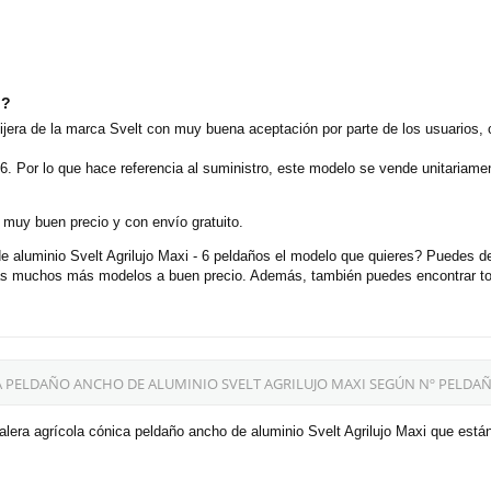
o?
tijera de la marca Svelt con muy buena aceptación por parte de los usuarios,
. Por lo que hace referencia al suministro, este modelo se vende unitariame
 muy buen precio y con envío gratuito.
 aluminio Svelt Agrilujo Maxi - 6 peldaños el modelo que quieres? Puedes de
rás muchos más modelos a buen precio. Además, también puedes encontrar to
 PELDAÑO ANCHO DE ALUMINIO SVELT AGRILUJO MAXI SEGÚN Nº PELDAÑ
lera agrícola cónica peldaño ancho de aluminio Svelt Agrilujo Maxi que está