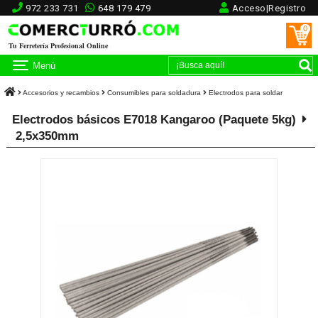
972 233 731
648 179 479
Acceso|Registro
0
Tu Ferretería Profesional Online
Menú
Accesorios y recambios
Consumibles para soldadura
Electrodos para soldar
Electrodos básicos E7018 Kangaroo (Paquete 5kg)
2,5x350mm