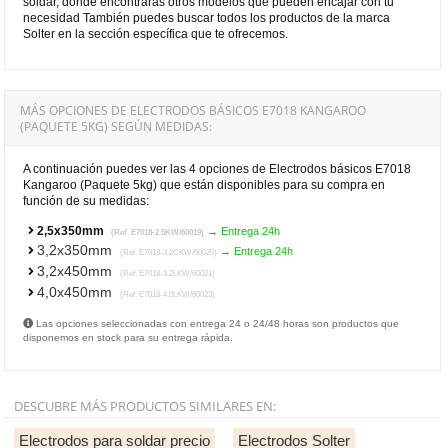
soldar, donde encontrarás otros modelos que pueden encajar con tu
necesidad También puedes buscar todos los productos de la marca
Solter en la sección específica que te ofrecemos.
MÁS OPCIONES DE ELECTRODOS BÁSICOS E7018 KANGAROO
(PAQUETE 5KG) SEGÚN MEDIDAS:
A continuación puedes ver las 4 opciones de Electrodos básicos E7018
Kangaroo (Paquete 5kg) que están disponibles para su compra en
función de su medidas:
2,5x350mm
→ Entrega 24h
(Ref. E7018-2.5KW/60019)
3,2x350mm
→ Entrega 24h
(Ref. E7018-3.2CKW/60020)
3,2x450mm
(Ref. E7018-3.2LKW/60021)
4,0x450mm
(Ref. E7018-4.0LKW/60023)
Las opciones seleccionadas con entrega 24 o 24/48 horas son productos que
disponemos en stock para su entrega rápida.
DESCUBRE MÁS PRODUCTOS SIMILARES EN:
Electrodos para soldar precio
Electrodos Solter