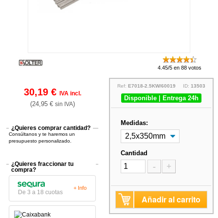
4.45/5 en 88 votos
Ref:
E7018-2.5KW/60019
ID:
13503
30,19 €
IVA incl.
Disponible | Entrega 24h
(24,95 €
)
sin IVA
Medidas:
¿Quieres comprar cantidad?
Consúltanos y te haremos un
presupuesto personalizado.
Cantidad
¿Quieres fraccionar tu
-
+
compra?
+ Info
De 3 a 18 cuotas
Añadir al carrito