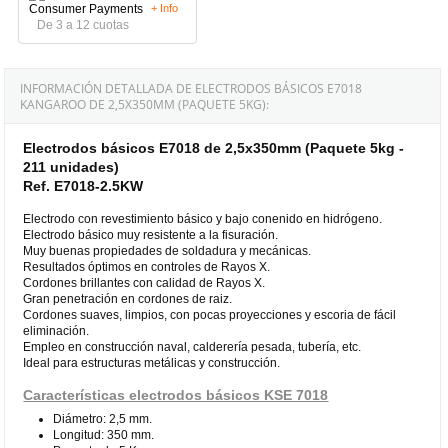
+ Info
De 3 a 12 cuotas
INFORMACIÓN DETALLADA DE ELECTRODOS BÁSICOS E7018
KANGAROO DE 2,5X350MM (PAQUETE 5KG):
Electrodos básicos E7018 de 2,5x350mm (Paquete 5kg -
211 unidades)
Ref. E7018-2.5KW
Electrodo con revestimiento básico y bajo conenido en hidrógeno.
Electrodo básico muy resistente a la fisuración.
Muy buenas propiedades de soldadura y mecánicas.
Resultados óptimos en controles de Rayos X.
Cordones brillantes con calidad de Rayos X.
Gran penetración en cordones de raiz.
Cordones suaves, limpios, con pocas proyecciones y escoria de fácil
eliminación.
Empleo en construcción naval, calderería pesada, tubería, etc.
Ideal para estructuras metálicas y construcción.
Características electrodos básicos KSE 7018
Diámetro: 2,5 mm.
Longitud: 350 mm.