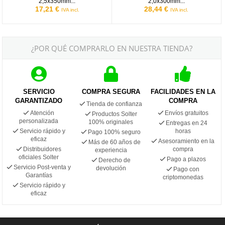
2,5x350mm...
2,0x300mm...
17,21 €
28,44 €
IVA incl.
IVA incl.
¿POR QUÉ COMPRARLO EN NUESTRA TIENDA?
SERVICIO
COMPRA SEGURA
FACILIDADES EN LA
GARANTIZADO
COMPRA
Tienda de confianza
Atención
Envíos gratuitos
Productos Solter
personalizada
100% originales
Entregas en 24
Servicio rápido y
horas
Pago 100% seguro
eficaz
Asesoramiento en la
Más de 60 años de
Distribuidores
compra
experiencia
oficiales Solter
Pago a plazos
Derecho de
Servicio Post-venta y
devolución
Pago con
Garantías
criptomonedas
Servicio rápido y
eficaz