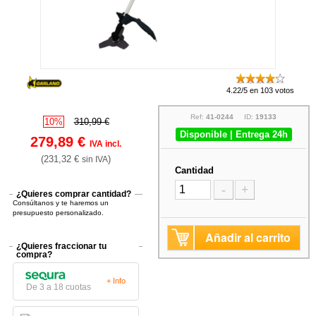
4.22/5 en 103 votos
Ref:
41-0244
ID:
19133
10%
310,99 €
Disponible | Entrega 24h
279,89 €
IVA incl.
(231,32 €
)
sin IVA
Cantidad
-
+
¿Quieres comprar cantidad?
Consúltanos y te haremos un
presupuesto personalizado.
Añadir al carrito
¿Quieres fraccionar tu
compra?
+ Info
De 3 a 18 cuotas