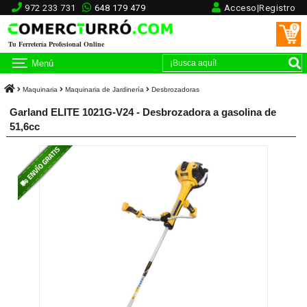
972 233 731
648 179 479
Acceso|Registro
0
Tu Ferretería Profesional Online
Menú
Maquinaria
Maquinaria de Jardinería
Desbrozadoras
Garland ELITE 1021G-V24 - Desbrozadora a gasolina de
51,6cc