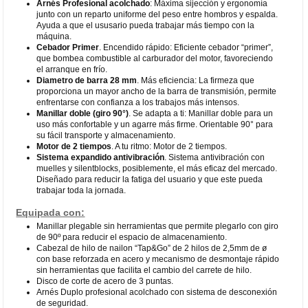
Arnés Profesional acolchado
: Máxima sijección y ergonomía
junto con un reparto uniforme del peso entre hombros y espalda.
Ayuda a que el ususario pueda trabajar más tiempo con la
máquina.
Cebador Primer
. Encendido rápido: Eficiente cebador “primer”,
que bombea combustible al carburador del motor, favoreciendo
el arranque en frío.
Diametro de barra 28 mm
. Más eficiencia: La firmeza que
proporciona un mayor ancho de la barra de transmisión, permite
enfrentarse con confianza a los trabajos más intensos.
Manillar doble (giro 90°)
. Se adapta a ti: Manillar doble para un
uso más confortable y un agarre más firme. Orientable 90° para
su fácil transporte y almacenamiento.
Motor de 2 tiempos
. A tu ritmo: Motor de 2 tiempos.
Sistema expandido antivibración
. Sistema antivibración con
muelles y silentblocks, posiblemente, el más eficaz del mercado.
Diseñado para reducir la fatiga del usuario y que este pueda
trabajar toda la jornada.
Equipada con:
Manillar plegable sin herramientas que permite plegarlo con giro
de 90º para reducir el espacio de almacenamiento.
Cabezal de hilo de nailon “Tap&Go” de 2 hilos de 2,5mm de ø
con base reforzada en acero y mecanismo de desmontaje rápido
sin herramientas que facilita el cambio del carrete de hilo.
Disco de corte de acero de 3 puntas.
Arnés Duplo profesional acolchado con sistema de desconexión
de seguridad.