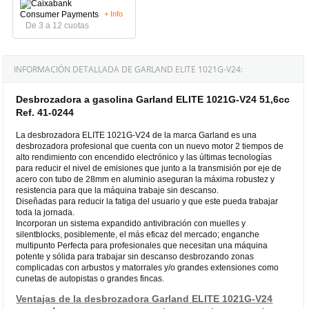
+ Info
De 3 a 12 cuotas
INFORMACIÓN DETALLADA DE GARLAND ELITE 1021G-V24:
Desbrozadora a gasolina Garland ELITE 1021G-V24 51,6cc
Ref. 41-0244
La desbrozadora ELITE 1021G-V24 de la marca Garland es una
desbrozadora profesional que cuenta con un nuevo motor 2 tiempos de
alto rendimiento con encendido electrónico y las últimas tecnologías
para reducir el nivel de emisiones que junto a la transmisión por eje de
acero con tubo de 28mm en aluminio aseguran la máxima robustez y
resistencia para que la máquina trabaje sin descanso.
Diseñadas para reducir la fatiga del usuario y que este pueda trabajar
toda la jornada.
Incorporan un sistema expandido antivibración con muelles y
silentblocks, posiblemente, el más eficaz del mercado; enganche
multipunto Perfecta para profesionales que necesitan una máquina
potente y sólida para trabajar sin descanso desbrozando zonas
complicadas con arbustos y matorrales y/o grandes extensiones como
cunetas de autopistas o grandes fincas.
Ventajas de la desbrozadora Garland ELITE 1021G-V24