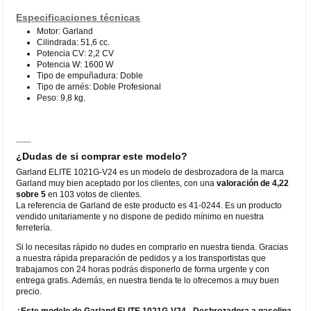
Especificaciones técnicas
Motor: Garland
Cilindrada: 51,6 cc.
Potencia CV: 2,2 CV
Potencia W: 1600 W
Tipo de empuñadura: Doble
Tipo de arnés: Doble Profesional
Peso: 9,8 kg.
¿Dudas de si comprar este modelo?
Garland ELITE 1021G-V24 es un modelo de desbrozadora de la marca
Garland muy bien aceptado por los clientes, con una
valoración de 4,22
sobre 5
en 103 votos de clientes.
La referencia de Garland de este producto es 41-0244. Es un producto
vendido unitariamente y no dispone de pedido mínimo en nuestra
ferretería.
Si lo necesitas rápido no dudes en comprarlo en nuestra tienda. Gracias
a nuestra rápida preparación de pedidos y a los transportistas que
trabajamos con 24 horas podrás disponerlo de forma urgente y con
entrega gratis. Además, en nuestra tienda te lo ofrecemos a muy buen
precio.
¿Este modelo de Garland ELITE 1021G-V24 - Desbrozadora a gasolina