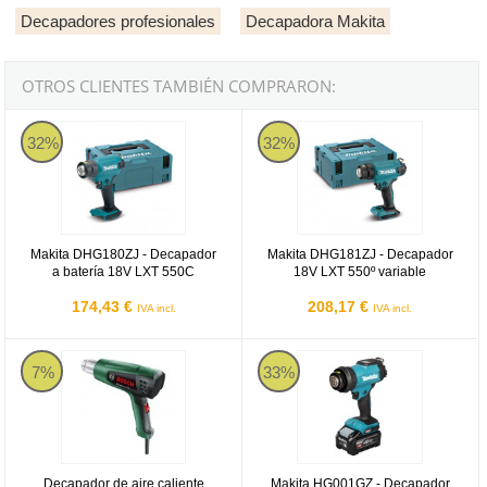
Decapadores profesionales
Decapadora Makita
OTROS CLIENTES TAMBIÉN COMPRARON:
Makita DHG180ZJ - Decapador a batería 18V LXT 550C
Makita DHG181ZJ - Decapador 18
32%
32%
Makita DHG180ZJ - Decapador
Makita DHG181ZJ - Decapador
a batería 18V LXT 550C
18V LXT 550º variable
174,43 €
208,17 €
IVA incl.
IVA incl.
Decapador de aire caliente Bosch EasyHeat 500
Makita HG001GZ - Decapador a 
7%
33%
Decapador de aire caliente
Makita HG001GZ - Decapador