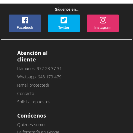
Síguenos en...
Facebook
Twitter
Instagram
Atención al
cliente
Llámanos: 972 23 37 31
Whatsapp: 648 179 479
[email protected]
Contacto
Solicita repuestos
Conócenos
Quiénes somos
La ferretería en Girona