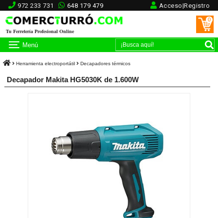
972 233 731
648 179 479
Acceso|Registro
0
Tu Ferretería Profesional Online
Menú
Herramienta electroportátil
Decapadores térmicos
Decapador Makita HG5030K de 1.600W