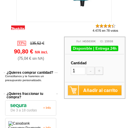
4.47/5 en 78 votos
Ref:
HG5030K
ID:
15938
33%
135,52 €
Disponible | Entrega 24h
90,80 €
IVA incl.
(75,04 €
)
sin IVA
Cantidad
-
+
¿Quieres comprar cantidad?
Consúltanos y te haremos un
presupuesto personalizado.
Añadir al carrito
¿Quieres fraccionar tu
compra?
+ Info
De 3 a 18 cuotas
+ Info