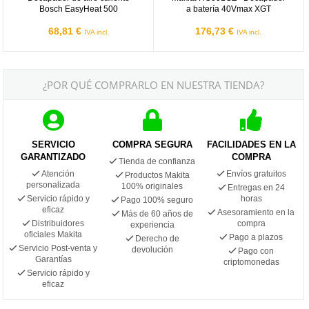
Bosch EasyHeat 500
a batería 40Vmax XGT
68,81 €
176,73 €
IVA incl.
IVA incl.
¿POR QUÉ COMPRARLO EN NUESTRA TIENDA?
SERVICIO
COMPRA SEGURA
FACILIDADES EN LA
GARANTIZADO
COMPRA
Tienda de confianza
Atención
Envíos gratuitos
Productos Makita
personalizada
100% originales
Entregas en 24
Servicio rápido y
horas
Pago 100% seguro
eficaz
Asesoramiento en la
Más de 60 años de
Distribuidores
compra
experiencia
oficiales Makita
Pago a plazos
Derecho de
Servicio Post-venta y
devolución
Pago con
Garantías
criptomonedas
Servicio rápido y
eficaz