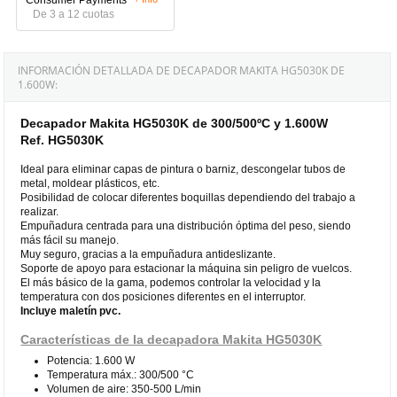
De 3 a 12 cuotas
INFORMACIÓN DETALLADA DE DECAPADOR MAKITA HG5030K DE
1.600W:
Decapador Makita HG5030K de 300/500ºC y 1.600W
Ref. HG5030K
Ideal para eliminar capas de pintura o barniz, descongelar tubos de
metal, moldear plásticos, etc.
Posibilidad de colocar diferentes boquillas dependiendo del trabajo a
realizar.
Empuñadura centrada para una distribución óptima del peso, siendo
más fácil su manejo.
Muy seguro, gracias a la empuñadura antideslizante.
Soporte de apoyo para estacionar la máquina sin peligro de vuelcos.
El más básico de la gama, podemos controlar la velocidad y la
temperatura con dos posiciones diferentes en el interruptor.
Incluye maletín pvc.
Características de la decapadora Makita HG5030K
Potencia: 1.600 W
Temperatura máx.: 300/500 °C
Volumen de aire: 350-500 L/min