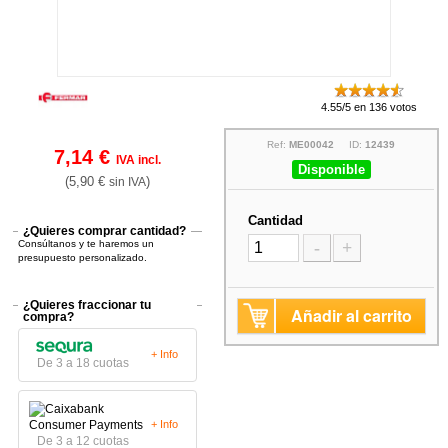
4.55/5 en 136 votos
Ref:
ME00042
ID:
12439
7,14 €
IVA incl.
Disponible
(5,90 €
)
sin IVA
Cantidad
¿Quieres comprar cantidad?
Consúltanos y te haremos un
-
+
presupuesto personalizado.
¿Quieres fraccionar tu
Añadir al carrito
compra?
+ Info
De 3 a 18 cuotas
+ Info
De 3 a 12 cuotas