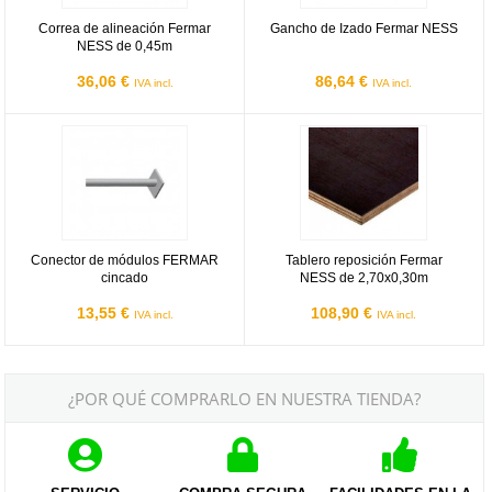
Correa de alineación Fermar
Gancho de Izado Fermar NESS
NESS de 0,45m
36,06 €
86,64 €
IVA incl.
IVA incl.
Conector de módulos FERMAR cincado
Tablero reposición Fermar NESS 
Conector de módulos FERMAR
Tablero reposición Fermar
cincado
NESS de 2,70x0,30m
13,55 €
108,90 €
IVA incl.
IVA incl.
¿POR QUÉ COMPRARLO EN NUESTRA TIENDA?