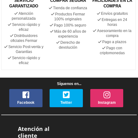
SERVICIO
COMPRA SEGURA
FACILIDADES EN LA
GARANTIZADO
COMPRA
Tienda de confianza
Atención
Envíos gratuitos
Productos Fermar
personalizada
100% originales
Entregas en 24
Servicio rápido y
horas
Pago 100% seguro
eficaz
Asesoramiento en la
Más de 60 años de
Distribuidores
compra
experiencia
oficiales Fermar
Pago a plazos
Derecho de
Servicio Post-venta y
devolución
Pago con
Garantías
criptomonedas
Servicio rápido y
eficaz
Síguenos en...
Facebook
Twitter
Instagram
Atención al
cliente