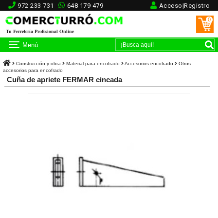
972 233 731
648 179 479
Acceso|Registro
0
Tu Ferretería Profesional Online
Menú
Construcción y obra
Material para encofrado
Accesorios encofrado
Otros
accesorios para encofrado
Cuña de apriete FERMAR cincada