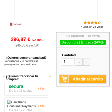
4.38/5 en 24 votos
Ref:
010100311
ID:
23738
296,87 €
IVA incl.
Disponible | Entrega 24/48h
(245,35 €
)
sin IVA
Cantidad
¿Quieres comprar cantidad?
Consúltanos y te haremos un
-
+
presupuesto personalizado.
¿Quieres fraccionar tu
Añadir al carrito
compra?
+ Info
De 3 a 18 cuotas
+ Info
De 3 a 12 cuotas