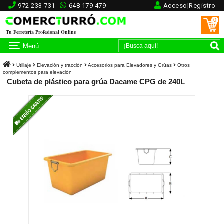
972 233 731
648 179 479
Acceso|Registro
0
Tu Ferretería Profesional Online
Menú
Utillaje
Elevación y tracción
Accesorios para Elevadores y Grúas
Otros
complementos para elevación
Cubeta de plástico para grúa Dacame CPG de 240L