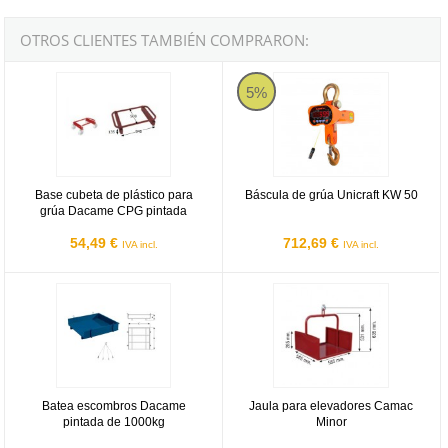
OTROS CLIENTES TAMBIÉN COMPRARON:
Base cubeta de plástico para grúa Dacame CPG pintada
Báscula de grúa Unicraft KW 50
5%
Base cubeta de plástico para
Báscula de grúa Unicraft KW 50
grúa Dacame CPG pintada
54,49 €
712,69 €
IVA incl.
IVA incl.
Batea escombros Dacame pintada de 1000kg
Jaula para elevadores Camac Min
Batea escombros Dacame
Jaula para elevadores Camac
pintada de 1000kg
Minor