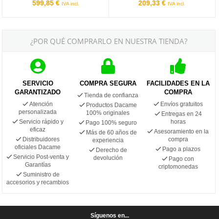
599,85 €
209,33 €
IVA incl.
IVA incl.
¿POR QUÉ COMPRARLO EN NUESTRA TIENDA?
SERVICIO
COMPRA SEGURA
FACILIDADES EN LA
GARANTIZADO
COMPRA
Tienda de confianza
Atención
Envíos gratuitos
Productos Dacame
personalizada
100% originales
Entregas en 24
Servicio rápido y
horas
Pago 100% seguro
eficaz
Asesoramiento en la
Más de 60 años de
Distribuidores
compra
experiencia
oficiales Dacame
Pago a plazos
Derecho de
Servicio Post-venta y
devolución
Pago con
Garantías
criptomonedas
Suministro de
accesorios y recambios
Síguenos en...