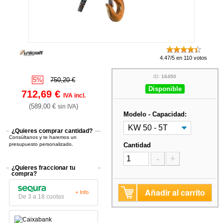
4.47/5 en 110 votos
ID:
16450
5%
750,20 €
Disponible
712,69 €
IVA incl.
(589,00 €
)
sin IVA
Modelo - Capacidad:
¿Quieres comprar cantidad?
Consúltanos y te haremos un
presupuesto personalizado.
Cantidad
-
+
¿Quieres fraccionar tu
compra?
Añadir al carrito
+ Info
De 3 a 18 cuotas