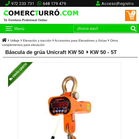
972 233 731
648 179 479
Acceso|Registro
0
Tu Ferretería Profesional Online
Menú
Utillaje
Elevación y tracción
Accesorios para Elevadores y Grúas
Otros
complementos para elevación
Báscula de grúa Unicraft KW 50
KW 50 - 5T