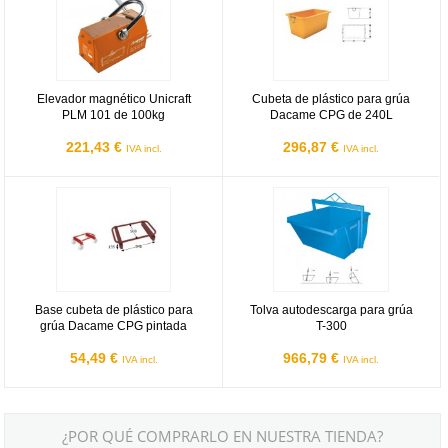
Elevador magnético Unicraft
Cubeta de plástico para grúa
PLM 101 de 100kg
Dacame CPG de 240L
221,43 €
296,87 €
IVA incl.
IVA incl.
Base cubeta de plástico para grúa Dacame CPG pintada
Tolva autodescarga para grúa T-3
Base cubeta de plástico para
Tolva autodescarga para grúa
grúa Dacame CPG pintada
T-300
54,49 €
966,79 €
IVA incl.
IVA incl.
¿POR QUÉ COMPRARLO EN NUESTRA TIENDA?