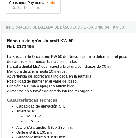
+ Info
De 3 a 12 cuotas
INFORMACIÓN DETALLADA DE BÁSCULA DE GRÚA UNICRAFT KW 50:
Báscula de grúa Unicraft KW 50
Ref. 6171405
La Báscula de Grúa Serie KW 50 de Unicraft permite determinar el peso
de cargas suspendidas hasta 5 toneladas.
Pantalla digital LED que muestra la altura con dígitos de 30 mm.
Mando a distancia hasta 10 metros.
Advertencia de sobrecarga indicada en la pantalla.
Posibilidad de mantener el valor del peso.
Función de suma y apagado automático.
Alimentación a través de batería interna recargable.
Características técnicas
Capacidad de elevación: 5 T.
Tolerancia:
<2 T: 1 kg.
2 - 5 T: 2 kg.
Altura (A) x ancho: 585 x 230 mm.
Grillete Ø (B): 135 mm.
Gancho Ø interno (C): 92 mm.