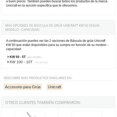
a buen precio. También puedes buscar todos los productos de la marca
Unicraft en la sección específica que te ofrecemos.
MÁS OPCIONES DE BÁSCULA DE GRÚA UNICRAFT KW 50 SEGÚN
MODELO - CAPACIDAD:
A continuación puedes ver las 2 opciones de Báscula de grúa Unicraft
KW 50 que están disponibles para su compra en función de su modelo -
capacidad:
KW 50 - 5T
(Ref. 6171405 )
KW 100 - 10T
(Ref. 6171410)
DESCUBRE MÁS PRODUCTOS SIMILARES EN:
Accesorio para Grúa
Unicraft
OTROS CLIENTES TAMBIÉN COMPRARON:
Elevador magnético Unicraft PLM 101 de 100kg
Cubeta de plástico para grúa Da