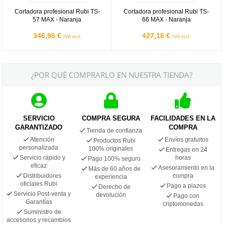
Cortadora profesional Rubi TS-
Cortadora profesional Rubi TS-
57 MAX - Naranja
66 MAX - Naranja
346,96 €
427,16 €
IVA incl.
IVA incl.
¿POR QUÉ COMPRARLO EN NUESTRA TIENDA?
SERVICIO
COMPRA SEGURA
FACILIDADES EN LA
GARANTIZADO
COMPRA
Tienda de confianza
Atención
Envíos gratuitos
Productos Rubi
personalizada
100% originales
Entregas en 24
Servicio rápido y
horas
Pago 100% seguro
eficaz
Asesoramiento en la
Más de 60 años de
Distribuidores
compra
experiencia
oficiales Rubi
Pago a plazos
Derecho de
Servicio Post-venta y
devolución
Pago con
Garantías
criptomonedas
Suministro de
accesorios y recambios