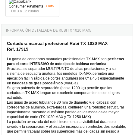
+ Info
De 3 a 12 cuotas
INFORMACIÓN DETALLADA DE RUBI TX 1020 MAX:
Cortadora manual profesional Rubi TX-1020 MAX
Ref. 17915
La gama de cortadoras manuales profesionales TX-MAX son
perfectas
para el corte INTENSIVO de todo tipo de baldosa cerámica
.
Gracias a su separador MULTIPUNTO de altas prestaciones y a su
sistema de escuadra giratoria, los modelos TX-MAX permiten una
ejecución fácil y rápida de cortes angulares (de 0º a 45º) especialmente
en
baldosas de gres porcelánico
(AIa/BIa).
Su gran potencia de separación (hasta 1200 kg) permite que las
cortadoras TX-MAX tengan un excelente comportamiento con el gres
extrudido.
Las guías de acero tubular de 30 mm de diámetro y, el cabezal con
correderas de aluminio, extra-largas, confieren una robustez estructural
impresionante, sacando el máximo partido en los modelos de mayor
capacidad de corte (TX-1020 MAX y TX-1250 MAX).
La posición avanzada del rodel incrementa la visibilidad durante el
rayado y la separación, y el pisador incorpora un protector, desmontable,
que permite trabajar sobre las superficies más delicadas sin riesgo a