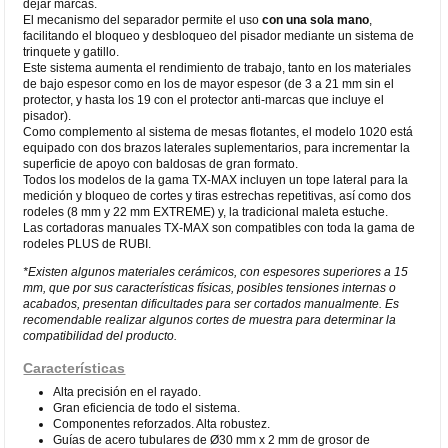
dejar marcas.
El mecanismo del separador permite el uso
con una sola mano
,
facilitando el bloqueo y desbloqueo del pisador mediante un sistema de
trinquete y gatillo.
Este sistema aumenta el rendimiento de trabajo, tanto en los materiales
de bajo espesor como en los de mayor espesor (de 3 a 21 mm sin el
protector, y hasta los 19 con el protector anti-marcas que incluye el
pisador).
Como complemento al sistema de mesas flotantes, el modelo 1020 está
equipado con dos brazos laterales suplementarios, para incrementar la
superficie de apoyo con baldosas de gran formato.
Todos los modelos de la gama TX-MAX incluyen un tope lateral para la
medición y bloqueo de cortes y tiras estrechas repetitivas, así como dos
rodeles (8 mm y 22 mm EXTREME) y, la tradicional maleta estuche.
Las cortadoras manuales TX-MAX son compatibles con toda la gama de
rodeles PLUS de RUBI.
*Existen algunos materiales cerámicos, con espesores superiores a 15
mm, que por sus características físicas, posibles tensiones internas o
acabados, presentan dificultades para ser cortados manualmente. Es
recomendable realizar algunos cortes de muestra para determinar la
compatibilidad del producto.
Características
Alta precisión en el rayado.
Gran eficiencia de todo el sistema.
Componentes reforzados. Alta robustez.
Guías de acero tubulares de Ø30 mm x 2 mm de grosor de