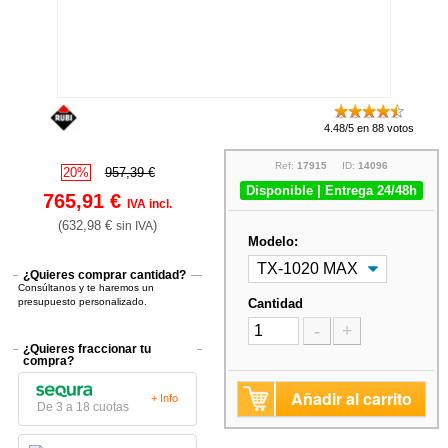
4.48/5 en 88 votos
Ref:
17915
ID:
14096
20%
957,39 €
Disponible | Entrega 24/48h
765,91 €
IVA incl.
(632,98 €
)
sin IVA
Modelo:
¿Quieres comprar cantidad?
Consúltanos y te haremos un
presupuesto personalizado.
Cantidad
-
+
¿Quieres fraccionar tu
compra?
Añadir al carrito
+ Info
De 3 a 18 cuotas