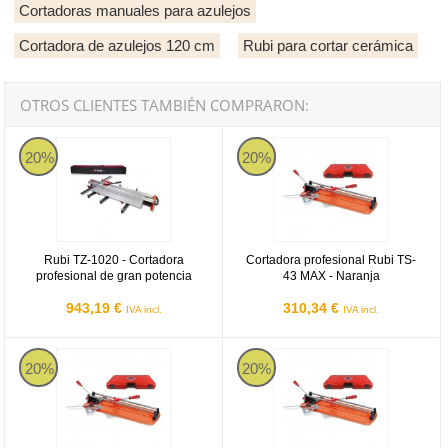
Cortadoras manuales para azulejos
Cortadora de azulejos 120 cm
Rubi para cortar cerámica
OTROS CLIENTES TAMBIÉN COMPRARON:
Rubi TZ 1020
Cortadora profesional Rubi TS-43
20%
20%
Rubi TZ-1020 - Cortadora
Cortadora profesional Rubi TS-
profesional de gran potencia
43 MAX - Naranja
943,19 €
310,34 €
IVA incl.
IVA incl.
Cortadora profesional Rubi TS-57 MAX - Naranja
Cortadora profesional Rubi TS-66
20%
20%