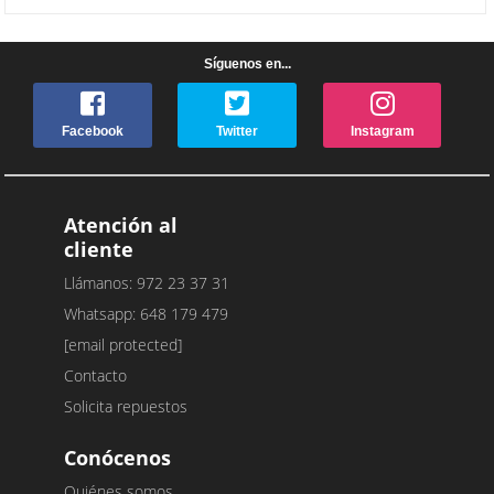
Síguenos en...
Facebook
Twitter
Instagram
Atención al
cliente
Llámanos: 972 23 37 31
Whatsapp: 648 179 479
[email protected]
Contacto
Solicita repuestos
Conócenos
Quiénes somos