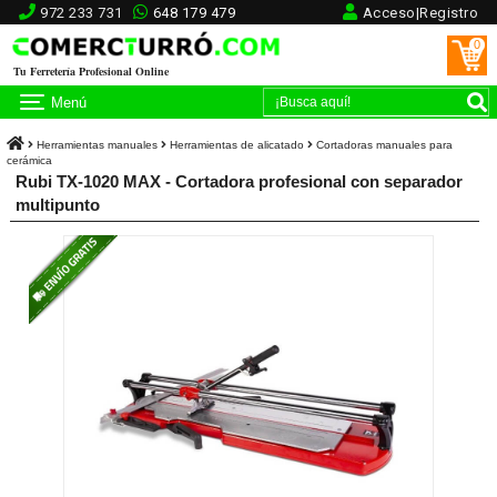
972 233 731
648 179 479
Acceso|Registro
0
Tu Ferretería Profesional Online
Menú
Herramientas manuales
Herramientas de alicatado
Cortadoras manuales para
cerámica
Rubi TX-1020 MAX - Cortadora profesional con separador
multipunto