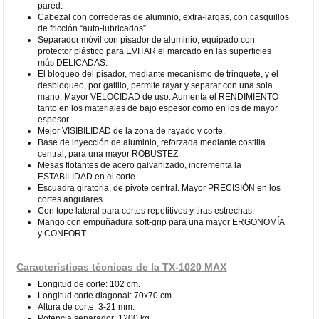
pared.
Cabezal con correderas de aluminio, extra-largas, con casquillos
de fricción “auto-lubricados”.
Separador móvil con pisador de aluminio, equipado con
protector plástico para EVITAR el marcado en las superficies
más DELICADAS.
El bloqueo del pisador, mediante mecanismo de trinquete, y el
desbloqueo, por gatillo, permite rayar y separar con una sola
mano. Mayor VELOCIDAD de uso. Aumenta el RENDIMIENTO
tanto en los materiales de bajo espesor como en los de mayor
espesor.
Mejor VISIBILIDAD de la zona de rayado y corte.
Base de inyección de aluminio, reforzada mediante costilla
central, para una mayor ROBUSTEZ.
Mesas flotantes de acero galvanizado, incrementa la
ESTABILIDAD en el corte.
Escuadra giratoria, de pivote central. Mayor PRECISIÓN en los
cortes angulares.
Con tope lateral para cortes repetitivos y tiras estrechas.
Mango con empuñadura soft-grip para una mayor ERGONOMÍA
y CONFORT.
Características técnicas de la TX-1020 MAX
Longitud de corte: 102 cm.
Longitud corte diagonal: 70x70 cm.
Altura de corte: 3-21 mm.
Potencia separador: 1200 kg.