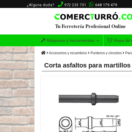
¿Alguna duda?
972 233 731
648 179 479
Tu Ferretería Profesional Online
Máquinas y herramientas
Ropa de t
Accesorios y recambios
Punteros y cinceles
Para
Corta asfaltos para martill