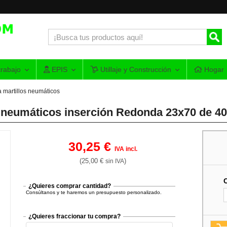
rabajo
EPIS
Utillaje y Construcción
Hogar
 martillos neumáticos
os neumáticos inserción Redonda 23x70 de 
30,25 €
IVA incl.
(25,00 €
)
sin IVA
¿Quieres comprar cantidad?
Consúltanos y te haremos un presupuesto personalizado.
¿Quieres fraccionar tu compra?