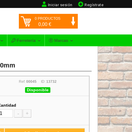
Iniciar sesión
Regístrate
0
PRODUCTOS
0,00
€
Ferretería
Marcas
400mm
Ref:
00045
ID:
13732
Disponible
Cantidad
-
+