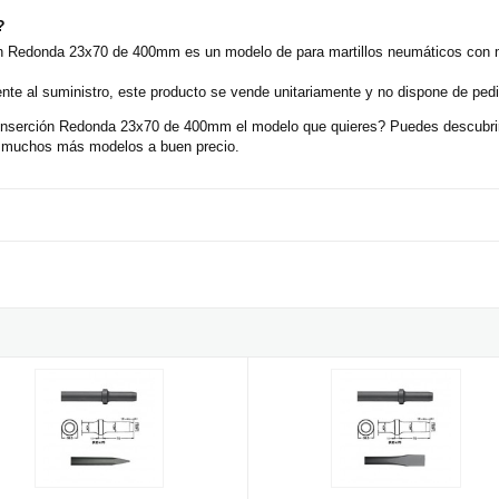
?
ión Redonda 23x70 de 400mm es un modelo de para martillos neumáticos con 
nte al suministro, este producto se vende unitariamente y no dispone de ped
 inserción Redonda 23x70 de 400mm el modelo que quieres? Puedes descubrir 
s muchos más modelos a buen precio.
erción Hexagonal 32x152 de 500mm
o para martillos neumáticos inserción Redonda 23x70 de 400mm
Cincel para martillos neumáticos