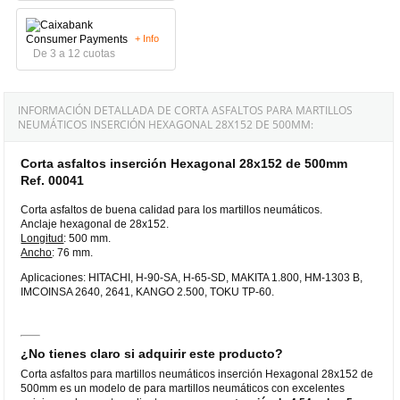
+ Info
De 3 a 12 cuotas
INFORMACIÓN DETALLADA DE CORTA ASFALTOS PARA MARTILLOS
NEUMÁTICOS INSERCIÓN HEXAGONAL 28X152 DE 500MM:
Corta asfaltos inserción Hexagonal 28x152 de 500mm
Ref. 00041
Corta asfaltos de buena calidad para los martillos neumáticos.
Anclaje hexagonal de 28x152.
Longitud
: 500 mm.
Ancho
: 76 mm.
Aplicaciones: HITACHI, H-90-SA, H-65-SD, MAKITA 1.800, HM-1303 B,
IMCOINSA 2640, 2641, KANGO 2.500, TOKU TP-60.
¿No tienes claro si adquirir este producto?
Corta asfaltos para martillos neumáticos inserción Hexagonal 28x152 de
500mm es un modelo de para martillos neumáticos con excelentes