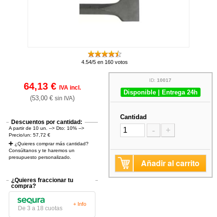
4.54/5 en 160 votos
ID:
10017
64,13 €
IVA incl.
Disponible | Entrega 24h
(53,00 €
)
sin IVA
Cantidad
Descuentos por cantidad:
A partir de 10 un. --> Dto: 10% -->
-
+
Precio/un: 57,72 €
¿Quieres comprar más cantidad?
Consúltanos y te haremos un
presupuesto personalizado.
Añadir al carrito
¿Quieres fraccionar tu
compra?
+ Info
De 3 a 18 cuotas