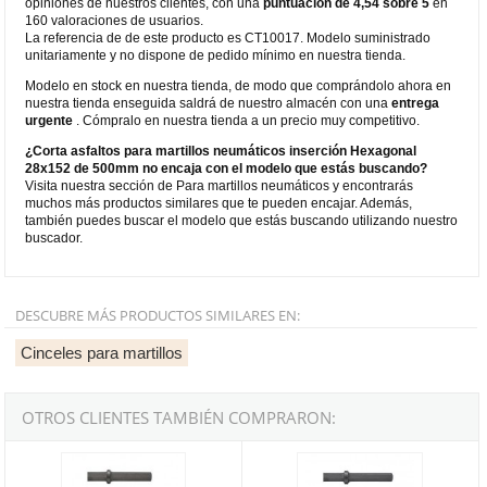
opiniones de nuestros clientes, con una
puntuación de 4,54 sobre 5
en
160 valoraciones de usuarios.
La referencia de de este producto es CT10017. Modelo suministrado
unitariamente y no dispone de pedido mínimo en nuestra tienda.
Modelo en stock en nuestra tienda, de modo que comprándolo ahora en
nuestra tienda enseguida saldrá de nuestro almacén con una
entrega
urgente
. Cómpralo en nuestra tienda a un precio muy competitivo.
¿Corta asfaltos para martillos neumáticos inserción Hexagonal
28x152 de 500mm no encaja con el modelo que estás buscando?
Visita nuestra sección de Para martillos neumáticos y encontrarás
muchos más productos similares que te pueden encajar. Además,
también puedes buscar el modelo que estás buscando utilizando nuestro
buscador.
DESCUBRE MÁS PRODUCTOS SIMILARES EN:
Cinceles para martillos
OTROS CLIENTES TAMBIÉN COMPRARON:
Corta asfaltos para martillos neumáticos inserción Hexagonal 32
Corta asfaltos para martillos ne