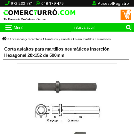
972 233 731
648 179 479
Acceso|Registro
0
Tu Ferretería Profesional Online
Menú
Accesorios y recambios
Punteros y cinceles
Para martillos neumáticos
Corta asfaltos para martillos neumáticos inserción
Hexagonal 28x152 de 500mm