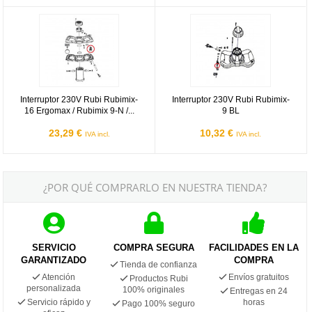
Interruptor 230V Rubi Rubimix-16 Ergomax / Rubimix 9-N / 9-N Plu
Interruptor 230V Rubi Rubimix-9 
Interruptor 230V Rubi Rubimix-
Interruptor 230V Rubi Rubimix-
16 Ergomax / Rubimix 9-N /...
9 BL
23,29 €
10,32 €
IVA incl.
IVA incl.
¿POR QUÉ COMPRARLO EN NUESTRA TIENDA?
SERVICIO
COMPRA SEGURA
FACILIDADES EN LA
GARANTIZADO
COMPRA
Tienda de confianza
Atención
Envíos gratuitos
Productos Rubi
personalizada
100% originales
Entregas en 24
Servicio rápido y
horas
Pago 100% seguro