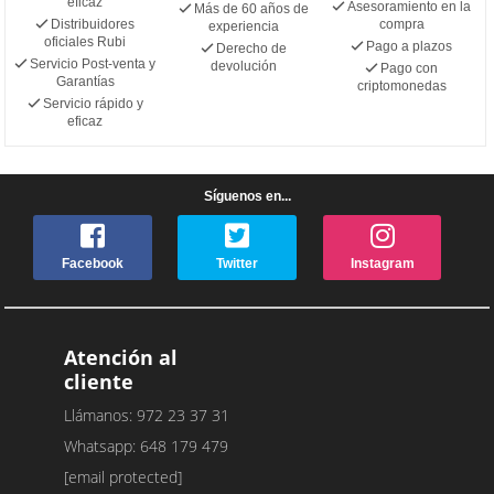
eficaz
Asesoramiento en la
Más de 60 años de
Distribuidores
compra
experiencia
oficiales Rubi
Pago a plazos
Derecho de
Servicio Post-venta y
devolución
Pago con
Garantías
criptomonedas
Servicio rápido y
eficaz
Síguenos en...
Facebook
Twitter
Instagram
Atención al
cliente
Llámanos: 972 23 37 31
Whatsapp: 648 179 479
[email protected]