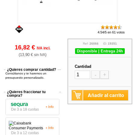
4.54/5 en 61 votos
Ref:
26066
ID:
19351
16,82 €
IVA incl.
Disponible | Entrega 24h
(13,90 €
)
sin IVA
Cantidad
¿Quieres comprar cantidad?
Consúltanos y te haremos un
-
+
presupuesto personalizado.
¿Quieres fraccionar tu
Añadir al carrito
compra?
+ Info
De 3 a 18 cuotas
+ Info
De 3 a 12 cuotas