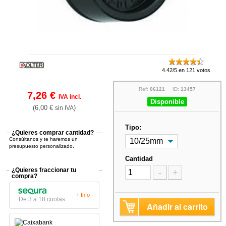
4.42/5 en 121 votos
Ref:
06121
ID:
13457
7,26 €
IVA incl.
Disponible
(6,00 €
)
sin IVA
Tipo:
¿Quieres comprar cantidad?
Consúltanos y te haremos un
presupuesto personalizado.
Cantidad
¿Quieres fraccionar tu
-
+
compra?
+ Info
De 3 a 18 cuotas
Añadir al carrito