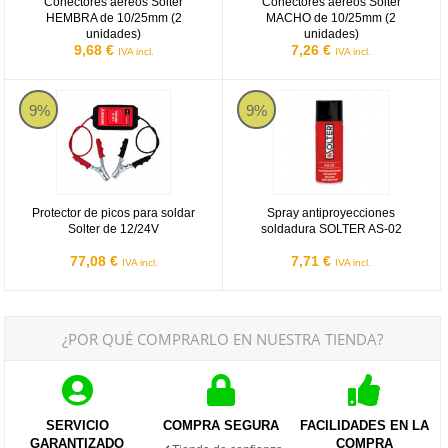
Conectores aéreos Solter
Conectores aéreos Solter
HEMBRA de 10/25mm (2
MACHO de 10/25mm (2
unidades)
unidades)
9,68 €
7,26 €
IVA incl.
IVA incl.
Protector de picos para soldar Solter de 12/24V
Spray antiproyecciones soldadu
9%
9%
Protector de picos para soldar
Spray antiproyecciones
Solter de 12/24V
soldadura SOLTER AS-02
77,08 €
7,71 €
IVA incl.
IVA incl.
¿POR QUÉ COMPRARLO EN NUESTRA TIENDA?
SERVICIO
COMPRA SEGURA
FACILIDADES EN LA
GARANTIZADO
COMPRA