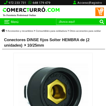
972 233 731
648 179 479
Acceso|Registro
0
Tu Ferretería Profesional Online
Menú
Accesorios y recambios
Consumibles para soldadura
Otros accesorios para soldar
Conectores DINSE fijos Solter HEMBRA de (2
unidades)
10/25mm