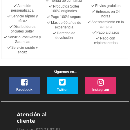
Tienda de confianza
Atención
Envíos gratuitos
Productos Solter
personalizada
100% originales
Entregas en 24
Servicio rápido y
horas
Pago 100% seguro
eficaz
Asesoramiento en la
Más de 60 años de
Distribuidores
compra
experiencia
oficiales Solter
Pago a plazos
Derecho de
Servicio Post-venta y
devolución
Pago con
Garantías
criptomonedas
Servicio rápido y
eficaz
Síguenos en...
Facebook
Twitter
Instagram
Atención al
cliente
Llámanos: 972 23 37 31