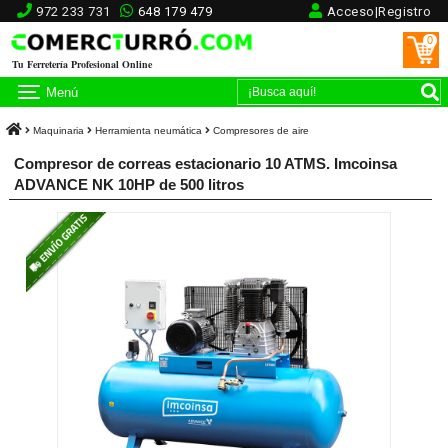
972 233 731
648 179 479
Acceso|Registro
0
Tu Ferretería Profesional Online
Menú
Maquinaria
Herramienta neumática
Compresores de aire
Compresor de correas estacionario 10 ATMS. Imcoinsa
ADVANCE NK 10HP de 500 litros