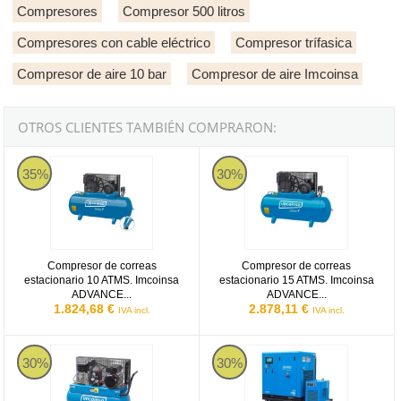
Compresores
Compresor 500 litros
Compresores con cable eléctrico
Compresor trífasica
Compresor de aire 10 bar
Compresor de aire Imcoinsa
OTROS CLIENTES TAMBIÉN COMPRARON:
Compresor de correas estacionario 10 ATMS. Imcoinsa ADVANCE 5
Compresor de correas estacionar
35%
30%
Compresor de correas
Compresor de correas
estacionario 10 ATMS. Imcoinsa
estacionario 15 ATMS. Imcoinsa
ADVANCE...
ADVANCE...
1.824,68 €
2.878,11 €
IVA incl.
IVA incl.
Compresor de correas portátil Imcoinsa ADVANCE 2HP de 50 litros
Compresor de tornillo Imcoinsa V
30%
30%