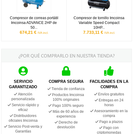
Compresor de correas portátil
Compresor de tornillo Imcoinsa
Imcoinsa ADVANCE 2HP de
Variable Speed Compact
50...
10HP...
674,21 €
7.733,11 €
IVA incl.
IVA incl.
¿POR QUÉ COMPRARLO EN NUESTRA TIENDA?
SERVICIO
COMPRA SEGURA
FACILIDADES EN LA
GARANTIZADO
COMPRA
Tienda de confianza
Atención
Envíos gratuitos
Productos Imcoinsa
personalizada
100% originales
Entregas en 24
Servicio rápido y
horas
Pago 100% seguro
eficaz
Asesoramiento en la
Más de 60 años de
Distribuidores
compra
experiencia
oficiales Imcoinsa
Pago a plazos
Derecho de
Servicio Post-venta y
devolución
Pago con
Garantías
criptomonedas