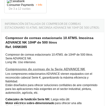
+ Info
De 3 a 12 cuotas
INFORMACIÓN DETALLADA DE COMPRESOR DE CORREAS
ESTACIONARIO 10 ATMS. IMCOINSA ADVANCE NK 10HP DE 500 LITROS:
Compresor de correas estacionario 10 ATMS. Imcoinsa
ADVANCE NK 10HP de 500 litros
Ref. 04NK085
Compresor de correas estacionario 10 ATMS. de 10HP de 500 litros.
Serie ADVANCE NK.
Long life. Uso intensivo.
Compresores de correas de la Serie ADVANCE NK
Los compresores estacionarios ADVANCE vienen equipados con el
reconocido cabezal Serie K, garantizando la máxima eficiencia y
fiabilidad.
Están diseñados para ofrecer soluciones confiables de aire comprimido
para las aplicaciones más exigentes en el sector industrial, pintura,
automoción, agrícola, etc.
Cabezales de fundición Serie NK:
Larga vida útil.
Motor eléctrico sobre-dimensionado
para ofrecer una alta