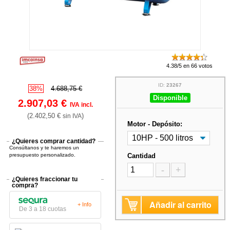
4.38/5 en 66 votos
ID:
23267
38%
4.688,75 €
Disponible
2.907,03 €
IVA incl.
(2.402,50 €
)
sin IVA
Motor - Depósito:
¿Quieres comprar cantidad?
Consúltanos y te haremos un
presupuesto personalizado.
Cantidad
-
+
¿Quieres fraccionar tu
compra?
Añadir al carrito
+ Info
De 3 a 18 cuotas