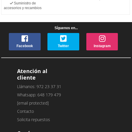
Suministro de
accesorios y recambios
Síguenos en...
Facebook
Twitter
Instagram
Atención al
cliente
Llámanos: 972 23 37 31
Whatsapp: 648 179 479
[email protected]
Contacto
Solicita repuestos