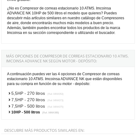
¿No es Compresor de correas estacionario 10 ATMS. Imcoinsa
ADVANCE NK 10HP de 500 litros el modelo que quieres? Puedes
descubrir más artículos similares en nuestro catálogo de Compresores
de aire, donde encontrarás muchos más modelos a buen precio.
Además, también puedes encontrar todos los productos de la marca
Imcoinsa en su sección correspondiente o utilizando el buscador.
MÁS OPCIONES DE COMPRESOR DE CORREAS ESTACIONARIO 10 ATMS.
IMCOINSA ADVANCE NK SEGÚN MOTOR - DEPÓSITO:
A continuación puedes ver las 4 opciones de Compresor de correas
estacionario 10 ATMS. Imcoinsa ADVANCE NK que están disponibles
para su compra en función de su motor - depósito:
5,5HP - 270 litros
(Ref. 04NK053)
7,5HP - 270 litros
(Ref. 04NK073)
7,5HP - 500 litros
(Ref. 04NK075)
10HP - 500 litros
(Ref. 04NK085)
DESCUBRE MÁS PRODUCTOS SIMILARES EN: