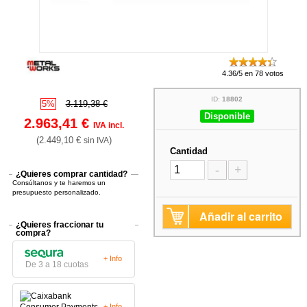
4.36/5 en 78 votos
ID:
18802
5%
3.119,38 €
Disponible
2.963,41 €
IVA incl.
(2.449,10 €
)
sin IVA
Cantidad
-
+
¿Quieres comprar cantidad?
Consúltanos y te haremos un
presupuesto personalizado.
Añadir al carrito
¿Quieres fraccionar tu
compra?
+ Info
De 3 a 18 cuotas
+ Info