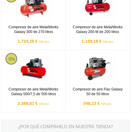
Compresor de aire MetalWorks
Compresor de aire MetalWorks
Galaxy 300 de 270 litros
Galaxy 200-M de 200 litros
1.724,25 €
1.159,18 €
IVA incl.
IVA incl.
Compresor de aire MetalWorks Galaxy 500/7,5 de 500 litros
Compresor de aire Fiac Galaxy 50 
5%
Compresor de aire MetalWorks
Compresor de aire Fiac Galaxy
Galaxy 500/7,5 de 500 litros
50 de 50 litros
2.389,81 €
548,13 €
IVA incl.
IVA incl.
¿POR QUÉ COMPRARLO EN NUESTRA TIENDA?