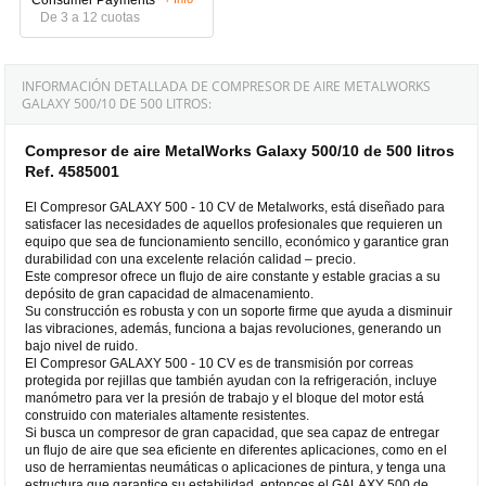
De 3 a 12 cuotas
INFORMACIÓN DETALLADA DE COMPRESOR DE AIRE METALWORKS
GALAXY 500/10 DE 500 LITROS:
Compresor de aire MetalWorks Galaxy 500/10 de 500 litros
Ref. 4585001
El Compresor GALAXY 500 - 10 CV de Metalworks, está diseñado para
satisfacer las necesidades de aquellos profesionales que requieren un
equipo que sea de funcionamiento sencillo, económico y garantice gran
durabilidad con una excelente relación calidad – precio.
Este compresor ofrece un flujo de aire constante y estable gracias a su
depósito de gran capacidad de almacenamiento.
Su construcción es robusta y con un soporte firme que ayuda a disminuir
las vibraciones, además, funciona a bajas revoluciones, generando un
bajo nivel de ruido.
El Compresor GALAXY 500 - 10 CV es de transmisión por correas
protegida por rejillas que también ayudan con la refrigeración, incluye
manómetro para ver la presión de trabajo y el bloque del motor está
construido con materiales altamente resistentes.
Si busca un compresor de gran capacidad, que sea capaz de entregar
un flujo de aire que sea eficiente en diferentes aplicaciones, como en el
uso de herramientas neumáticas o aplicaciones de pintura, y tenga una
estructura que garantice su estabilidad, entonces el GALAXY 500 de