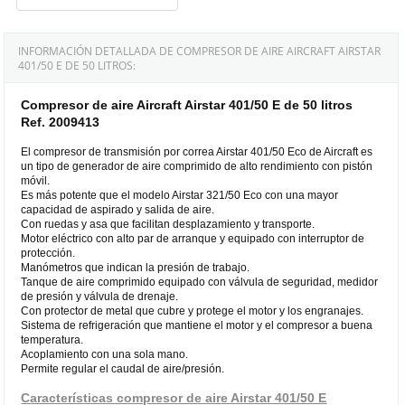
INFORMACIÓN DETALLADA DE COMPRESOR DE AIRE AIRCRAFT AIRSTAR
401/50 E DE 50 LITROS:
Compresor de aire Aircraft Airstar 401/50 E de 50 litros
Ref. 2009413
El compresor de transmisión por correa Airstar 401/50 Eco de Aircraft es
un tipo de generador de aire comprimido de alto rendimiento con pistón
móvil.
Es más potente que el modelo Airstar 321/50 Eco con una mayor
capacidad de aspirado y salida de aire.
Con ruedas y asa que facilitan desplazamiento y transporte.
Motor eléctrico con alto par de arranque y equipado con interruptor de
protección.
Manómetros que indican la presión de trabajo.
Tanque de aire comprimido equipado con válvula de seguridad, medidor
de presión y válvula de drenaje.
Con protector de metal que cubre y protege el motor y los engranajes.
Sistema de refrigeración que mantiene el motor y el compresor a buena
temperatura.
Acoplamiento con una sola mano.
Permite regular el caudal de aire/presión.
Características compresor de aire Airstar 401/50 E