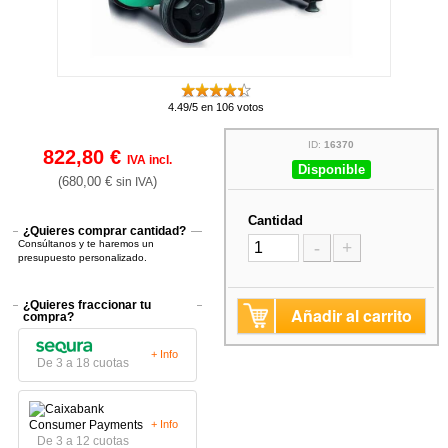
4.49/5 en 106 votos
ID:
16370
822,80 €
IVA incl.
Disponible
(680,00 €
)
sin IVA
Cantidad
¿Quieres comprar cantidad?
Consúltanos y te haremos un
-
+
presupuesto personalizado.
¿Quieres fraccionar tu
Añadir al carrito
compra?
+ Info
De 3 a 18 cuotas
+ Info
De 3 a 12 cuotas