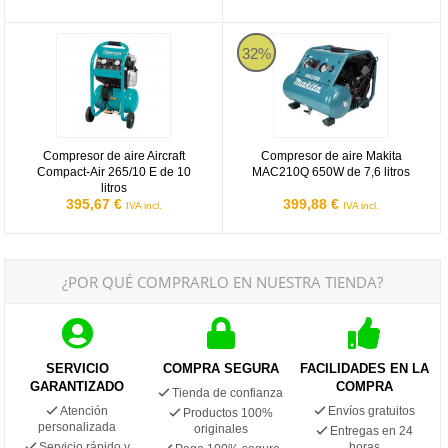
Compresor de aire Aircraft Compact-Air 265/10 E de 10 litros
Compresor de aire Makita MAC210
32%
Compresor de aire Aircraft
Compresor de aire Makita
Compact-Air 265/10 E de 10
MAC210Q 650W de 7,6 litros
litros
395,67 €
399,88 €
IVA incl.
IVA incl.
¿POR QUÉ COMPRARLO EN NUESTRA TIENDA?
SERVICIO
COMPRA SEGURA
FACILIDADES EN LA
GARANTIZADO
COMPRA
Tienda de confianza
Atención
Envíos gratuitos
Productos 100%
personalizada
originales
Entregas en 24
Servicio rápido y
horas