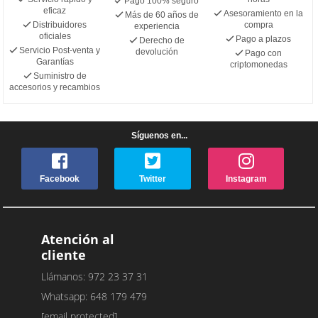
Pago 100% seguro
eficaz
Asesoramiento en la
Más de 60 años de
Distribuidores
compra
experiencia
oficiales
Pago a plazos
Derecho de
Servicio Post-venta y
devolución
Pago con
Garantías
criptomonedas
Suministro de
accesorios y recambios
Síguenos en...
Facebook
Twitter
Instagram
Atención al
cliente
Llámanos: 972 23 37 31
Whatsapp: 648 179 479
[email protected]