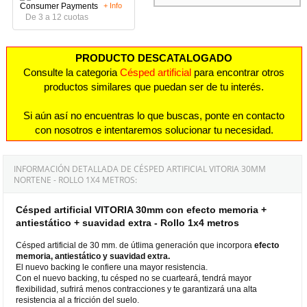
+ Info
De 3 a 12 cuotas
PRODUCTO DESCATALOGADO
Consulte la categoria
Césped artificial
para encontrar otros
productos similares que puedan ser de tu interés.
Si aún así no encuentras lo que buscas, ponte en contacto
con nosotros e intentaremos solucionar tu necesidad.
INFORMACIÓN DETALLADA DE CÉSPED ARTIFICIAL VITORIA 30MM
NORTENE - ROLLO 1X4 METROS:
Césped artificial VITORIA 30mm con efecto memoria +
antiestático + suavidad extra - Rollo 1x4 metros
Césped artificial de 30 mm. de útlima generación que incorpora
efecto
memoria, antiestático y suavidad extra.
El nuevo backing le confiere una mayor resistencia.
Con el nuevo backing, tu césped no se cuarteará, tendrá mayor
flexibilidad, sufrirá menos contracciones y te garantizará una alta
resistencia al a fricción del suelo.