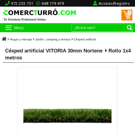
972 233 731
648 179 479
Acceso|Registro
0
Tu Ferretería Profesional Online
Menú
Hogar y menaje
Jardín, camping y terraza
Césped artificial
Césped artificial VITORIA 30mm Nortene
Rollo 1x4
metros