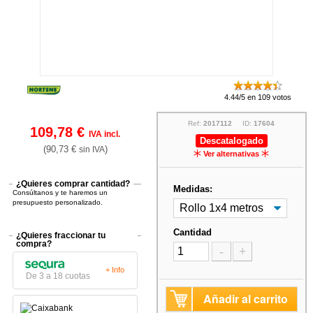
4.44/5 en 109 votos
Ref:
2017112
ID:
17604
109,78 €
IVA incl.
Descatalogado
(90,73 €
)
sin IVA
Ver alternativas
¿Quieres comprar cantidad?
Medidas:
Consúltanos y te haremos un
presupuesto personalizado.
Cantidad
¿Quieres fraccionar tu
compra?
-
+
+ Info
De 3 a 18 cuotas
Añadir al carrito