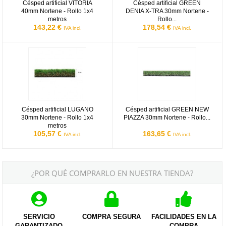
Césped artificial VITORIA
Césped artificial GREEN
40mm Nortene - Rollo 1x4
DENIA X-TRA 30mm Nortene -
metros
Rollo...
143,22 €
178,54 €
IVA incl.
IVA incl.
Césped artificial LUGANO 30mm Nortene - Rollo 1x4 metros
Césped artificial GREEN NEW PI
Césped artificial LUGANO
Césped artificial GREEN NEW
30mm Nortene - Rollo 1x4
PIAZZA 30mm Nortene - Rollo...
metros
105,57 €
163,65 €
IVA incl.
IVA incl.
¿POR QUÉ COMPRARLO EN NUESTRA TIENDA?
SERVICIO
COMPRA SEGURA
FACILIDADES EN LA
GARANTIZADO
COMPRA