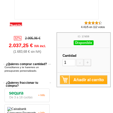
4.41/5 en 112 votos
ID:
17459
32%
2.995,96 €
Disponible
2.037,25 €
IVA incl.
(1.683,68 €
)
sin IVA
Cantidad
-
+
¿Quieres comprar cantidad?
Consúltanos y te haremos un
presupuesto personalizado.
Añadir al carrito
¿Quieres fraccionar tu
compra?
+ Info
De 3 a 18 cuotas
+ Info