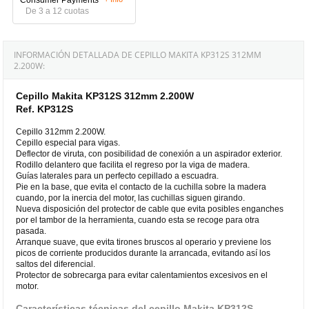
De 3 a 12 cuotas
INFORMACIÓN DETALLADA DE CEPILLO MAKITA KP312S 312MM
2.200W:
Cepillo Makita KP312S 312mm 2.200W
Ref. KP312S
Cepillo 312mm 2.200W.
Cepillo especial para vigas.
Deflector de viruta, con posibilidad de conexión a un aspirador exterior.
Rodillo delantero que facilita el regreso por la viga de madera.
Guías laterales para un perfecto cepillado a escuadra.
Pie en la base, que evita el contacto de la cuchilla sobre la madera
cuando, por la inercia del motor, las cuchillas siguen girando.
Nueva disposición del protector de cable que evita posibles enganches
por el tambor de la herramienta, cuando esta se recoge para otra
pasada.
Arranque suave, que evita tirones bruscos al operario y previene los
picos de corriente producidos durante la arrancada, evitando así los
saltos del diferencial.
Protector de sobrecarga para evitar calentamientos excesivos en el
motor.
Características técnicas del cepillo Makita KP312S