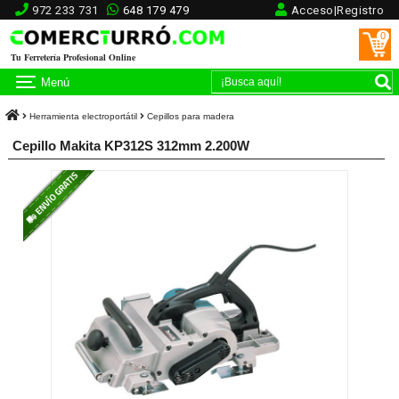
972 233 731
648 179 479
Acceso|Registro
0
Tu Ferretería Profesional Online
Menú
Herramienta electroportátil
Cepillos para madera
Cepillo Makita KP312S 312mm 2.200W