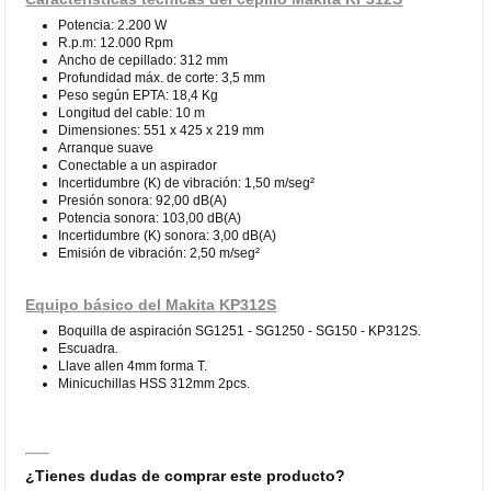
Potencia: 2.200 W
R.p.m: 12.000 Rpm
Ancho de cepillado: 312 mm
Profundidad máx. de corte: 3,5 mm
Peso según EPTA: 18,4 Kg
Longitud del cable: 10 m
Dimensiones: 551 x 425 x 219 mm
Arranque suave
Conectable a un aspirador
Incertidumbre (K) de vibración: 1,50 m/seg²
Presión sonora: 92,00 dB(A)
Potencia sonora: 103,00 dB(A)
Incertidumbre (K) sonora: 3,00 dB(A)
Emisión de vibración: 2,50 m/seg²
Equipo básico del Makita KP312S
Boquilla de aspiración SG1251 - SG1250 - SG150 - KP312S.
Escuadra.
Llave allen 4mm forma T.
Minicuchillas HSS 312mm 2pcs.
¿Tienes dudas de comprar este producto?