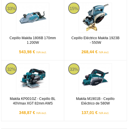
Cepillo Makita 1806B 170mm 1.200W
Cepillo Eléctrico Makita 1923B - 
33%
15%
Cepillo Makita 1806B 170mm
Cepillo Eléctrico Makita 1923B
1.200W
- 550W
543,98 €
268,44 €
IVA incl.
IVA incl.
Makita KP001GZ - Cepillo BL 40Vmax XGT 82mm AWS
Makita M1901B - Cepillo Eléctric
32%
33%
Makita KP001GZ - Cepillo BL
Makita M1901B - Cepillo
40Vmax XGT 82mm AWS
Eléctrico de 580W
348,87 €
137,01 €
IVA incl.
IVA incl.