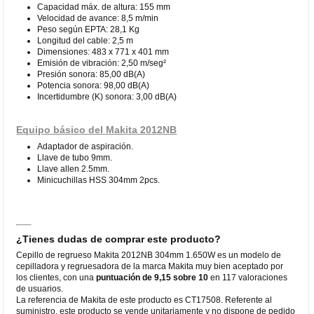
Capacidad máx. de altura: 155 mm
Velocidad de avance: 8,5 m/min
Peso según EPTA: 28,1 Kg
Longitud del cable: 2,5 m
Dimensiones: 483 x 771 x 401 mm
Emisión de vibración: 2,50 m/seg²
Presión sonora: 85,00 dB(A)
Potencia sonora: 98,00 dB(A)
Incertidumbre (K) sonora: 3,00 dB(A)
Equipo básico del Makita 2012NB
Adaptador de aspiración.
Llave de tubo 9mm.
Llave allen 2.5mm.
Minicuchillas HSS 304mm 2pcs.
¿Tienes dudas de comprar este producto?
Cepillo de regrueso Makita 2012NB 304mm 1.650W es un modelo de
cepilladora y regruesadora de la marca Makita muy bien aceptado por
los clientes, con una
puntuación de 9,15 sobre 10
en 117 valoraciones
de usuarios.
La referencia de Makita de este producto es CT17508. Referente al
suministro, este producto se vende unitariamente y no dispone de pedido