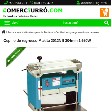
972 233 731
648 179 479
Acceso|Registro
0
Tu Ferretería Profesional Online
Menú
Maquinaria
Máquinas para la Madera
Cepilladoras y regruesadoras de mesa
Cepillo de regrueso Makita 2012NB 304mm 1.650W