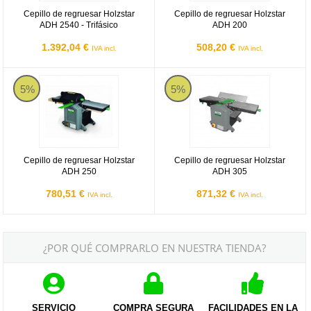
Cepillo de regruesar Holzstar
Cepillo de regruesar Holzstar
ADH 2540 - Trifásico
ADH 200
1.392,04 €
508,20 €
IVA incl.
IVA incl.
Cepillo de regruesar Holzstar ADH 250
Cepillo de regruesar Holzstar AD
5%
5%
Cepillo de regruesar Holzstar
Cepillo de regruesar Holzstar
ADH 250
ADH 305
780,51 €
871,32 €
IVA incl.
IVA incl.
¿POR QUÉ COMPRARLO EN NUESTRA TIENDA?
SERVICIO
COMPRA SEGURA
FACILIDADES EN LA