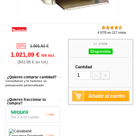
4.57/5 en 117 votos
ID:
17508
32%
1.501,61 €
Disponible
1.021,09 €
IVA incl.
(843,88 €
)
sin IVA
Cantidad
-
+
¿Quieres comprar cantidad?
Consúltanos y te haremos un
presupuesto personalizado.
Añadir al carrito
¿Quieres fraccionar tu
compra?
+ Info
De 3 a 18 cuotas
+ Info