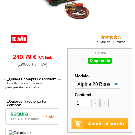
4.43/5 en 115 votos
ID:
15897
240,79 €
IVA incl.
Disponible
(199,00 €
)
sin IVA
Modelo:
¿Quieres comprar cantidad?
Consúltanos y te haremos un
presupuesto personalizado.
Cantidad
¿Quieres fraccionar tu
-
+
compra?
+ Info
De 3 a 18 cuotas
Añadir al carrito