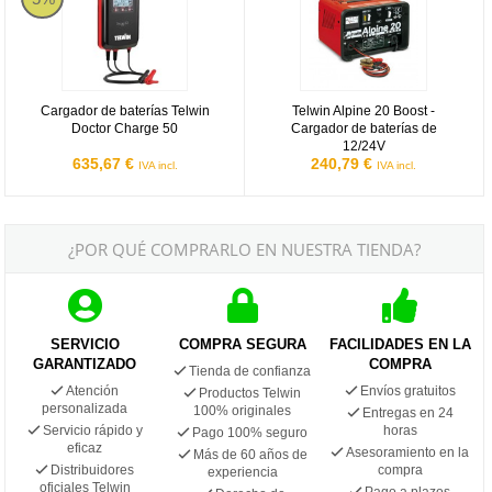
Cargador de baterías Telwin
Telwin Alpine 20 Boost -
Doctor Charge 50
Cargador de baterías de
12/24V
635,67 €
240,79 €
IVA incl.
IVA incl.
¿POR QUÉ COMPRARLO EN NUESTRA TIENDA?
SERVICIO
COMPRA SEGURA
FACILIDADES EN LA
GARANTIZADO
COMPRA
Tienda de confianza
Atención
Envíos gratuitos
Productos Telwin
personalizada
100% originales
Entregas en 24
Servicio rápido y
horas
Pago 100% seguro
eficaz
Asesoramiento en la
Más de 60 años de
Distribuidores
compra
experiencia
oficiales Telwin
Pago a plazos