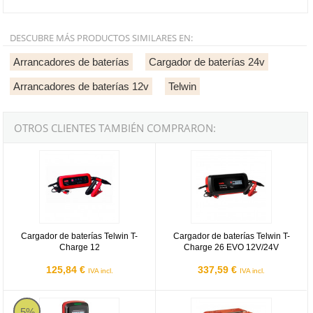
DESCUBRE MÁS PRODUCTOS SIMILARES EN:
Arrancadores de baterías
Cargador de baterías 24v
Arrancadores de baterías 12v
Telwin
OTROS CLIENTES TAMBIÉN COMPRARON:
Cargador de baterías Telwin T-Charge 12
Cargador de baterías Telwin T-C
Cargador de baterías Telwin T-
Cargador de baterías Telwin T-
Charge 12
Charge 26 EVO 12V/24V
125,84 €
337,59 €
IVA incl.
IVA incl.
Cargador de baterías Telwin Doctor Charge 50
Telwin Alpine 20 Boost - Cargador
5%