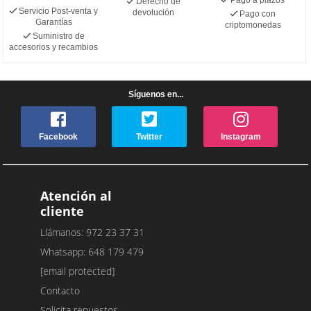
Derecho de
Servicio Post-venta y
devolución
Pago con
Garantías
criptomonedas
Suministro de
accesorios y recambios
Síguenos en...
Facebook
Twitter
Instagram
Atención al
cliente
Llámanos: 972 23 37 31
Whatsapp: 648 179 479
[email protected]
Contacto
Solicita repuestos