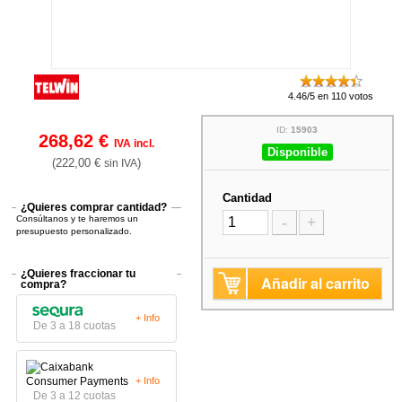
4.46/5 en 110 votos
ID:
15903
268,62 €
IVA incl.
Disponible
(222,00 €
)
sin IVA
Cantidad
¿Quieres comprar cantidad?
Consúltanos y te haremos un
-
+
presupuesto personalizado.
¿Quieres fraccionar tu
Añadir al carrito
compra?
+ Info
De 3 a 18 cuotas
+ Info
De 3 a 12 cuotas