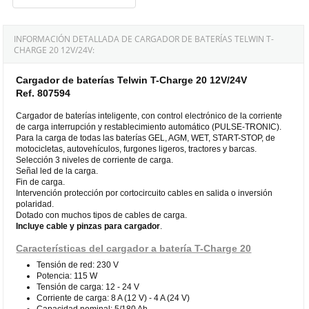
INFORMACIÓN DETALLADA DE CARGADOR DE BATERÍAS TELWIN T-
CHARGE 20 12V/24V:
Cargador de baterías Telwin T-Charge 20 12V/24V
Ref. 807594
Cargador de baterías inteligente, con control electrónico de la corriente
de carga interrupción y restablecimiento automático (PULSE-TRONIC).
Para la carga de todas las baterías GEL, AGM, WET, START-STOP, de
motocicletas, autovehículos, furgones ligeros, tractores y barcas.
Selección 3 niveles de corriente de carga.
Señal led de la carga.
Fin de carga.
Intervención protección por cortocircuito cables en salida o inversión
polaridad.
Dotado con muchos tipos de cables de carga.
Incluye cable y pinzas para cargador
.
Características del cargador a batería T-Charge 20
Tensión de red: 230 V
Potencia: 115 W
Tensión de carga: 12 - 24 V
Corriente de carga: 8 A (12 V) - 4 A (24 V)
Capacidad nominal: 5/180 Ah