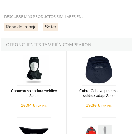
DESCUBRE MÁS PRODUCTOS SIMILARES EN:
Ropa de trabajo
Solter
OTROS CLIENTES TAMBIÉN COMPRARON:
Capucha soldadura weldtex Solter
Cubre-Cabeza protector weldtex a
Capucha soldadura weldtex
Cubre-Cabeza protector
Solter
weldtex adapt Solter
16,94 €
19,36 €
IVA incl.
IVA incl.
Barbero protector de cuello weldtex adapt Solter
Chaqueta soldador Weldtex Solter