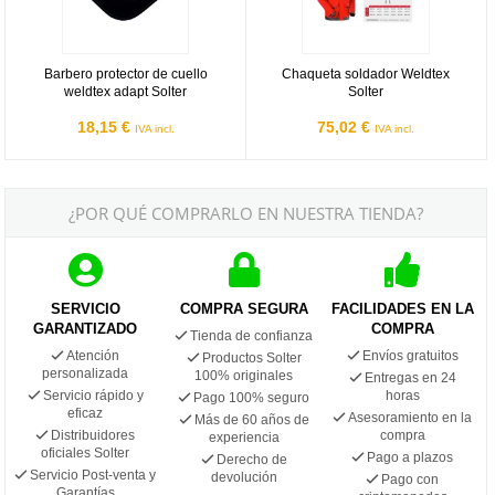
Barbero protector de cuello
Chaqueta soldador Weldtex
weldtex adapt Solter
Solter
18,15 €
75,02 €
IVA incl.
IVA incl.
¿POR QUÉ COMPRARLO EN NUESTRA TIENDA?
SERVICIO
COMPRA SEGURA
FACILIDADES EN LA
GARANTIZADO
COMPRA
Tienda de confianza
Atención
Envíos gratuitos
Productos Solter
personalizada
100% originales
Entregas en 24
Servicio rápido y
horas
Pago 100% seguro
eficaz
Asesoramiento en la
Más de 60 años de
Distribuidores
compra
experiencia
oficiales Solter
Pago a plazos
Derecho de
Servicio Post-venta y
devolución
Pago con
Garantías