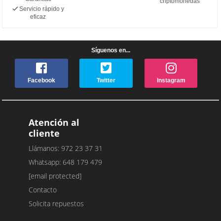
criptomonedas
Servicio rápido y
eficaz
Síguenos en...
Facebook
Twitter
Instagram
Atención al
cliente
Llámanos: 972 23 37 31
Whatsapp: 648 179 479
[email protected]
Contacto
Solicita repuestos