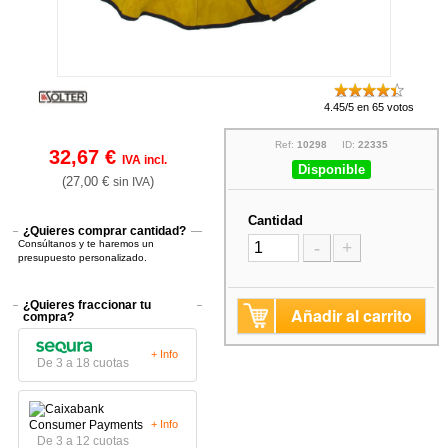
4.45/5 en 65 votos
Ref:
10298
ID:
22335
32,67 €
IVA incl.
Disponible
(27,00 €
)
sin IVA
Cantidad
¿Quieres comprar cantidad?
Consúltanos y te haremos un
-
+
presupuesto personalizado.
¿Quieres fraccionar tu
Añadir al carrito
compra?
+ Info
De 3 a 18 cuotas
+ Info
De 3 a 12 cuotas