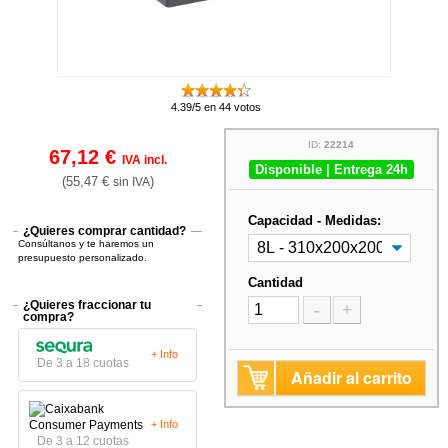
4.39/5 en 44 votos
ID:
22214
67,12 €
IVA incl.
Disponible | Entrega 24h
(55,47 €
)
sin IVA
Capacidad - Medidas:
¿Quieres comprar cantidad?
Consúltanos y te haremos un
presupuesto personalizado.
Cantidad
¿Quieres fraccionar tu
-
+
compra?
+ Info
De 3 a 18 cuotas
Añadir al carrito
+ Info
De 3 a 12 cuotas