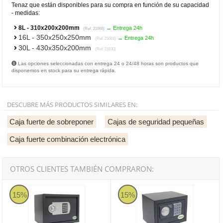
Tenaz que están disponibles para su compra en función de su capacidad
- medidas:
8L - 310x200x200mm
→ Entrega 24h
(Ref. 21060)
16L - 350x250x250mm
→ Entrega 24h
(Ref. 21061)
30L - 430x350x200mm
(Ref. 21630)
Las opciones seleccionadas con entrega 24 o 24/48 horas son productos que
disponemos en stock para su entrega rápida.
DESCUBRE MÁS PRODUCTOS SIMILARES EN:
Caja fuerte de sobreponer
Cajas de seguridad pequeñas
Caja fuerte combinación electrónica
OTROS CLIENTES TAMBIÉN COMPRARON:
Caja fuerte de sobreponer TOPSECURE-S 8,5L - 310x200x200mm
Caja fuerte de sobreponer TOP
15%
15%