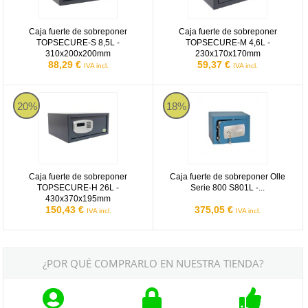
Caja fuerte de sobreponer
Caja fuerte de sobreponer
TOPSECURE-S 8,5L -
TOPSECURE-M 4,6L -
310x200x200mm
230x170x170mm
88,29 €
59,37 €
IVA incl.
IVA incl.
Caja fuerte de sobreponer TOPSECURE-H 26L - 430x370x195mm
Caja fuerte de sobreponer Olle 
20%
18%
Caja fuerte de sobreponer
Caja fuerte de sobreponer Olle
TOPSECURE-H 26L -
Serie 800 S801L -...
430x370x195mm
150,43 €
375,05 €
IVA incl.
IVA incl.
¿POR QUÉ COMPRARLO EN NUESTRA TIENDA?