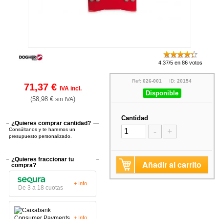
4.37/5 en 86 votos
Ref:
026-001
ID:
20154
71,37 €
IVA incl.
Disponible
(58,98 €
)
sin IVA
Cantidad
¿Quieres comprar cantidad?
Consúltanos y te haremos un
-
+
presupuesto personalizado.
¿Quieres fraccionar tu
Añadir al carrito
compra?
+ Info
De 3 a 18 cuotas
+ Info