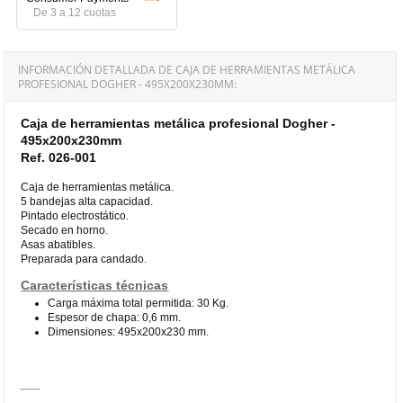
De 3 a 12 cuotas
INFORMACIÓN DETALLADA DE CAJA DE HERRAMIENTAS METÁLICA
PROFESIONAL DOGHER - 495X200X230MM:
Caja de herramientas metálica profesional Dogher -
495x200x230mm
Ref. 026-001
Caja de herramientas metálica.
5 bandejas alta capacidad.
Pintado electrostático.
Secado en horno.
Asas abatibles.
Preparada para candado.
Características técnicas
Carga máxima total permitida: 30 Kg.
Espesor de chapa: 0,6 mm.
Dimensiones: 495x200x230 mm.