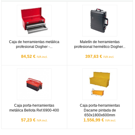
Caja de herramientas metálica profesional Dogher - 510x218x250
Maletín de herramientas profesio
Caja de herramientas metálica
Maletín de herramientas
profesional Dogher -...
profesional hermético Dogher...
84,52 €
397,63 €
IVA incl.
IVA incl.
Caja porta-herramientas metálica Bellota Ref.6900-400
Caja porta-herramientas Dacame
Caja porta-herramientas
Caja porta-herramientas
metálica Bellota Ref.6900-400
Dacame pintada de
650x1800x600mm
57,23 €
1.556,99 €
IVA incl.
IVA incl.