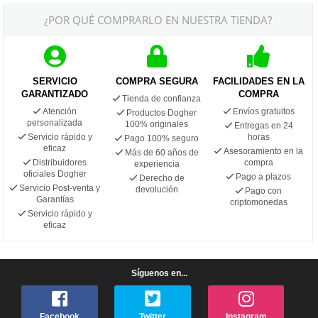
¿POR QUÉ COMPRARLO EN NUESTRA TIENDA?
SERVICIO
COMPRA SEGURA
FACILIDADES EN LA
GARANTIZADO
COMPRA
Tienda de confianza
Atención
Envíos gratuitos
Productos Dogher
personalizada
100% originales
Entregas en 24
Servicio rápido y
horas
Pago 100% seguro
eficaz
Asesoramiento en la
Más de 60 años de
Distribuidores
compra
experiencia
oficiales Dogher
Pago a plazos
Derecho de
Servicio Post-venta y
devolución
Pago con
Garantías
criptomonedas
Servicio rápido y
eficaz
Síguenos en...
Facebook
Twitter
Instagram