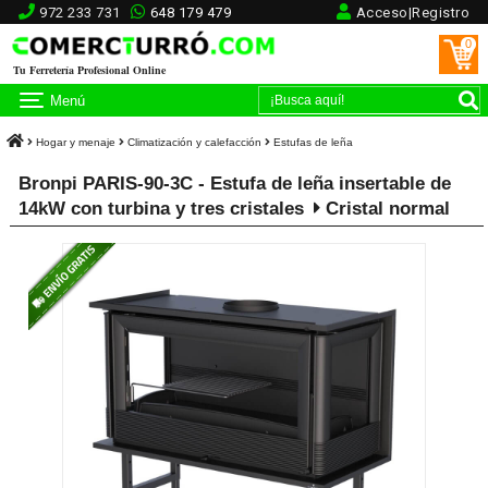
972 233 731
648 179 479
Acceso|Registro
0
Tu Ferretería Profesional Online
Menú
Hogar y menaje
Climatización y calefacción
Estufas de leña
Bronpi PARIS-90-3C - Estufa de leña insertable de
14kW con turbina y tres cristales
Cristal normal