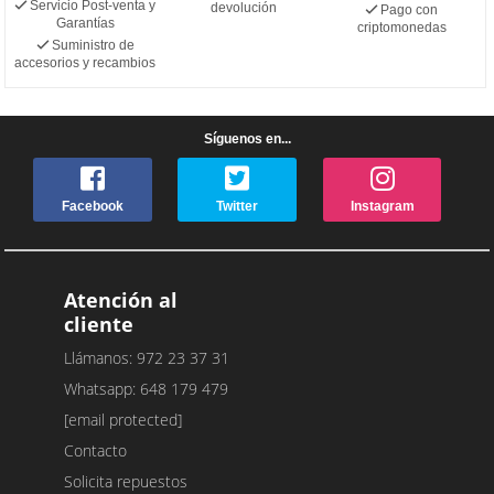
Servicio Post-venta y
devolución
Pago con
Garantías
criptomonedas
Suministro de
accesorios y recambios
Síguenos en...
Facebook
Twitter
Instagram
Atención al
cliente
Llámanos: 972 23 37 31
Whatsapp: 648 179 479
[email protected]
Contacto
Solicita repuestos