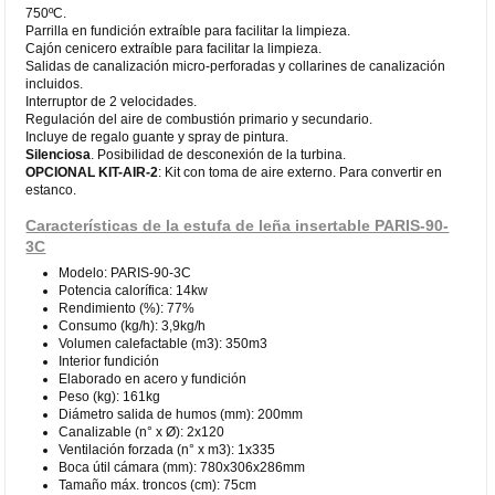
750ºC.
Parrilla en fundición extraíble para facilitar la limpieza.
Cajón cenicero extraíble para facilitar la limpieza.
Salidas de canalización micro-perforadas y collarines de canalización
incluidos.
Interruptor de 2 velocidades.
Regulación del aire de combustión primario y secundario.
Incluye de regalo guante y spray de pintura.
Silenciosa
. Posibilidad de desconexión de la turbina.
OPCIONAL KIT-AIR-2
: Kit con toma de aire externo. Para convertir en
estanco.
Características de la estufa de leña insertable PARIS-90-
3C
Modelo: PARIS-90-3C
Potencia calorífica: 14kw
Rendimiento (%): 77%
Consumo (kg/h): 3,9kg/h
Volumen calefactable (m3): 350m3
Interior fundición
Elaborado en acero y fundición
Peso (kg): 161kg
Diámetro salida de humos (mm): 200mm
Canalizable (n° x Ø): 2x120
Ventilación forzada (n° x m3): 1x335
Boca útil cámara (mm): 780x306x286mm
Tamaño máx. troncos (cm): 75cm