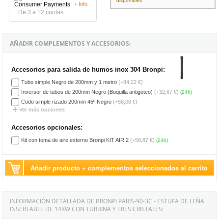
disponibles
+ Info
De 3 a 12 cuotas
AÑADIR COMPLEMENTOS Y ACCESORIOS:
Accesorios para salida de humos inox 304 Bronpi:
Tubo simple Negro de 200mm y 1 metro
(+84,22 €)
Inversor de tubos de 200mm Negro (Boquilla antigoteo)
(+32,67 €)
(24h)
Codo simple rizado 200mm 45º Negro
(+58,08 €)
Ver más opciones
Accesorios opcionales:
Kit con toma de aire externo Bronpi KIT AIR 2
(+56,87 €)
(24h)
Añadir producto + complementos seleccionados al carrito
INFORMACIÓN DETALLADA DE BRONPI PARIS-90-3C - ESTUFA DE LEÑA
INSERTABLE DE 14KW CON TURBINA Y TRES CRISTALES: