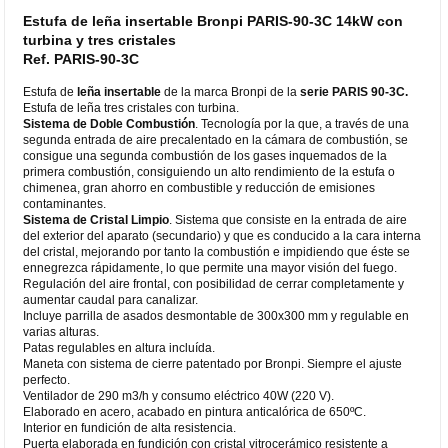
Estufa de leña insertable Bronpi PARIS-90-3C 14kW con
turbina y tres cristales
Ref. PARIS-90-3C
Estufa de
leña insertable
de la marca Bronpi de la
serie PARIS 90-3C.
Estufa de leña tres cristales con turbina.
Sistema de Doble Combustión
. Tecnología por la que, a través de una
segunda entrada de aire precalentado en la cámara de combustión, se
consigue una segunda combustión de los gases inquemados de la
primera combustión, consiguiendo un alto rendimiento de la estufa o
chimenea, gran ahorro en combustible y reducción de emisiones
contaminantes.
Sistema de Cristal Limpio
. Sistema que consiste en la entrada de aire
del exterior del aparato (secundario) y que es conducido a la cara interna
del cristal, mejorando por tanto la combustión e impidiendo que éste se
ennegrezca rápidamente, lo que permite una mayor visión del fuego.
Regulación del aire frontal, con posibilidad de cerrar completamente y
aumentar caudal para canalizar.
Incluye parrilla de asados desmontable de 300x300 mm y regulable en
varias alturas.
Patas regulables en altura incluída.
Maneta con sistema de cierre patentado por Bronpi. Siempre el ajuste
perfecto.
Ventilador de 290 m3/h y consumo eléctrico 40W (220 V).
Elaborado en acero, acabado en pintura anticalórica de 650ºC.
Interior en fundición de alta resistencia.
Puerta elaborada en fundición con cristal vitrocerámico resistente a