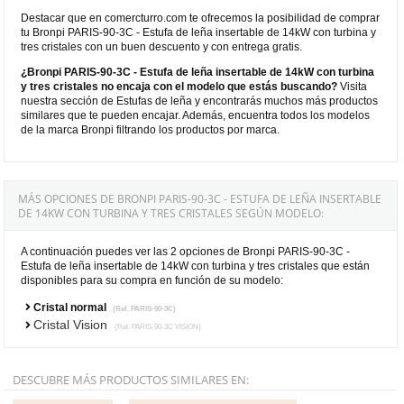
Destacar que en comercturro.com te ofrecemos la posibilidad de comprar
tu Bronpi PARIS-90-3C - Estufa de leña insertable de 14kW con turbina y
tres cristales con un buen descuento y con entrega gratis.
¿Bronpi PARIS-90-3C - Estufa de leña insertable de 14kW con turbina
y tres cristales no encaja con el modelo que estás buscando?
Visita
nuestra sección de Estufas de leña y encontrarás muchos más productos
similares que te pueden encajar. Además, encuentra todos los modelos
de la marca Bronpi filtrando los productos por marca.
MÁS OPCIONES DE BRONPI PARIS-90-3C - ESTUFA DE LEÑA INSERTABLE
DE 14KW CON TURBINA Y TRES CRISTALES SEGÚN MODELO:
A continuación puedes ver las 2 opciones de Bronpi PARIS-90-3C -
Estufa de leña insertable de 14kW con turbina y tres cristales que están
disponibles para su compra en función de su modelo:
Cristal normal
(Ref. PARIS-90-3C)
Cristal Vision
(Ref. PARIS-90-3C VISION)
DESCUBRE MÁS PRODUCTOS SIMILARES EN: