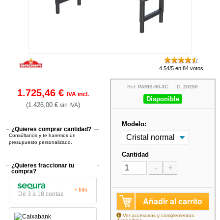
4.54/5 en 84 votos
Ref:
PARIS-90-3C
ID:
20250
1.725,46 €
IVA incl.
Disponible
(1.426,00 €
)
sin IVA
Modelo:
¿Quieres comprar cantidad?
Consúltanos y te haremos un
presupuesto personalizado.
Cantidad
¿Quieres fraccionar tu
-
+
compra?
+ Info
De 3 a 18 cuotas
Añadir al carrito
Ver accesorios y complementos