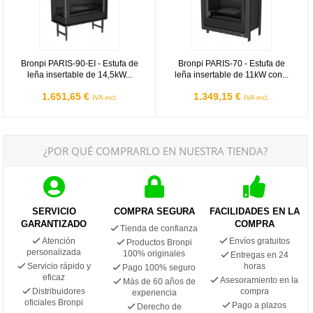
Bronpi PARIS-90-EI - Estufa de
Bronpi PARIS-70 - Estufa de
leña insertable de 14,5kW...
leña insertable de 11kW con...
1.651,65 €
1.349,15 €
IVA incl.
IVA incl.
¿POR QUÉ COMPRARLO EN NUESTRA TIENDA?
SERVICIO
COMPRA SEGURA
FACILIDADES EN LA
GARANTIZADO
COMPRA
Tienda de confianza
Atención
Envíos gratuitos
Productos Bronpi
personalizada
100% originales
Entregas en 24
Servicio rápido y
horas
Pago 100% seguro
eficaz
Asesoramiento en la
Más de 60 años de
Distribuidores
compra
experiencia
oficiales Bronpi
Pago a plazos
Derecho de