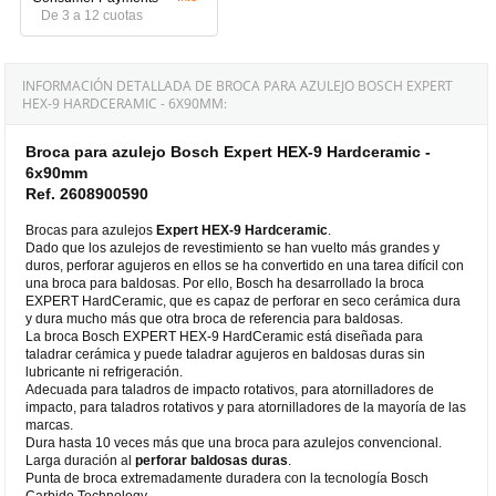
De 3 a 12 cuotas
INFORMACIÓN DETALLADA DE BROCA PARA AZULEJO BOSCH EXPERT
HEX-9 HARDCERAMIC - 6X90MM:
Broca para azulejo Bosch Expert HEX-9 Hardceramic -
6x90mm
Ref. 2608900590
Brocas para azulejos
Expert HEX-9 Hardceramic
.
Dado que los azulejos de revestimiento se han vuelto más grandes y
duros, perforar agujeros en ellos se ha convertido en una tarea difícil con
una broca para baldosas. Por ello, Bosch ha desarrollado la broca
EXPERT HardCeramic, que es capaz de perforar en seco cerámica dura
y dura mucho más que otra broca de referencia para baldosas.
La broca Bosch EXPERT HEX-9 HardCeramic está diseñada para
taladrar cerámica y puede taladrar agujeros en baldosas duras sin
lubricante ni refrigeración.
Adecuada para taladros de impacto rotativos, para atornilladores de
impacto, para taladros rotativos y para atornilladores de la mayoría de las
marcas.
Dura hasta 10 veces más que una broca para azulejos convencional.
Larga duración al
perforar baldosas duras
.
Punta de broca extremadamente duradera con la tecnología Bosch
Carbide Technology.