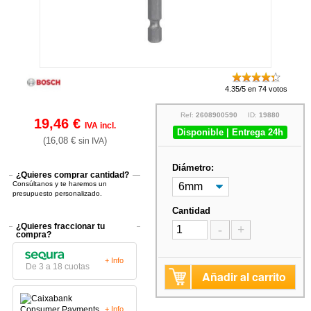
4.35/5 en 74 votos
Ref:
2608900590
ID:
19880
19,46 €
IVA incl.
Disponible | Entrega 24h
(16,08 €
)
sin IVA
Diámetro:
¿Quieres comprar cantidad?
Consúltanos y te haremos un
presupuesto personalizado.
Cantidad
¿Quieres fraccionar tu
-
+
compra?
+ Info
De 3 a 18 cuotas
Añadir al carrito
+ Info