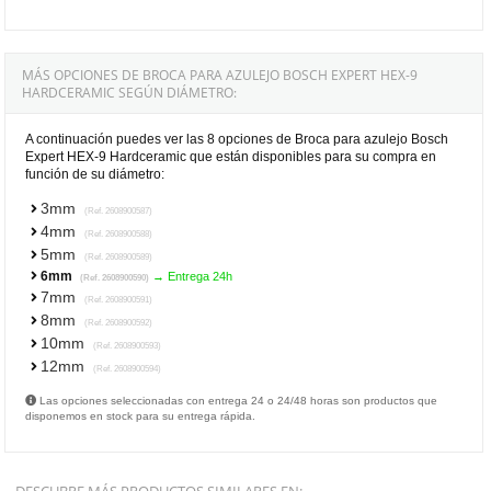
MÁS OPCIONES DE BROCA PARA AZULEJO BOSCH EXPERT HEX-9
HARDCERAMIC SEGÚN DIÁMETRO:
A continuación puedes ver las 8 opciones de Broca para azulejo Bosch
Expert HEX-9 Hardceramic que están disponibles para su compra en
función de su diámetro:
3mm
(Ref. 2608900587)
4mm
(Ref. 2608900588)
5mm
(Ref. 2608900589)
6mm
→ Entrega 24h
(Ref. 2608900590)
7mm
(Ref. 2608900591)
8mm
(Ref. 2608900592)
10mm
(Ref. 2608900593)
12mm
(Ref. 2608900594)
Las opciones seleccionadas con entrega 24 o 24/48 horas son productos que
disponemos en stock para su entrega rápida.
DESCUBRE MÁS PRODUCTOS SIMILARES EN: