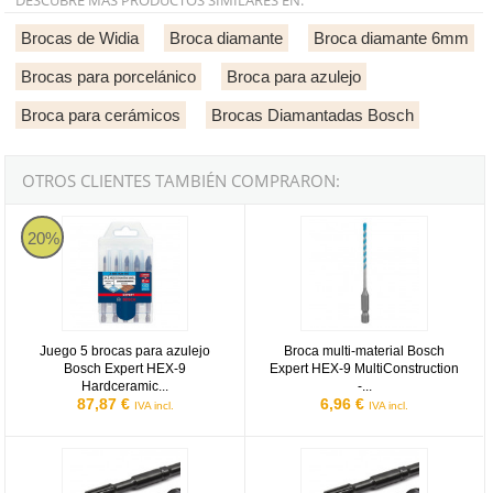
Brocas de Widia
Broca diamante
Broca diamante 6mm
Brocas para porcelánico
Broca para azulejo
Broca para cerámicos
Brocas Diamantadas Bosch
OTROS CLIENTES TAMBIÉN COMPRARON:
Juego 5 brocas para azulejo Bosch Expert HEX-9 Hardceramic - 4
Broca multi-material Bosch Exper
20%
Juego 5 brocas para azulejo
Broca multi-material Bosch
Bosch Expert HEX-9
Expert HEX-9 MultiConstruction
Hardceramic...
-...
87,87 €
6,96 €
IVA incl.
IVA incl.
Broca de widia Estriado Recto de 30x250mm
Broca de widia Estriado Recto d