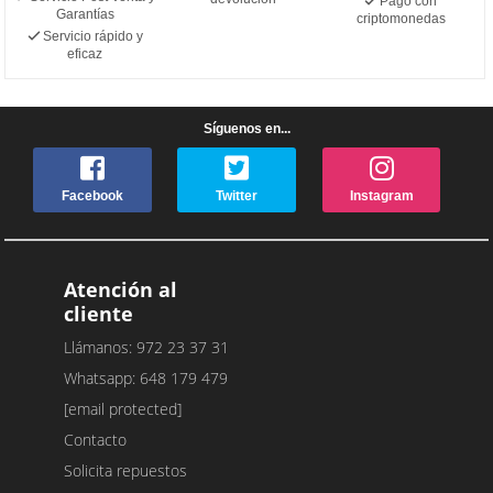
Pago con
Garantías
criptomonedas
Servicio rápido y
eficaz
Síguenos en...
Facebook
Twitter
Instagram
Atención al
cliente
Llámanos: 972 23 37 31
Whatsapp: 648 179 479
[email protected]
Contacto
Solicita repuestos