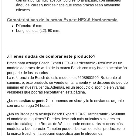
con una punta multifacética: Su diseño avanzado, con múltiples
ángulos, caras y bordes hace que estas brocas sean altamente
eficaces.
Características de la broca Expert HEX-9 Hardceramic
Diámetro: 6 mm.
Longitud total (L2): 90 mm.
¿Tienes dudas de comprar este producto?
Broca para azulejo Bosch Expert HEX-9 Hardceramic - 6x90mm es un
modelo de broca de widia de la marca Bosch con muy buena aceptación
por parte de los usuarios.
La referencia de Bosch de este modelo es 2608900590. Referente al
suministro, este producto se vende unitariamente y no dispone de pedido
mínimo en nuestra tienda. Además, es un producto disponible en varias
versiones que podrás encontrar en esta página.
¿Lo necesitas urgente?
Lo tenemos en stock y te lo enviamos urgente
con una entrega 24 horas .
¿No es Broca para azulejo Bosch Expert HEX-9 Hardceramic - 6x90mm
el modelo que quieres? Puedes descubrir más artículos similares en
nuestro catálogo de Brocas de Widia, donde encontrarás muchos más
modelos a buen precio. También puedes buscar todos los productos de
la marca Bosch en la sección específica que te ofrecemos.