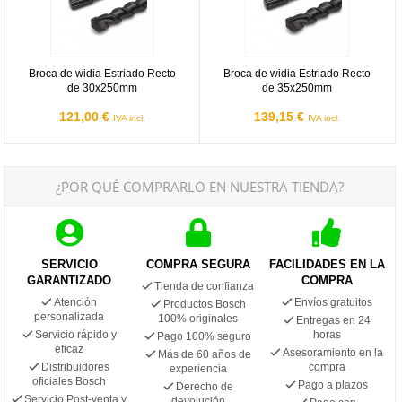
Broca de widia Estriado Recto
Broca de widia Estriado Recto
de 30x250mm
de 35x250mm
121,00 €
139,15 €
IVA incl.
IVA incl.
¿POR QUÉ COMPRARLO EN NUESTRA TIENDA?
SERVICIO
COMPRA SEGURA
FACILIDADES EN LA
GARANTIZADO
COMPRA
Tienda de confianza
Atención
Envíos gratuitos
Productos Bosch
personalizada
100% originales
Entregas en 24
Servicio rápido y
horas
Pago 100% seguro
eficaz
Asesoramiento en la
Más de 60 años de
Distribuidores
compra
experiencia
oficiales Bosch
Pago a plazos
Derecho de
Servicio Post-venta y
devolución