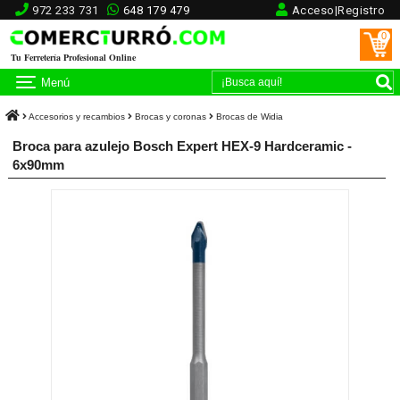
972 233 731
648 179 479
Acceso|Registro
0
Tu Ferretería Profesional Online
Menú
Accesorios y recambios
Brocas y coronas
Brocas de Widia
Broca para azulejo Bosch Expert HEX-9 Hardceramic -
6x90mm