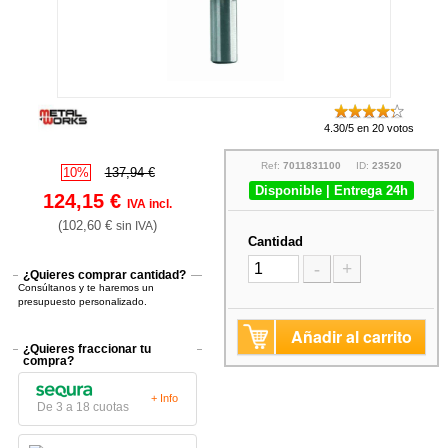
4.30/5 en 20 votos
Ref:
7011831100
ID:
23520
10%
137,94 €
Disponible | Entrega 24h
124,15 €
IVA incl.
(102,60 €
)
sin IVA
Cantidad
-
+
¿Quieres comprar cantidad?
Consúltanos y te haremos un
presupuesto personalizado.
Añadir al carrito
¿Quieres fraccionar tu
compra?
+ Info
De 3 a 18 cuotas