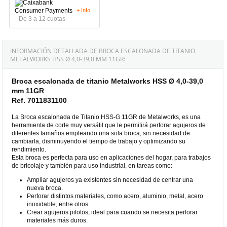
+ Info
De 3 a 12 cuotas
INFORMACIÓN DETALLADA DE BROCA ESCALONADA DE TITANIO
METALWORKS HSS Ø 4,0-39,0 MM 11GR:
Broca escalonada de titanio Metalworks HSS Ø 4,0-39,0
mm 11GR
Ref. 7011831100
La Broca escalonada de Titanio HSS-G 11GR de Metalworks, es una
herramienta de corte muy versátil que le permitirá perforar agujeros de
diferentes tamaños empleando una sola broca, sin necesidad de
cambiarla, disminuyendo el tiempo de trabajo y optimizando su
rendimiento.
Esta broca es perfecta para uso en aplicaciones del hogar, para trabajos
de bricolaje y también para uso industrial, en tareas como:
Ampliar agujeros ya existentes sin necesidad de centrar una
nueva broca.
Perforar distintos materiales, como acero, aluminio, metal, acero
inoxidable, entre otros.
Crear agujeros pilotos, ideal para cuando se necesita perforar
materiales más duros.