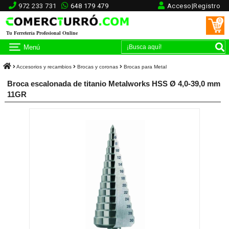
972 233 731
648 179 479
Acceso|Registro
0
Tu Ferretería Profesional Online
Menú
Accesorios y recambios
Brocas y coronas
Brocas para Metal
Broca escalonada de titanio Metalworks HSS Ø 4,0-39,0 mm
11GR