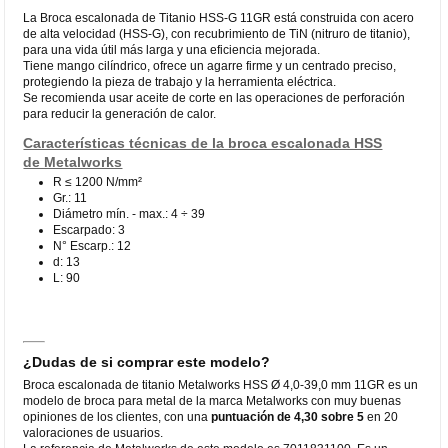
La Broca escalonada de Titanio HSS-G 11GR está construida con acero
de alta velocidad (HSS-G), con recubrimiento de TiN (nitruro de titanio),
para una vida útil más larga y una eficiencia mejorada.
Tiene mango cilíndrico, ofrece un agarre firme y un centrado preciso,
protegiendo la pieza de trabajo y la herramienta eléctrica.
Se recomienda usar aceite de corte en las operaciones de perforación
para reducir la generación de calor.
Características técnicas de la broca escalonada HSS
de Metalworks
R ≤ 1200 N/mm²
Gr.: 11
Diámetro mín. - max.: 4 ÷ 39
Escarpado: 3
N° Escarp.: 12
d: 13
L: 90
¿Dudas de si comprar este modelo?
Broca escalonada de titanio Metalworks HSS Ø 4,0-39,0 mm 11GR es un
modelo de broca para metal de la marca Metalworks con muy buenas
opiniones de los clientes, con una
puntuación de 4,30 sobre 5
en 20
valoraciones de usuarios.