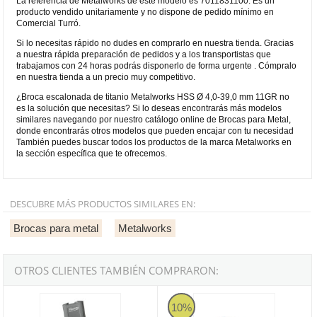
La referencia de Metalworks de este modelo es 7011831100. Es un
producto vendido unitariamente y no dispone de pedido mínimo en
Comercial Turró.
Si lo necesitas rápido no dudes en comprarlo en nuestra tienda. Gracias
a nuestra rápida preparación de pedidos y a los transportistas que
trabajamos con 24 horas podrás disponerlo de forma urgente . Cómpralo
en nuestra tienda a un precio muy competitivo.
¿Broca escalonada de titanio Metalworks HSS Ø 4,0-39,0 mm 11GR no
es la solución que necesitas? Si lo deseas encontrarás más modelos
similares navegando por nuestro catálogo online de Brocas para Metal,
donde encontrarás otros modelos que pueden encajar con tu necesidad
También puedes buscar todos los productos de la marca Metalworks en
la sección específica que te ofrecemos.
DESCUBRE MÁS PRODUCTOS SIMILARES EN:
Brocas para metal
Metalworks
OTROS CLIENTES TAMBIÉN COMPRARON:
Kit broca escalonada cilíndrica Imcoinsa (3 piezas)
Broca escalonada Ruko HSS Ø 4,
10%