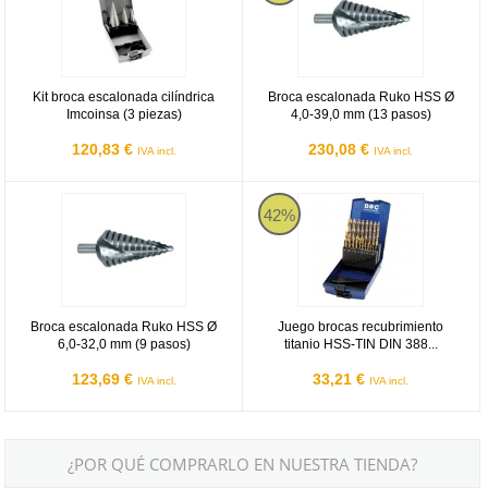
Kit broca escalonada cilíndrica
Broca escalonada Ruko HSS Ø
Imcoinsa (3 piezas)
4,0-39,0 mm (13 pasos)
120,83 €
230,08 €
IVA incl.
IVA incl.
Broca escalonada Ruko HSS Ø 6,0-32,0 mm (9 pasos)
Juego brocas recubrimiento titani
42%
Broca escalonada Ruko HSS Ø
Juego brocas recubrimiento
6,0-32,0 mm (9 pasos)
titanio HSS-TIN DIN 388...
123,69 €
33,21 €
IVA incl.
IVA incl.
¿POR QUÉ COMPRARLO EN NUESTRA TIENDA?