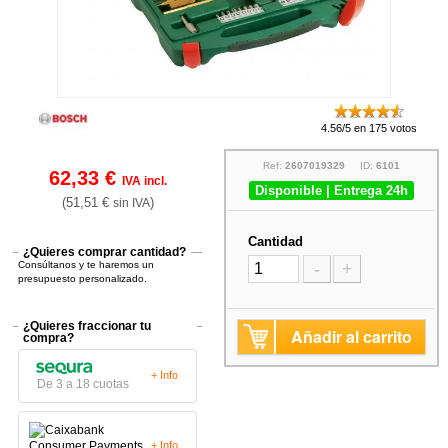
4.56/5 en 175 votos
Ref:
2607019329
ID:
6101
62,33 €
IVA incl.
Disponible | Entrega 24h
(51,51 €
)
sin IVA
Cantidad
¿Quieres comprar cantidad?
Consúltanos y te haremos un
-
+
presupuesto personalizado.
¿Quieres fraccionar tu
Añadir al carrito
compra?
+ Info
De 3 a 18 cuotas
+ Info