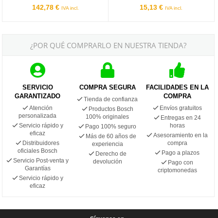
142,78 €
15,13 €
IVA incl.
IVA incl.
¿POR QUÉ COMPRARLO EN NUESTRA TIENDA?
SERVICIO
COMPRA SEGURA
FACILIDADES EN LA
GARANTIZADO
COMPRA
Tienda de confianza
Atención
Envíos gratuitos
Productos Bosch
personalizada
100% originales
Entregas en 24
Servicio rápido y
horas
Pago 100% seguro
eficaz
Asesoramiento en la
Más de 60 años de
Distribuidores
compra
experiencia
oficiales Bosch
Pago a plazos
Derecho de
Servicio Post-venta y
devolución
Pago con
Garantías
criptomonedas
Servicio rápido y
eficaz