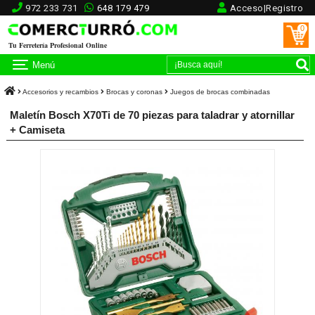
972 233 731
648 179 479
Acceso|Registro
0
Tu Ferretería Profesional Online
Menú
Accesorios y recambios
Brocas y coronas
Juegos de brocas combinadas
Maletín Bosch X70Ti de 70 piezas para taladrar y atornillar
+ Camiseta