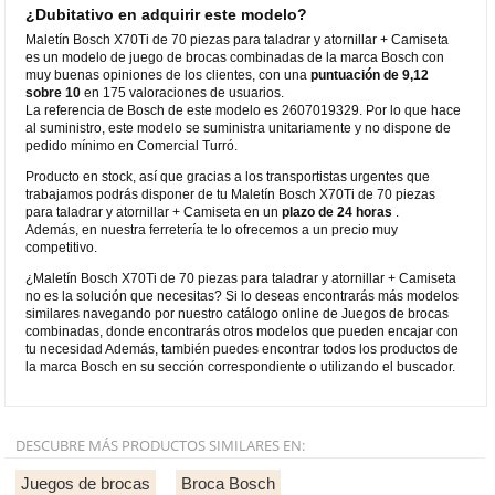
¿Dubitativo en adquirir este modelo?
Maletín Bosch X70Ti de 70 piezas para taladrar y atornillar + Camiseta
es un modelo de juego de brocas combinadas de la marca Bosch con
muy buenas opiniones de los clientes, con una
puntuación de 9,12
sobre 10
en 175 valoraciones de usuarios.
La referencia de Bosch de este modelo es 2607019329. Por lo que hace
al suministro, este modelo se suministra unitariamente y no dispone de
pedido mínimo en Comercial Turró.
Producto en stock, así que gracias a los transportistas urgentes que
trabajamos podrás disponer de tu Maletín Bosch X70Ti de 70 piezas
para taladrar y atornillar + Camiseta en un
plazo de 24 horas
.
Además, en nuestra ferretería te lo ofrecemos a un precio muy
competitivo.
¿Maletín Bosch X70Ti de 70 piezas para taladrar y atornillar + Camiseta
no es la solución que necesitas? Si lo deseas encontrarás más modelos
similares navegando por nuestro catálogo online de Juegos de brocas
combinadas, donde encontrarás otros modelos que pueden encajar con
tu necesidad Además, también puedes encontrar todos los productos de
la marca Bosch en su sección correspondiente o utilizando el buscador.
DESCUBRE MÁS PRODUCTOS SIMILARES EN:
Juegos de brocas
Broca Bosch