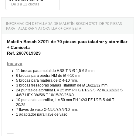
De 3 a 12 cuotas
INFORMACIÓN DETALLADA DE MALETÍN BOSCH X70TI DE 70 PIEZAS
PARA TALADRAR Y ATORNILLAR + CAMISETA:
Maletín Bosch X70Ti de 70 piezas para taladrar y atornillar
+ Camiseta
Ref. 2607019329
Incluye
11 brocas para metal de HSS-TiN Ø 1,5-6,5 mm.
6 brocas para piedra HM de Ø 4-10 mm.
5 brocas para madera de Ø 4-10 mm.
3 brocas fresadoras planas Titanium de Ø 16/22/32 mm.
24 puntas de atornillar L = 25 mm PH 0/1/1/2/2/3 PZ 0/1/1/2/2/3 S
4/6/7 HEX 3/4/5/6 T 10/15/20/25/40.
10 puntas de atornillar, L = 50 mm PH 1/2/3 PZ 1/2/3 S 4/6 T
20/25.
7 llaves de vaso Ø 4/5/6/7/8/9/10 mm.
1 adaptador para llave de vaso.