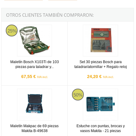
OTROS CLIENTES TAMBIÉN COMPRARON:
Maletín Bosch X103Ti de 103 piezas para taladrar y atornillar
Set 30 piezas Bosch para taladrar/a
25%
Maletín Bosch X103Ti de 103
Set 30 piezas Bosch para
piezas para taladrar y...
taladrar/atornillar + Regalo reloj
67,55 €
24,20 €
IVA incl.
IVA incl.
Maletín Makpac de 69 piezas Makita B-49638
Estuche con puntas, brocas y vas
50%
Maletín Makpac de 69 piezas
Estuche con puntas, brocas y
Makita B-49638
vasos Makita - 21 piezas