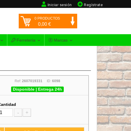
Iniciar sesión
Regístrate
0
PRODUCTOS
0,00
€
Ferretería
Marcas
Ref:
2607019331
ID:
6098
Disponible | Entrega 24h
Cantidad
-
+