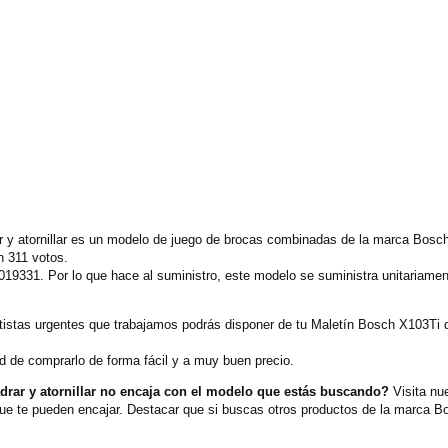
r y atornillar es un modelo de juego de brocas combinadas de la marca Bosc
 311 votos.
019331. Por lo que hace al suministro, este modelo se suministra unitariame
tistas urgentes que trabajamos podrás disponer de tu Maletín Bosch X103Ti de
d de comprarlo de forma fácil y a muy buen precio.
drar y atornillar no encaja con el modelo que estás buscando?
Visita nu
e te pueden encajar. Destacar que si buscas otros productos de la marca B