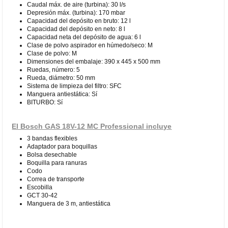
Caudal máx. de aire (turbina): 30 l/s
Depresión máx. (turbina): 170 mbar
Capacidad del depósito en bruto: 12 l
Capacidad del depósito en neto: 8 l
Capacidad neta del depósito de agua: 6 l
Clase de polvo aspirador en húmedo/seco: M
Clase de polvo: M
Dimensiones del embalaje: 390 x 445 x 500 mm
Ruedas, número: 5
Rueda, diámetro: 50 mm
Sistema de limpieza del filtro: SFC
Manguera antiestática: Sí
BITURBO: Sí
El Bosch GAS 18V-12 MC Professional incluye
3 bandas flexibles
Adaptador para boquillas
Bolsa desechable
Boquilla para ranuras
Codo
Correa de transporte
Escobilla
GCT 30-42
Manguera de 3 m, antiestática