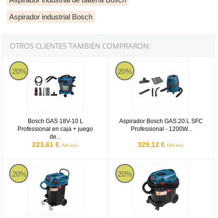
Aspirador industrial Bosch
OTROS CLIENTES TAMBIÉN COMPRARON:
Bosch GAS 18V-10 L Professional en caja + juego de accesorios - A
Aspirador Bosch GAS 20 L SFC P
20%
20%
Bosch GAS 18V-10 L
Aspirador Bosch GAS 20 L SFC
Professional en caja + juego
Professional - 1200W...
de...
223,61 €
329,12 €
IVA incl.
IVA incl.
Aspirador Bosch GAS 55 M AFC Professional - 1380W Húmedo/Se
Aspirador Bosch GAS 35 L AFC P
20%
20%