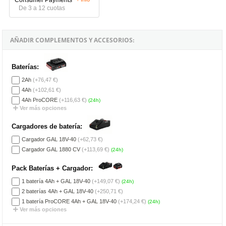
De 3 a 12 cuotas
AÑADIR COMPLEMENTOS Y ACCESORIOS:
Baterías:
2Ah
(+76,47 €)
4Ah
(+102,61 €)
4Ah ProCORE
(+116,63 €)
(24h)
Ver más opciones
Cargadores de batería:
Cargador GAL 18V-40
(+62,73 €)
Cargador GAL 1880 CV
(+113,69 €)
(24h)
Pack Baterías + Cargador:
1 batería 4Ah + GAL 18V-40
(+149,07 €)
(24h)
2 baterías 4Ah + GAL 18V-40
(+250,71 €)
1 batería ProCORE 4Ah + GAL 18V-40
(+174,24 €)
(24h)
Ver más opciones