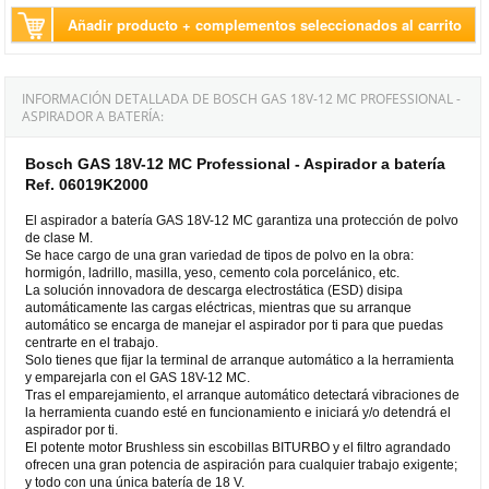
Añadir producto + complementos seleccionados al carrito
INFORMACIÓN DETALLADA DE BOSCH GAS 18V-12 MC PROFESSIONAL -
ASPIRADOR A BATERÍA:
Bosch GAS 18V-12 MC Professional - Aspirador a batería
Ref. 06019K2000
El aspirador a batería GAS 18V-12 MC garantiza una protección de polvo
de clase M.
Se hace cargo de una gran variedad de tipos de polvo en la obra:
hormigón, ladrillo, masilla, yeso, cemento cola porcelánico, etc.
La solución innovadora de descarga electrostática (ESD) disipa
automáticamente las cargas eléctricas, mientras que su arranque
automático se encarga de manejar el aspirador por ti para que puedas
centrarte en el trabajo.
Solo tienes que fijar la terminal de arranque automático a la herramienta
y emparejarla con el GAS 18V-12 MC.
Tras el emparejamiento, el arranque automático detectará vibraciones de
la herramienta cuando esté en funcionamiento e iniciará y/o detendrá el
aspirador por ti.
El potente motor Brushless sin escobillas BITURBO y el filtro agrandado
ofrecen una gran potencia de aspiración para cualquier trabajo exigente;
y todo con una única batería de 18 V.