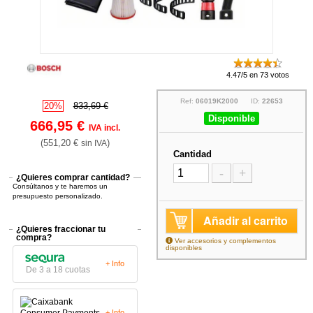
4.47/5 en 73 votos
Ref:
06019K2000
ID:
22653
20%
833,69 €
Disponible
666,95 €
IVA incl.
(551,20 €
)
sin IVA
Cantidad
-
+
¿Quieres comprar cantidad?
Consúltanos y te haremos un
presupuesto personalizado.
Añadir al carrito
¿Quieres fraccionar tu
compra?
Ver accesorios y complementos
disponibles
+ Info
De 3 a 18 cuotas
+ Info