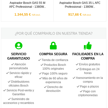
Aspirador Bosch GAS 55 M
Aspirador Bosch GAS 35 L AFC
AFC Professional - 1380W...
Professional - 1380W...
1.344,55 €
917,66 €
IVA incl.
IVA incl.
¿POR QUÉ COMPRARLO EN NUESTRA TIENDA?
SERVICIO
COMPRA SEGURA
FACILIDADES EN LA
GARANTIZADO
COMPRA
Tienda de confianza
Atención
Envíos gratuitos
Productos Bosch
personalizada
100% originales
Entregas en 24
Servicio rápido y
horas
Pago 100% seguro
eficaz
Asesoramiento en la
Más de 60 años de
Distribuidores
compra
experiencia
oficiales Bosch
Pago a plazos
Derecho de
Servicio Post-venta y
devolución
Pago con
Garantías
criptomonedas
Suministro de
accesorios y recambios