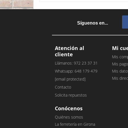
Síguenos en...
Atención al
Mi cu
cliente
Mis com
Llámanos: 972 23 37 31
Mis pago
Whatsapp: 648 179 479
Mis dato
Mis dire
[email protected]
Contacto
Solicita repuestos
Conócenos
Quiénes somos
La ferretería en Girona