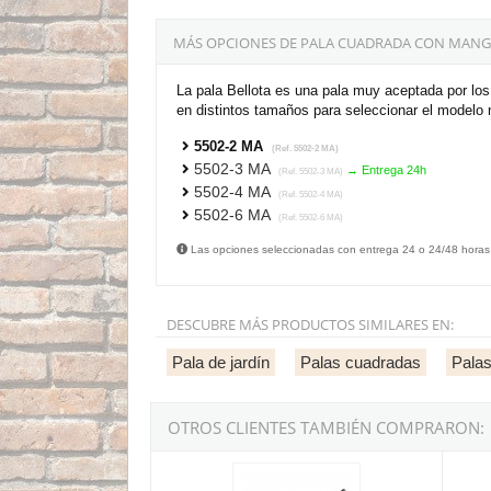
MÁS OPCIONES DE PALA CUADRADA CON MANGO
La pala Bellota es una pala muy aceptada por los 
en distintos tamaños para seleccionar el modelo
5502-2 MA
(Ref. 5502-2 MA)
5502-3 MA
→ Entrega 24h
(Ref. 5502-3 MA)
5502-4 MA
(Ref. 5502-4 MA)
5502-6 MA
(Ref. 5502-6 MA)
Las opciones seleccionadas con entrega 24 o 24/48 horas
DESCUBRE MÁS PRODUCTOS SIMILARES EN:
Pala de jardín
Palas cuadradas
Palas
OTROS CLIENTES TAMBIÉN COMPRARON:
Pala Cuadrada Bellota Ref.3104 MFVA con mango
Pala d