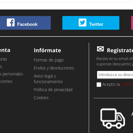
Facebook
Twitter
enta
Infórmate
Regístrat
Recibe en tu email of
pras
Formas de pago
cupones descuento 
s
Envíos y devoluciones
s personales
Aviso legal y
cciones
funcionamiento
Acepto la
políti
Política de privacidad
Cookies