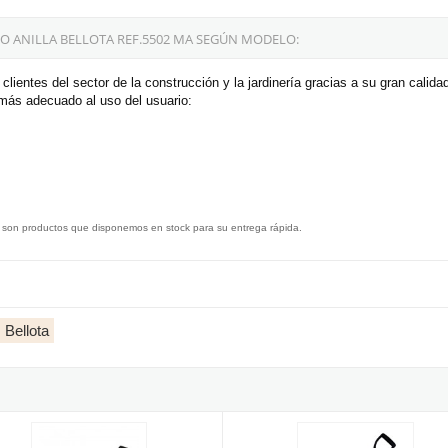
 ANILLA BELLOTA REF.5502 MA SEGÚN MODELO:
clientes del sector de la construcción y la jardinería gracias a su gran cali
 más adecuado al uso del usuario:
 son productos que disponemos en stock para su entrega rápida.
 Bellota
 anilla fibra
e plástico con mango de acero inoxidable
Pala Punta multiuso de chapa con 