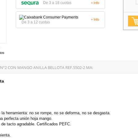
De 3 a 18 cuotas
+ Info
+ Info
De 3 a 12 cuotas
tos
º2 CON MANGO ANILLA BELLOTA REF.5502-2 MA:
ota
de la herramienta: no se rompe, no se deforma, no se desgasta.
a perfecta unión hoja mango.
de tacto agradable. Certificados PEFC.
mienta.