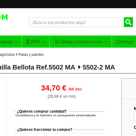
rabajo
EPIS
Utillaje y Construcción
Hogar
agrícolas
Palas y palotes
lla Bellota Ref.5502 MA
5502-2 MA
34,70 €
IVA incl.
(28,68 €
)
sin IVA
¿Quieres comprar cantidad?
Consúltanos y te haremos un presupuesto personalizado.
¿Quieres fraccionar tu compra?