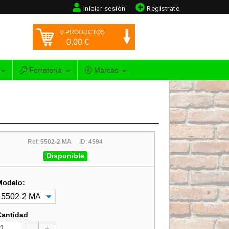
Iniciar sesión
Regístrate
0
PRODUCTOS
0,00
€
Ferretería
Marcas
Ref:
5502-2 MA
ID:
4594
Disponible
Modelo:
Cantidad