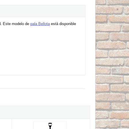
dad. Este modelo de
pala Bellota
está disponible
mango anilla Bellota Ref.5526
Pala aluminio Bellota Ref.5525 MA con mango anilla